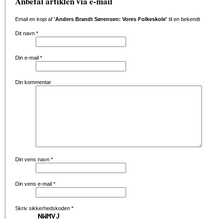
Anbefal artiklen via e-mail
Email en kopi af
'Anders Brandt Sørensen: Vores Folkeskole'
til en bekendt
Dit navn
*
Din e-mail
*
Din kommentar
Din vens navn
*
Din vens e-mail
*
Skriv sikkerhedskoden
*