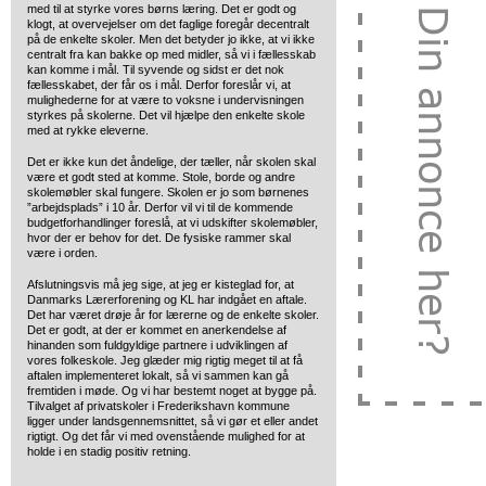
med til at styrke vores børns læring. Det er godt og
klogt, at overvejelser om det faglige foregår decentralt
på de enkelte skoler. Men det betyder jo ikke, at vi ikke
centralt fra kan bakke op med midler, så vi i fællesskab
kan komme i mål. Til syvende og sidst er det nok
fællesskabet, der får os i mål. Derfor foreslår vi, at
mulighederne for at være to voksne i undervisningen
styrkes på skolerne. Det vil hjælpe den enkelte skole
med at rykke eleverne.
Det er ikke kun det åndelige, der tæller, når skolen skal
være et godt sted at komme. Stole, borde og andre
skolemøbler skal fungere. Skolen er jo som børnenes
”arbejdsplads” i 10 år. Derfor vil vi til de kommende
budgetforhandlinger foreslå, at vi udskifter skolemøbler,
hvor der er behov for det. De fysiske rammer skal
være i orden.
Afslutningsvis må jeg sige, at jeg er kisteglad for, at
Danmarks Lærerforening og KL har indgået en aftale.
Det har været drøje år for lærerne og de enkelte skoler.
Det er godt, at der er kommet en anerkendelse af
hinanden som fuldgyldige partnere i udviklingen af
vores folkeskole. Jeg glæder mig rigtig meget til at få
aftalen implementeret lokalt, så vi sammen kan gå
fremtiden i møde. Og vi har bestemt noget at bygge på.
Tilvalget af privatskoler i Frederikshavn kommune
ligger under landsgennemsnittet, så vi gør et eller andet
rigtigt. Og det får vi med ovenstående mulighed for at
holde i en stadig positiv retning.