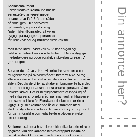
Socialdemokratiet i
Frederikshavn Kommune har de
seneste 2-3 år været meget
optaget af at få 0-6-årsområdet
på fode igen. Det har været
nødvendigt, og vi skal stadig
finde midler til området, så vores
dygtige pædagogiske personale
får flere kolleger og børnene flere voksne.
Men hvad med Folkeskolen? Vi har en god og
veldreven folkeskole i Frederikshavn. Mange dygtige
medarbejdere og gode og aktive skolebestyrelser. Vi
gør det godt.
Betyder det så, at vi ikke vil forbedre rammerne og
mulighederne på skoleområdet? Bestemt ikke! Vi tog
allerede initiativ til at afskaffe rullende skolestart for et år
siden. Det gjorde vi for at skabe en kontinuerlig hverdag
for børnene og for at sikre et stærkere ejerskab på de
enkelte skoler. Det er nemlig nemmere at indgå og gå
med i klassens forældreråd, når man ved, at klassen er
den samme i flere år. Ejerskabet til skolerne er rigtig
vigtigt. Og i det kommende år vil vi sammen med
skolebestyrelserne arbejde henimod et styrket ejerskab
for børn, forældre og medarbejdere på den enkelte
skoleafdeling.
Skolerne skal også have flere midler til at løse konkrete
opgaver. Ved den seneste kvalitetsrapport meldte de
fire skoledistrikter ind med indsatser, som kan være