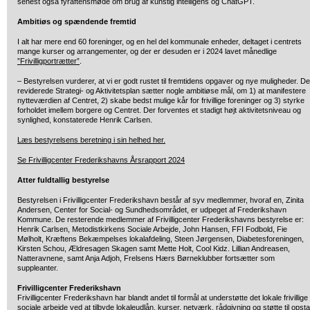
senest også fyraftensmøde om brug af kunstig intelligens og ChatGPT.
Ambitiøs og spændende fremtid
I alt har mere end 60 foreninger, og en hel del kommunale enheder, deltaget i centrets
mange kurser og arrangementer, og der er desuden er i 2024 lavet månedlige
”Frivilligportrætter”
.
– Bestyrelsen vurderer, at vi er godt rustet til fremtidens opgaver og nye muligheder. D
reviderede Strategi- og Aktivitetsplan sætter nogle ambitiøse mål, om 1) at manifestere
nytteværdien af Centret, 2) skabe bedst mulige kår for frivillige foreninger og 3) styrke
forholdet imellem borgere og Centret. Der forventes et stadigt højt aktivitetsniveau og
synlighed, konstaterede Henrik Carlsen.
Læs bestyrelsens beretning i sin helhed her.
Se Frivilligcenter Frederikshavns Årsrapport 2024
Atter fuldtallig bestyrelse
Bestyrelsen i Frivilligcenter Frederikshavn består af syv medlemmer, hvoraf en, Zinita
Andersen, Center for Social- og Sundhedsområdet, er udpeget af Frederikshavn
Kommune. De resterende medlemmer af Frivilligcenter Frederikshavns bestyrelse er:
Henrik Carlsen, Metodistkirkens Sociale Arbejde, John Hansen, FFI Fodbold, Fie
Mølholt, Kræftens Bekæmpelses lokalafdeling, Steen Jørgensen, Diabetesforeningen,
Kirsten Schou, Ældresagen Skagen samt Mette Holt, Cool Kidz. Lillian Andreasen,
Natteravnene, samt Anja Adjoh, Frelsens Hærs Børneklubber fortsætter som
suppleanter.
Frivilligcenter Frederikshavn
Frivilligcenter Frederikshavn har blandt andet til formål at understøtte det lokale frivillige
sociale arbejde ved at tilbyde lokaleudlån, kurser, netværk, rådgivning og støtte til opsta