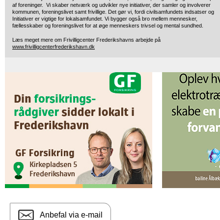
af foreninger. Vi skaber netværk og udvikler nye initiativer, der samler og involverer
kommunen, foreningslivet samt frivillige. Det gør vi, fordi civilsamfundets indsatser og
Initiativer er vigtige for lokalsamfundet. Vi bygger også bro mellem mennesker,
fællesskaber og foreningslivet for at øge menneskers trivsel og mental sundhed.
Læs meget mere om Frivilligcenter Frederikshavns arbejde på
www.frivilligcenterfrederikshavn.dk
Anbefal via e-mail