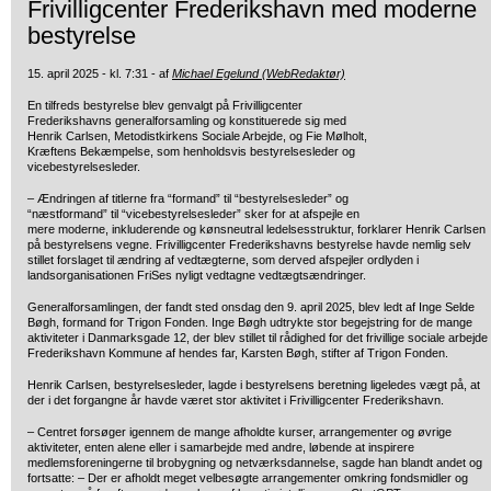
Frivilligcenter Frederikshavn med moderne
bestyrelse
15. april 2025 - kl. 7:31 - af
Michael Egelund (WebRedaktør)
En tilfreds bestyrelse blev genvalgt på Frivilligcenter
Frederikshavns generalforsamling og konstituerede sig med
Henrik Carlsen, Metodistkirkens Sociale Arbejde, og Fie Mølholt,
Kræftens Bekæmpelse, som henholdsvis bestyrelsesleder og
vicebestyrelsesleder.
– Ændringen af titlerne fra “formand” til “bestyrelsesleder” og
“næstformand” til “vicebestyrelsesleder” sker for at afspejle en
mere moderne, inkluderende og kønsneutral ledelsesstruktur, forklarer Henrik Carlsen
på bestyrelsens vegne. Frivilligcenter Frederikshavns bestyrelse havde nemlig selv
stillet forslaget til ændring af vedtægterne, som derved afspejler ordlyden i
landsorganisationen FriSes nyligt vedtagne vedtægtsændringer.
Generalforsamlingen, der fandt sted onsdag den 9. april 2025, blev ledt af Inge Selde
Bøgh, formand for Trigon Fonden. Inge Bøgh udtrykte stor begejstring for de mange
aktiviteter i Danmarksgade 12, der blev stillet til rådighed for det frivillige sociale arbejde 
Frederikshavn Kommune af hendes far, Karsten Bøgh, stifter af Trigon Fonden.
Henrik Carlsen, bestyrelsesleder, lagde i bestyrelsens beretning ligeledes vægt på, at
der i det forgangne år havde været stor aktivitet i Frivilligcenter Frederikshavn.
– Centret forsøger igennem de mange afholdte kurser, arrangementer og øvrige
aktiviteter, enten alene eller i samarbejde med andre, løbende at inspirere
medlemsforeningerne til brobygning og netværksdannelse, sagde han blandt andet og
fortsatte: – Der er afholdt meget velbesøgte arrangementer omkring fondsmidler og