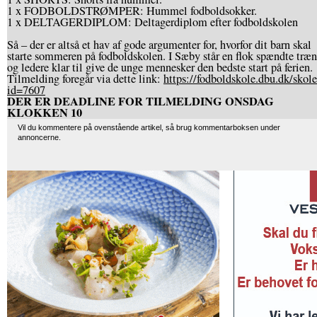
1 x FODBOLDSTRØMPER: Hummel fodboldsokker.
1 x DELTAGERDIPLOM: Deltagerdiplom efter fodboldskolen
Så – der er altså et hav af gode argumenter for, hvorfor dit barn skal
starte sommeren på fodboldskolen. I Sæby står en flok spændte træn
og ledere klar til give de unge mennesker den bedste start på ferien.
Tilmelding foregår via dette link:
https://fodboldskole.dbu.dk/
skol
id=7607
DER ER DEADLINE FOR TILMELDING ONSDAG
KLOKKEN 10
Vil du kommentere på ovenstående artikel, så brug kommentarboksen under
annoncerne.