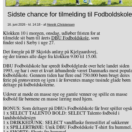
Sidste chance for tilmelding til Fodboldskole
16. juni 2026 - kl. 14:18 - af
Henrik Christensen
Klokken 10 i morgen, onsdag, udløber fristen for at
tilmelde sit barn til årets
DBU Fodboldskole
, som
finder sted i Sæby i uge 27.
Det foregår på IF Skjolds anlæg på Kjelgaardsvej,
og der trænes alle dage fra klokken 9.00 til 15.00.
DBU Fodboldskole har spredt fodboldglæde over hele landet siden
1993, og har i over et kvart århundrede været Danmarks mest popul
fodboldskole. Gennem tiden har flere end 750.000 børn brugt deres
ferie på grønsværen og igen i år forventes mange tusinde glade børn 
deltage på fodboldskolerne.
Udover at møde en masse nye og gamle venner og spille en masse
fodbold får børnene en masse læring med hjem.
BONUS: Som deltager på DBUs Fodboldskole får hver spiller også
1 x SELECT TALENTO BOLD: SELECT Talento fodbold i
landsholdsdesign
1 x DRIKKEDUNK: SELECT vandflaske fremstillet af sukkerrør
1 x SPILLERTRØJE: Unik DBU Fodboldskole T-shirt fra hummel.
1 x SHORTS: Shorts fra hummel.