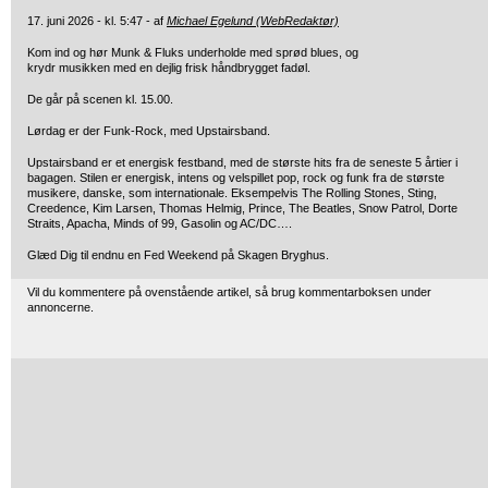
17. juni 2026 - kl. 5:47 - af
Michael Egelund (WebRedaktør)
Kom ind og hør Munk & Fluks underholde med sprød blues, og
krydr musikken med en dejlig frisk håndbrygget fadøl.
De går på scenen kl. 15.00.
Lørdag er der Funk-Rock, med Upstairsband.
Upstairsband er et energisk festband, med de største hits fra de seneste 5 årtier i
bagagen. Stilen er energisk, intens og velspillet pop, rock og funk fra de største
musikere, danske, som internationale. Eksempelvis The Rolling Stones, Sting,
Creedence, Kim Larsen, Thomas Helmig, Prince, The Beatles, Snow Patrol, Dorte
Straits, Apacha, Minds of 99, Gasolin og AC/DC….
Glæd Dig til endnu en Fed Weekend på Skagen Bryghus.
Vil du kommentere på ovenstående artikel, så brug kommentarboksen under
annoncerne.