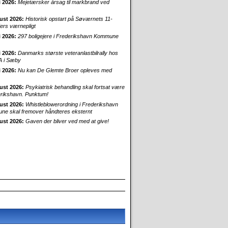
i 2026:
Mejetærsker årsag til markbrand ved
ust 2026:
Historisk opstart på Søværnets 11-
rs værnepligt
i 2026:
297 boligejere i Frederikshavn Kommune
i 2026:
Danmarks største veteranlastbilrally hos
 i Sæby
i 2026:
Nu kan De Glemte Broer opleves med
ust 2026:
Psykiatrisk behandling skal fortsat være
erikshavn. Punktum!
ust 2026:
Whistleblowerordning i Frederikshavn
e skal fremover håndteres eksternt
ust 2026:
Gaven der bliver ved med at give!