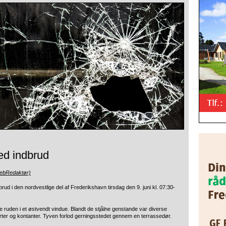
ved indbrud
WebRedaktør)
dbrud i den nordvestlige del af Frederikshavn tirsdag den 9. juni kl. 07:30-
e ruden i et østvendt vindue. Blandt de stjålne genstande var diverse
ferter og kontanter. Tyven forlod gerningsstedet gennem en terrassedør.