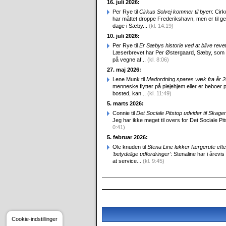
16. juli 2026:
Per Rye til
Cirkus Solvej kommer til byen
: Cirk
har måttet droppe Frederikshavn, men er til g
dage i Sæby...
(kl. 14:19)
10. juli 2026:
Per Rye til
Er Sæbys historie ved at blive reve
Læserbrevet har Per Østergaard, Sæby, som
på vegne af...
(kl. 8:06)
27. maj 2026:
Lene Munk til
Madordning spares væk fra år 
menneske flytter på plejehjem eller er beboer p
bosted, kan...
(kl. 11:49)
5. marts 2026:
Connie til
Det Sociale Pitstop udvider til Skag
Jeg har ikke meget til overs for Det Sociale Pit
0:41)
5. februar 2026:
Ole knuden til
Stena Line lukker færgerute efte
‘betydelige udfordringer’
: Stenaline har i årevis
at service...
(kl. 9:45)
Cookie-indstillinger