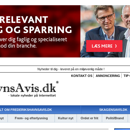
Nyheder til dig - leveret på en miljøvenlig måde !
KONTAKT OS
ANNONCERING
TIP
LT OM FREDERIKSHAVNSAVIS.DK
SKAGENSAVIS.DK
nyt
Frem- og efterlysning
Kultur nyt
Ordet er frit
Politi/Brand