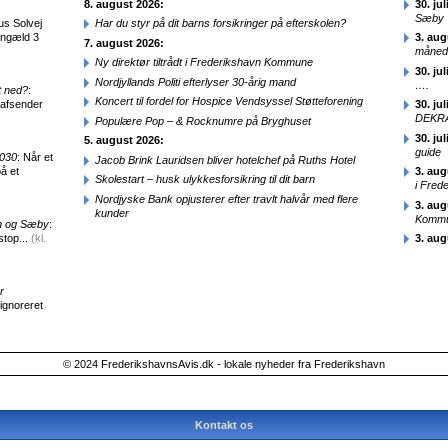
8. august 2026:
30. jul
Sæby
us Solvej
Har du styr på dit barns forsikringer på efterskolen?
engæld 3
3. aug
7. august 2026:
månede
Ny direktør tiltrådt i Frederikshavn Kommune
30. jul
Nordjyllands Politi efterlyser 30-årig mand
….
t ned?
:
Koncert til fordel for Hospice Vendsyssel Støtteforening
 afsender
30. jul
DEKRA
Populære Pop – & Rocknumre på Bryghuset
30. jul
5. august 2026:
guide
2030
: Når et
Jacob Brink Lauridsen bliver hotelchef på Ruths Hotel
å et
3. aug
Skolestart – husk ulykkesforsikring til dit barn
i Fred
Nordjyske Bank opjusterer efter travlt halvår med flere
3. aug
kunder
Kommun
en og Sæby
:
stop...
(kl.
3. aug
r
 ignoreret
© 2024 FrederikshavnsAvis.dk - lokale nyheder fra Frederikshavn
Kontakt os