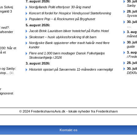
7. august 2026:
30. jul
Sæby
us Solvej
Nordjyllands Politi efterlyser 30-årig mand
engæld 3
28. jul
Koncert til fordel for Hospice Vendsyssel Støtteforening
Syvst
Populære Pop – & Rocknumre på Bryghuset
30. jul
5. august 2026:
….
t ned?
:
Jacob Brink Lauridsen bliver hotelchef på Ruths Hotel
 afsender
3. aug
månede
Skolestart – husk ulykkesforsikring til dit barn
30. jul
Nordjyske Bank opjusterer efter travlt halvår med flere
guide
kunder
2030
: Når et
å et
3. aug
Flere end 1.000 børn modtager Dansk Folkehjælps
i Fred
Skolestarthjælp i 2026
28. jul
3. august 2026:
en og Sæby
:
30. jul
Historisk opstart på Søværnets 11-måneders værnepligt
stop...
(kl.
DEKRA
r
 ignoreret
© 2024 FrederikshavnsAvis.dk - lokale nyheder fra Frederikshavn
Kontakt os