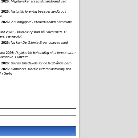
i 2026:
Mejetærsker årsag til markbrand ved
i 2026:
Historisk forening besøger landbrug i
en
i 2026:
297 boligejere i Frederikshavn Kommune
ust 2026:
Historisk opstart på Søværnets 11-
rs værnepligt
i 2026:
Nu kan De Glemte Broer opleves med
ust 2026:
Psykiatrisk behandling skal fortsat være
erikshavn. Punktum!
i 2026:
Bovins Billedskole for de 8-12-årige børn
i 2026:
Danmarks største veteranlastbilrally hos
 i Sæby