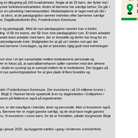
g en tilbygning på 100 kvadratmeter. Nogle af de 25 børn, der flytter ind i
fysisk funktionsnedsættelse. Andre af børnene har særlige behov. De går i
for en udredning i børnehavetiden. Medarbejderne er taget med på råd i
r at sikre, at de pædagogiske rammer indrettes efter børnenes særlige
der, Dagtilbudsdistrikt Øst, Frederikshavn Kommune.
 børn og pædagogik. Med de nye pædagogiske rammer kan vi bedre
ling. Vi får tre teams, der får hver sine pædagogiske rum. Et team arbejder
andet team arbejder med børn, der er immobile og derfor har brug for en
autismelignende træk. Muligheden for at gå ud i mindre rum gør det
med børnene i hverdagen, og det er lykkedes rigtig godt med indretningen
n sker i et tæt samarbejde mellem institutionens personale og
r er fokus på, at specialbørnehaven spiller sammen med den almene
r skabt en synergi og et samspil mellem de to institutioner. Der bygges på
et nye parkeringspladser for at give plads til flere forældre og
rådet i Frederikshavn Kommune. Der investeres i alt 24 millioner kroner i
rgit S. Hansen første spadestik til en ny daginstitution i Golfparken i
aven på Abildvej er også på tegnebrættet.
 børn, er det naturligvis i hænder, timer og personale. Men vi investerer også
sig. Børnene her er noget ganske særligt, og de skal have nogle ganske
nu. Vi investerer i vores børn, for de er fremtiden, udtaler borgmester Birgit
g i januar 2020, og byggeriet sættes i gang i skolernes sommerferie.