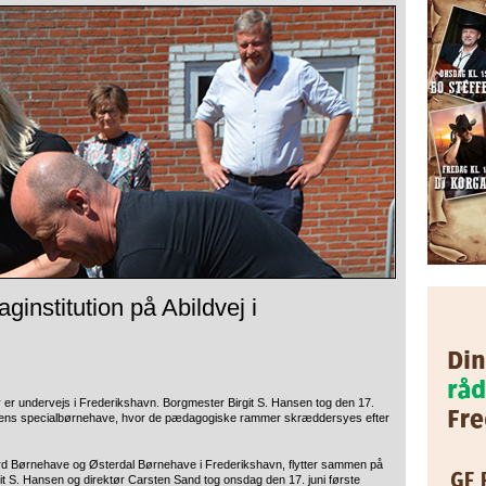
aginstitution på Abildvej i
v er undervejs i Frederikshavn. Borgmester Birgit S. Hansen tog den 17.
munens specialbørnehave, hvor de pædagogiske rammer skræddersyes efter
gård Børnehave og Østerdal Børnehave i Frederikshavn, flytter sammen på
it S. Hansen og direktør Carsten Sand tog onsdag den 17. juni første