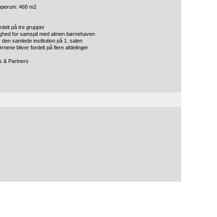
apperum: 468 m
2
ordelt på tre grupper
lighed for samspil med almen børnehaven
 den samlede institution på 1. salen
rnene bliver fordelt på flere afdelinger
s & Partners