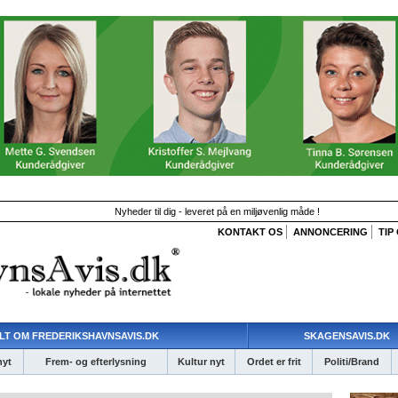
Nyheder til dig - leveret på en miljøvenlig måde !
KONTAKT OS
ANNONCERING
TIP
LT OM FREDERIKSHAVNSAVIS.DK
SKAGENSAVIS.DK
nyt
Frem- og efterlysning
Kultur nyt
Ordet er frit
Politi/Brand