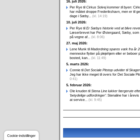
16. juli 2026:
Per Rye til
Cirkus Solvej kommer til byen
: Cirk
har måttet droppe Frederikshavn, men er til g
dage i Sæby...
(kl. 14:19)
10. juli 2026:
Per Rye til
Er Sæbys historie ved at blive reve
Læserbrevet har Per Østergaard, Sæby, som
på vegne af...
(kl. 8:06)
27. maj 2026:
Lene Munk til
Madordning spares væk fra år 
menneske flytter på plejehjem eller er beboer p
bosted, kan...
(kl. 11:49)
5. marts 2026:
Connie til
Det Sociale Pitstop udvider til Skag
Jeg har ikke meget til overs for Det Sociale Pit
0:41)
5. februar 2026:
Ole knuden til
Stena Line lukker færgerute efte
‘betydelige udfordringer’
: Stenaline har i årevis
at service...
(kl. 9:45)
Cookie-indstillinger