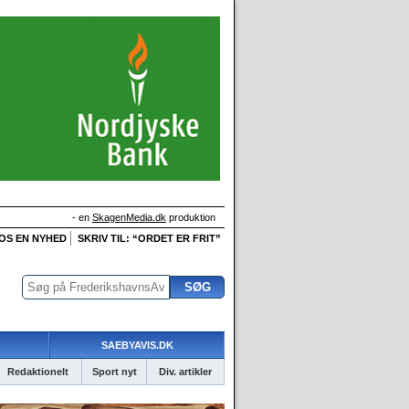
- en
SkagenMedia.dk
produktion
 OS EN NYHED
SKRIV TIL: “ORDET ER FRIT”
SAEBYAVIS.DK
Redaktionelt
Sport nyt
Div. artikler