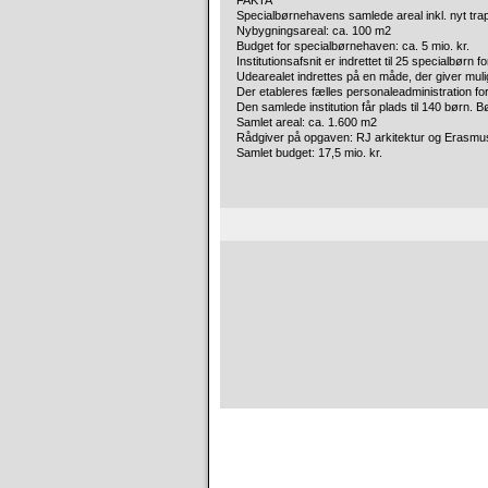
FAKTA
Specialbørnehavens samlede areal inkl. nyt tr
Nybygningsareal: ca. 100 m
2
Budget for specialbørnehaven: ca. 5 mio. kr.
Institutionsafsnit er indrettet til 25 specialbørn f
Udearealet indrettes på en måde, der giver mu
Der etableres fælles personaleadministration for
Den samlede institution får plads til 140 børn. Bø
Samlet areal: ca. 1.600 m
2
Rådgiver på opgaven: RJ arkitektur og Erasmu
Samlet budget: 17,5 mio. kr.