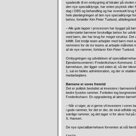
spadestik til en ombygning af lokaler på skolen o
den nye specialklynge, har enten psykisk eller 
dag i OBS og behandling og har eventuelt brug 
hele planlægningen af den nye specialklynge fo
behov, fortæller Kim Peter Tuelund, afdelingsle
– Alle gule lapper i processen har bygget på
understøtte børnene forskellige behov for udvik
med børn, der har brug for meget struktur. Det 
loftlift. Det tredje team arbejder med børn med 
nemmere for de tre teams at arbejde målrettet 
af de nye rammer, forklarer Kim Peter Tuelund.
Ombygningen og udvidelsen af specialbørnehave
Ejendomscenteret i Frederikshavn Kommune. De
børnehave, der ligger ved siden af, så der blive
1. sal en fælles administration, og der er etabler
medarbejdere.
Børnene er vores fremtid
Det er politisk besluttet at investere i børneom
bedre fysiske rammer. Forleden tog borgmester Bi
Frederikshavn. En opgradering af almen børneh
– Når vi siger, at vi gerne vil investere i vores
i gode rammer, for det er der, de skal udfolde 
særlige rammer, og det tager vi for alvor hul på 
S. Hansen.
De nye specialbørnehave forventes at stå færdi