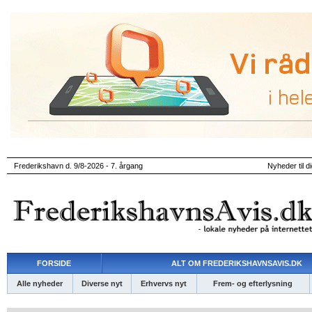
Frederikshavn d. 9/8-2026 - 7. årgang
Nyheder til d
FORSIDE
ALT OM FREDERIKSHAVNSAVIS.DK
Alle nyheder
Diverse nyt
Erhvervs nyt
Frem- og efterlysning