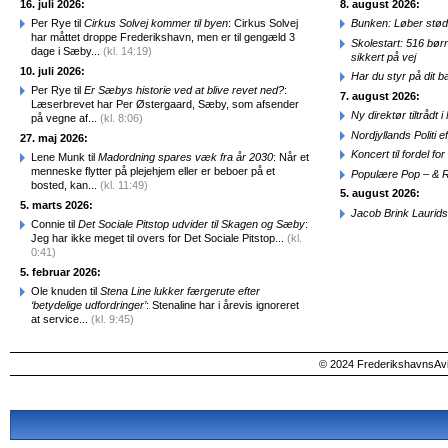
16. juli 2026:
8. august 2026:
Per Rye til
Cirkus Solvej kommer til byen
: Cirkus Solvej
Bunken: Løber stød
har måttet droppe Frederikshavn, men er til gengæld 3
Skolestart: 516 bør
dage i Sæby...
(kl. 14:19)
sikkert på vej
10. juli 2026:
Har du styr på dit b
Per Rye til
Er Sæbys historie ved at blive revet ned?
:
7. august 2026:
Læserbrevet har Per Østergaard, Sæby, som afsender
Ny direktør tiltråd
på vegne af...
(kl. 8:06)
Nordjyllands Politi 
27. maj 2026:
Koncert til fordel f
Lene Munk til
Madordning spares væk fra år 2030
: Når et
menneske flytter på plejehjem eller er beboer på et
Populære Pop – & 
bosted, kan...
(kl. 11:49)
5. august 2026:
5. marts 2026:
Jacob Brink Laurids
Connie til
Det Sociale Pitstop udvider til Skagen og Sæby
:
Jeg har ikke meget til overs for Det Sociale Pitstop...
(kl.
0:41)
5. februar 2026:
Ole knuden til
Stena Line lukker færgerute efter
‘betydelige udfordringer’
: Stenaline har i årevis ignoreret
at service...
(kl. 9:45)
© 2024 FrederikshavnsAvis