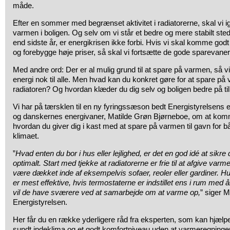
måde.
Efter en sommer med begrænset aktivitet i radiatorerne, skal vi ige
varmen i boligen. Og selv om vi står et bedre og mere stabilt st
end sidste år, er energikrisen ikke forbi. Hvis vi skal komme g
og forebygge høje priser, så skal vi fortsætte de gode sparevaner
Med andre ord: Der er al mulig grund til at spare på varmen, så v
energi nok til alle. Men hvad kan du konkret gøre for at spare p
radiatoren? Og hvordan klæder du dig selv og boligen bedre på til
Vi har på tærsklen til en ny fyringssæson bedt Energistyrelsens 
og danskernes energivaner, Matilde Grøn Bjørneboe, om at komm
hvordan du giver dig i kast med at spare på varmen til gavn for 
klimaet.
”
Hvad enten du bor i hus eller lejlighed, er det en god idé at sikre
optimalt. Start med tjekke at radiatorerne er frie til at afgive var
være dækket inde af eksempelvis
sofaer, reoler eller gardiner. 
er mest effektive, hvis termostaterne er indstillet ens i rum med 
vil de have sværere ved at samarbejde om at varme op,
” siger 
Energistyrelsen.
Her får du en række yderligere råd fra eksperten, som kan hjælp
sundt indeklima og et godt komfortniveau uden at varmeregningen 