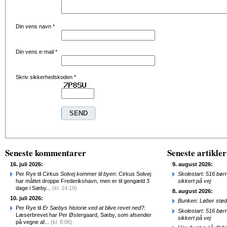
Din vens navn
*
Din vens e-mail
*
Skriv sikkerhedskoden
*
Seneste kommentarer
Seneste artikler
16. juli 2026:
9. august 2026:
Per Rye til
Cirkus Solvej kommer til byen
: Cirkus Solvej
Skolestart: 516 bør
har måttet droppe Frederikshavn, men er til gengæld 3
sikkert på vej
dage i Sæby...
(kl. 14:19)
8. august 2026:
10. juli 2026:
Bunken: Løber stød
Per Rye til
Er Sæbys historie ved at blive revet ned?
:
Skolestart: 516 bør
Læserbrevet har Per Østergaard, Sæby, som afsender
sikkert på vej
på vegne af...
(kl. 8:06)