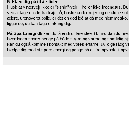
5. Klæd dig på til årstiden
Husk at vintervejr ikke er ”t-shirt”-vejr – heller ikke indendørs.
ved at tage en ekstra trøje på, huske undertrøjen og de uldne sok
ældre, urenoveret bolig, er det en god idé at gå med hjemmesk
liggende, du kan tage omkring dig.
På SparEnergi.dk
kan du få endnu flere idéer til, hvordan du m
hverdagen sparer penge på både strøm og varme og samtidig hjæ
kan du også komme i kontakt med vores erfarne, uvildige rådgivere,
hjælpe dig med at spare energi og penge på alt fra opvask til o