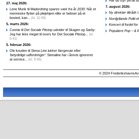
Har du styr på dit b
27. maj 2026:
7. august 2026:
Lene Munk til
Madordning spares væk fra år 2030
: Når et
Ny direktør tiltråd
menneske flytter på plejehjem eller er beboer på et
bosted, kan...
(kl. 11:49)
Nordjyllands Politi 
5. marts 2026:
Koncert til fordel f
Connie til
Det Sociale Pitstop udvider til Skagen og Sæby
:
Populære Pop – & 
Jeg har ikke meget til overs for Det Sociale Pitstop...
(kl.
0:41)
5. februar 2026:
Ole knuden til
Stena Line lukker færgerute efter
‘betydelige udfordringer’
: Stenaline har i årevis ignoreret
at service...
(kl. 9:45)
© 2024 FrederikshavnsAvis