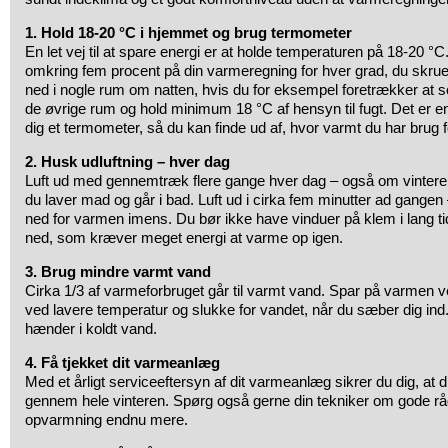
1. Hold 18-20 °C i hjemmet og brug termometer
En let vej til at spare energi er at holde temperaturen på 18-20 °C
omkring fem procent på din varmeregning for hver grad, du skru
ned i nogle rum om natten, hvis du for eksempel foretrækker at sov
de øvrige rum og hold minimum 18 °C af hensyn til fugt. Det er en
dig et termometer, så du kan finde ud af, hvor varmt du har brug for
2. Husk udluftning – hver dag
Luft ud med gennemtræk flere gange hver dag – også om vinteren
du laver mad og går i bad. Luft ud i cirka fem minutter ad gangen
ned for varmen imens. Du bør ikke have vinduer på klem i lang tid
ned, som kræver meget energi at varme op igen.
3. Brug mindre varmt vand
Cirka 1/3 af varmeforbruget går til varmt vand. Spar på varmen v
ved lavere temperatur og slukke for vandet, når du sæber dig in
hænder i koldt vand.
4. Få tjekket dit varmeanlæg
Med et årligt serviceeftersyn af dit varmeanlæg sikrer du dig, at d
gennem hele vinteren. Spørg også gerne din tekniker om gode rå
opvarmning endnu mere.