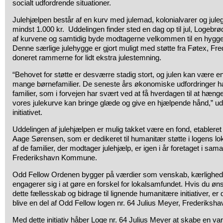
socialt udfordrende situationer.
Julehjælpen består af en kurv med julemad, kolonialvarer og julego
mindst 1.000 kr. Uddelingen finder sted en dag op til jul, Logebrød
af kurvene og samtidig byde modtagerne velkommen til en hygg
Denne særlige julehygge er gjort muligt med støtte fra Føtex, Fre
doneret rammerne for lidt ekstra julestemning.
“Behovet for støtte er desværre stadig stort, og julen kan være en
mange børnefamilier. De seneste års økonomiske udfordringer ha
familier, som i forvejen har svært ved at få hverdagen til at hæn
vores julekurve kan bringe glæde og give en hjælpende hånd,” udt
initiativet.
Uddelingen af julehjælpen er mulig takket være en fond, etableret
Aage Sørensen, som er dedikeret til humanitær støtte i logens 
af de familier, der modtager julehjælp, er igen i år foretaget i sa
Frederikshavn Kommune.
Odd Fellow Ordenen bygger på værdier som venskab, kærlighed
engagerer sig i at gøre en forskel for lokalsamfundet. Hvis du øn
dette fællesskab og bidrage til lignende humanitære initiativer, er d
blive en del af Odd Fellow logen nr. 64 Julius Meyer, Frederiksha
Med dette initiativ håber Loge nr. 64 Julius Meyer at skabe en v