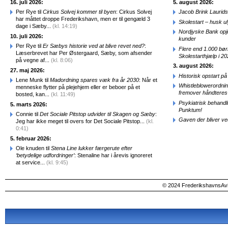
16. juli 2026:
5. august 2026:
Per Rye til
Cirkus Solvej kommer til byen
: Cirkus Solvej
Jacob Brink Laurids
har måttet droppe Frederikshavn, men er til gengæld 3
Skolestart – husk uly
dage i Sæby...
(kl. 14:19)
Nordjyske Bank opjus
10. juli 2026:
kunder
Per Rye til
Er Sæbys historie ved at blive revet ned?
:
Flere end 1.000 bø
Læserbrevet har Per Østergaard, Sæby, som afsender
Skolestarthjælp i 2
på vegne af...
(kl. 8:06)
3. august 2026:
27. maj 2026:
Historisk opstart 
Lene Munk til
Madordning spares væk fra år 2030
: Når et
Whistleblowerordni
menneske flytter på plejehjem eller er beboer på et
fremover håndteres
bosted, kan...
(kl. 11:49)
Psykiatrisk behandl
5. marts 2026:
Punktum!
Connie til
Det Sociale Pitstop udvider til Skagen og Sæby
:
Gaven der bliver ve
Jeg har ikke meget til overs for Det Sociale Pitstop...
(kl.
0:41)
5. februar 2026:
Ole knuden til
Stena Line lukker færgerute efter
‘betydelige udfordringer’
: Stenaline har i årevis ignoreret
at service...
(kl. 9:45)
© 2024 FrederikshavnsAvis