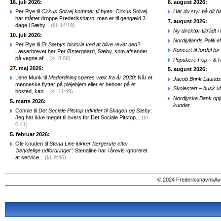
16. juli 2026:
8. august 2026:
Per Rye til
Cirkus Solvej kommer til byen
: Cirkus Solvej
Har du styr på dit b
har måttet droppe Frederikshavn, men er til gengæld 3
7. august 2026:
dage i Sæby...
(kl. 14:19)
Ny direktør tiltråd
10. juli 2026:
Nordjyllands Politi 
Per Rye til
Er Sæbys historie ved at blive revet ned?
:
Koncert til fordel f
Læserbrevet har Per Østergaard, Sæby, som afsender
på vegne af...
(kl. 8:06)
Populære Pop – & 
27. maj 2026:
5. august 2026:
Lene Munk til
Madordning spares væk fra år 2030
: Når et
Jacob Brink Laurids
menneske flytter på plejehjem eller er beboer på et
Skolestart – husk uly
bosted, kan...
(kl. 11:49)
Nordjyske Bank opjus
5. marts 2026:
kunder
Connie til
Det Sociale Pitstop udvider til Skagen og Sæby
:
Jeg har ikke meget til overs for Det Sociale Pitstop...
(kl.
0:41)
5. februar 2026:
Ole knuden til
Stena Line lukker færgerute efter
‘betydelige udfordringer’
: Stenaline har i årevis ignoreret
at service...
(kl. 9:45)
© 2024 FrederikshavnsAvis