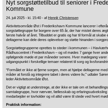
Nyt sorgstøttetilbud til seniorer i Fre
Kommune
24. juli 2025 - kl. 15:40 - af
Henrik Christensen
Aktivitetsområde Øst i Frederikshavn Kommune lancerer i efterå
sorgstøttegruppe for borgere over 65 år, der har mistet deres ægte
første halvår af året. Tilbuddet er gratis og har til formål at skabe
deltagerne kan dele deres oplevelser og støtte hinanden i sorgp
Sorgstøttegrupperne oprettes to steder i kommunen – i Havkærh
Rådhuscentret i Frederikshavn – og vil mødes 7 gange hver and
opfølgende møde et par måneder senere. Hver mødegang varer ca
udgangspunkt i forskellige temaer relateret til sorg og livsforandri
“Formålet er ikke at fjerne sorgen, men at hjælpe deltagerne med
måder at forstå og integrere tabet i deres videre liv,” udtaler S
leder Aktivitetsområde Øst.
Det er vigtigt at understrege, at der ikke er tale om et behandling
samtalegruppe, hvor nærvær, fællesskab og erfaringsudveksling e
medarbejder er tovholder og vil altid være til stede ved hvert mø
Praktisk information: