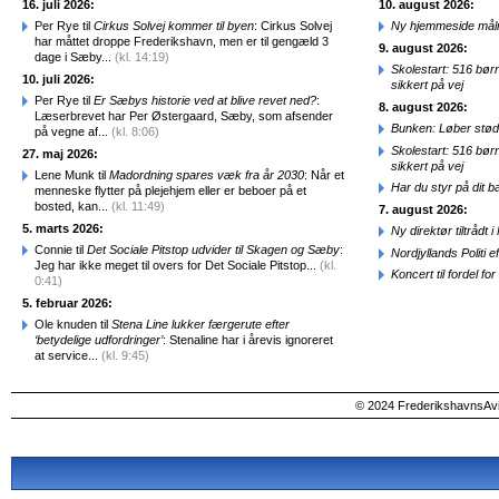
16. juli 2026:
10. august 2026:
Per Rye til
Cirkus Solvej kommer til byen
: Cirkus Solvej
Ny hjemmeside målr
har måttet droppe Frederikshavn, men er til gengæld 3
9. august 2026:
dage i Sæby...
(kl. 14:19)
Skolestart: 516 bør
10. juli 2026:
sikkert på vej
Per Rye til
Er Sæbys historie ved at blive revet ned?
:
8. august 2026:
Læserbrevet har Per Østergaard, Sæby, som afsender
Bunken: Løber stød
på vegne af...
(kl. 8:06)
Skolestart: 516 bør
27. maj 2026:
sikkert på vej
Lene Munk til
Madordning spares væk fra år 2030
: Når et
Har du styr på dit b
menneske flytter på plejehjem eller er beboer på et
bosted, kan...
(kl. 11:49)
7. august 2026:
5. marts 2026:
Ny direktør tiltråd
Connie til
Det Sociale Pitstop udvider til Skagen og Sæby
:
Nordjyllands Politi 
Jeg har ikke meget til overs for Det Sociale Pitstop...
(kl.
Koncert til fordel f
0:41)
5. februar 2026:
Ole knuden til
Stena Line lukker færgerute efter
‘betydelige udfordringer’
: Stenaline har i årevis ignoreret
at service...
(kl. 9:45)
© 2024 FrederikshavnsAvis