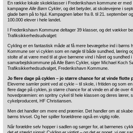
En række lokale skoleklasser i Frederikshavn kommune er med
kampagne
Alle Børn Cykler
, og det betyder, at skolevejene i sep
glade børn på to hjul. Kampagnen løber fra 8. til 21. september 
100.000 elever i hele landet.
I Frederikshavn Kommune deltager 39 klasser, og det vækker be
Trafiksikkerhedsudvalget:
Cykling er en fantastisk måde at få mere bevægelse ind i børns 
Kommune ser vi cyklen som en nøgle til både sundhed, læring og
stolte af at være med til at give børnene vind i håret og sundhed
samarbejdskommune på Alle Børn Cykler, siger Michael Koch Sø
Trafiksikkerhedsudvalget, Frederikshavn Kommune.
Jo flere dage på cyklen – jo større chance for at vinde flotte
Eleverne samler point ved at cykle – til skole, i fritiden og som e
flere dage på cyklen, jo større chance for at vinde en af de over
hovedpræmien: en spritny cykel til hele klassen og deres lærer,
cykelproducent, HF Christiansen.
Men det handler om mere end præmier. Det handler om at skabe
børns trivsel. Og her spiller forældrene også en vigtig rolle.
Når forældre selv hopper i sadlen og sørger for, at børnenes cykler
det et stærkt signal: Cykling er vigtigt – og det er noget, vi gør 