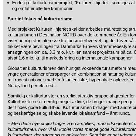
Endelig et kulturturismeprojekt, ”Kulturen i hjertet”, som ejes 
og omfatter alle fire kommuner
Særligt fokus på kulturturisme
Med projektet Kulturen i hjertet skal der arbejdes målrettet og str
kulturturismen i Destination NORD over de kommende år. En fo
viser nemlig stor interesse fra turismeerhvervet, og det bliver s
takket være bevillingen fra Danmarks Erhvervsfremmebestyrelse
ansøgningen om ca. 3,3 mio. kr. til en samlet projektsum på ca. 6,
afsat 1,6 mio. kr. til markedsføring og internationale kampagner.
Globalt er kulturturismen den hurtigst voksende turismeform med 
yngre generationer efterspørger en kombination af natur og kultur
mikrodestinationer med små, autentiske, hyperlokale oplevelser
Nordjylland perfekt ned i.
Samtidig er kulturturister en særligt attraktiv gruppe af gæster fo
Kulturturisterne er nemlig meget aktive, de bruger mange penge og 
der findes gode kulturtilbud. Kulturturismen bidrager med andre or
og beskæftigelse og skabe levende lokalsamfund – året rundt.
– Med dette nye projekt tager vi en ambitiøs, markedsorienteret og 
kulturturismen, hvor vi får koblet vores mange gode kulturaktø
kulturturister, der søger disse oplevelser. Samtidig er det yderst vigt