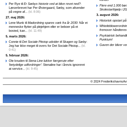
Per Rye til
Er Sæbys historie ved at blive revet ned?
:
Flere end 1.000 bø
Læserbrevet har Per Østergaard, Sæby, som afsender
Skolestarthjælp i 2
på vegne af...
(kl. 8:06)
3. august 2026:
27. maj 2026:
Historisk opstart 
Lene Munk til
Madordning spares væk fra år 2030
: Når et
Whistleblowerordni
menneske flytter på plejehjem eller er beboer på et
fremover håndteres
bosted, kan...
(kl. 11:49)
Psykiatrisk behandl
5. marts 2026:
Punktum!
Connie til
Det Sociale Pitstop udvider til Skagen og Sæby
:
Gaven der bliver ve
Jeg har ikke meget til overs for Det Sociale Pitstop...
(kl.
0:41)
5. februar 2026:
Ole knuden til
Stena Line lukker færgerute efter
‘betydelige udfordringer’
: Stenaline har i årevis ignoreret
at service...
(kl. 9:45)
© 2024 FrederikshavnsAvis