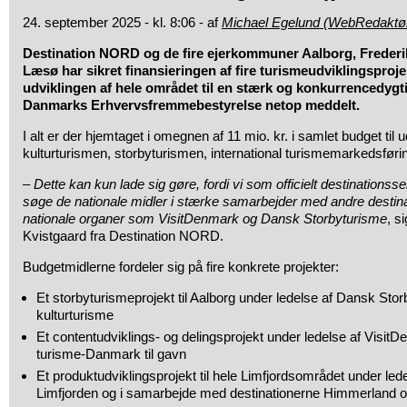
24. september 2025 - kl. 8:06 - af
Michael Egelund (WebRedaktø
Destination NORD og de fire ejerkommuner Aalborg, Freder
Læsø har sikret finansieringen af fire turismeudviklingsprojek
udviklingen af hele området til en stærk og konkurrencedygti
Danmarks Erhvervsfremmebestyrelse netop meddelt.
I alt er der hjemtaget i omegnen af 11 mio. kr. i samlet budget til ud
kulturturismen, storbyturismen, international turismemarkedsføri
–
Dette kan kun lade sig gøre, fordi vi som officielt destinationsse
søge de nationale midler i stærke samarbejder med andre destin
nationale organer som VisitDenmark og Dansk Storbyturisme
, s
Kvistgaard fra Destination NORD.
Budgetmidlerne fordeler sig på fire konkrete projekter:
Et storbyturismeprojekt til Aalborg under ledelse af Dansk St
kulturturisme
Et contentudviklings- og delingsprojekt under ledelse af Visi
turisme-Danmark til gavn
Et produktudviklingsprojekt til hele Limfjordsområdet under led
Limfjorden og i samarbejde med destinationerne Himmerland 