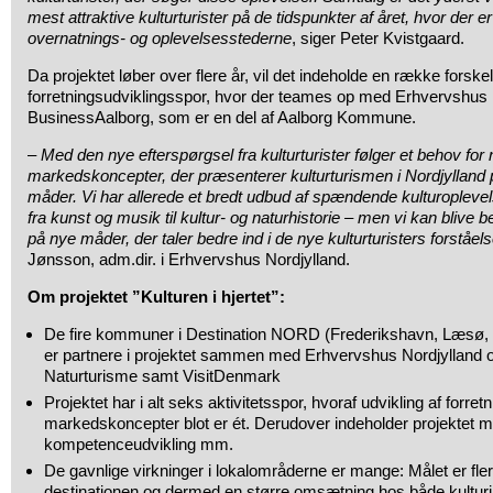
mest attraktive kulturturister på de tidspunkter af året, hvor der e
overnatnings- og oplevelsesstederne
, siger Peter Kvistgaard.
Da projektet løber over flere år, vil det indeholde en række forskell
forretningsudviklingsspor, hvor der teames op med Erhvervshus 
BusinessAalborg, som er en del af Aalborg Kommune.
–
Med den nye efterspørgsel fra kulturturister følger et behov for 
markedskoncepter, der præsenterer kulturturismen i Nordjylland p
måder. Vi har allerede et bredt udbud af spændende kulturoplevel
fra kunst og musik til kultur- og naturhistorie – men vi kan blive b
på nye måder, der taler bedre ind i de nye kulturturisters forstå
Jønsson, adm.dir. i Erhvervshus Nordjylland.
Om projektet ”Kulturen i hjertet”:
De fire kommuner i Destination NORD (Frederikshavn, Læsø, 
er partnere i projektet sammen med Erhvervshus Nordjylland 
Naturturisme samt VisitDenmark
Projektet har i alt seks aktivitetsspor, hvoraf udvikling af forret
markedskoncepter blot er ét. Derudover indeholder projektet ma
kompetenceudvikling mm.
De gavnlige virkninger i lokalområderne er mange: Målet er flere 
destinationen og dermed en større omsætning hos både kulturins