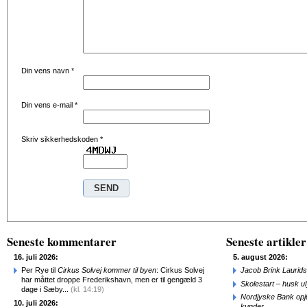
Din vens navn
*
Din vens e-mail
*
Skriv sikkerhedskoden
*
Seneste kommentarer
Seneste artikler
16. juli 2026:
5. august 2026:
Per Rye til
Cirkus Solvej kommer til byen
: Cirkus Solvej
Jacob Brink Laurids
har måttet droppe Frederikshavn, men er til gengæld 3
Skolestart – husk uly
dage i Sæby...
(kl. 14:19)
Nordjyske Bank opjus
10. juli 2026:
kunder