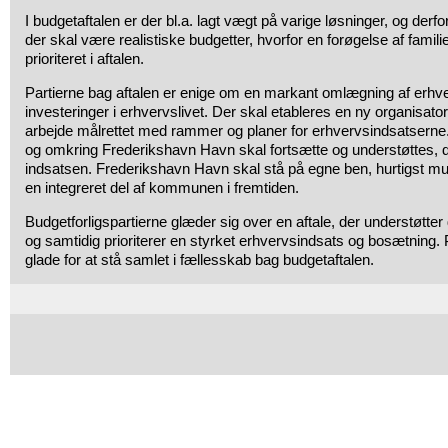
I budgetaftalen er der bl.a. lagt vægt på varige løsninger, og derfo
der skal være realistiske budgetter, hvorfor en forøgelse af fami
prioriteret i aftalen.
Partierne bag aftalen er enige om en markant omlægning af erhv
investeringer i erhvervslivet. Der skal etableres en ny organisato
arbejde målrettet med rammer og planer for erhvervsindsatserne. 
og omkring Frederikshavn Havn skal fortsætte og understøttes, derf
indsatsen. Frederikshavn Havn skal stå på egne ben, hurtigst m
en integreret del af kommunen i fremtiden.
Budgetforligspartierne glæder sig over en aftale, der understøtte
og samtidig prioriterer en styrket erhvervsindsats og bosætning. P
glade for at stå samlet i fællesskab bag budgetaftalen.