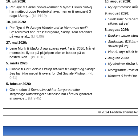
16. juli 2026:
10. august 2026:
Per Rye til
Cirkus Solvej kommer til byen
: Cirkus Solvej
Ny hjemmeside målr
har måttet droppe Frederikshavn, men er til gengæld 3
9. august 2026:
dage i Sæby...
(kl. 14:19)
Skolestart: 516 bør
10. juli 2026:
sikkert på vej
Per Rye til
Er Sæbys historie ved at blive revet ned?
:
8. august 2026:
Læserbrevet har Per Østergaard, Sæby, som afsender
Bunken: Løber stød
på vegne af...
(kl. 8:06)
Skolestart: 516 bør
27. maj 2026:
sikkert på vej
Lene Munk til
Madordning spares væk fra år 2030
: Når et
Har du styr på dit b
menneske flytter på plejehjem eller er beboer på et
bosted, kan...
(kl. 11:49)
7. august 2026:
5. marts 2026:
Ny direktør tiltråd
Connie til
Det Sociale Pitstop udvider til Skagen og Sæby
:
Nordjyllands Politi 
Jeg har ikke meget til overs for Det Sociale Pitstop...
(kl.
Koncert til fordel f
0:41)
5. februar 2026:
Ole knuden til
Stena Line lukker færgerute efter
‘betydelige udfordringer’
: Stenaline har i årevis ignoreret
at service...
(kl. 9:45)
© 2024 FrederikshavnsAvis