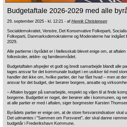
Budgetaftale 2026-2029 med alle byrå
29. september 2025 - kl. 12:21 - af
Henrik Christensen
Socialdemokratiet, Venstre, Det Konservative Folkeparti, Socialis
Folkeparti, Danmarksdemokraterne og Moderaterne har indgået b
2029.
Alle partierne i byrådet er i fællesskab blevet enige om, at aftalen s
folkeskoler, ældre- og familieområdet.
Budgetaftalen afspejler et godt og bredt samarbejde blandt alle par
tages ansvar for det kommunale budget i en usikker tid med store
handler det ikke om, hvilke partier, der har fået hvad – men at der 
ansvar for det budget, der berører borgere, ansatte og virksomhe
– Aftalen bygger på samarbejde, respekt og viljen til at finde komp
borgerne. Budgettet er noget, der berører alle i kommunen, og neto
at alle partier er med i aftalen, siger borgmester Karsten Thomse
Byrådets partier er enige om, at de store forsvarsindsatser skal u
Det udmøntes i ”Sammen om Forsvaret”, der skal danne ramm
budgetår i Frederikshavn Kommune.