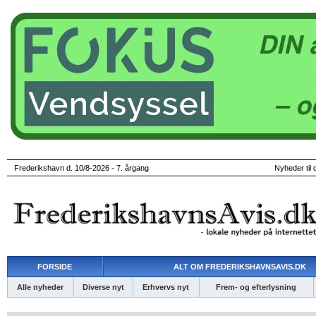
Frederikshavn d. 10/8-2026 - 7. årgang
Nyheder til 
FORSIDE
ALT OM FREDERIKSHAVNSAVIS.DK
Alle nyheder
Diverse nyt
Erhvervs nyt
Frem- og efterlysning