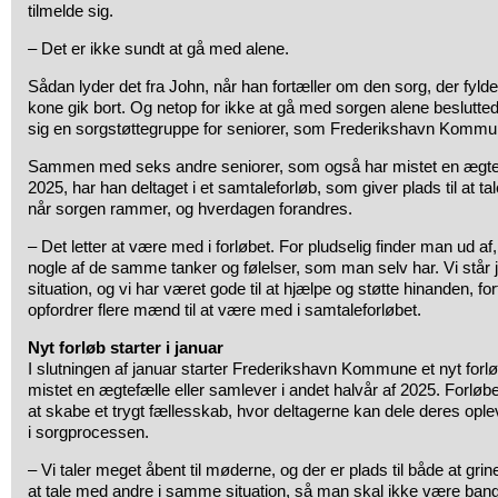
tilmelde sig.
– Det er ikke sundt at gå med alene.
Sådan lyder det fra John, når han fortæller om den sorg, der fyld
kone gik bort. Og netop for ikke at gå med sorgen alene besluttede
sig en sorgstøttegruppe for seniorer, som Frederikshavn Kommu
Sammen med seks andre seniorer, som også har mistet en ægtefæ
2025, har han deltaget i et samtaleforløb, som giver plads til at tal
når sorgen rammer, og hverdagen forandres.
– Det letter at være med i forløbet. For pludselig finder man ud af
nogle af de samme tanker og følelser, som man selv har. Vi står 
situation, og vi har været gode til at hjælpe og støtte hinanden, fo
opfordrer flere mænd til at være med i samtaleforløbet.
Nyt forløb starter i januar
I slutningen af januar starter Frederikshavn Kommune et nyt forløb
mistet en ægtefælle eller samlever i andet halvår af 2025. Forløbet 
at skabe et trygt fællesskab, hvor deltagerne kan dele deres ople
i sorgprocessen.
– Vi taler meget åbent til møderne, og der er plads til både at gr
at tale med andre i samme situation, så man skal ikke være ban