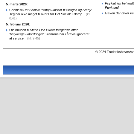
Psykiatrisk behandl
5. marts 2026:
Punktum!
Connie til
Det Sociale Pitstop udvider til Skagen og Sæby
:
Gaven der bliver ve
Jeg har ikke meget til overs for Det Sociale Pitstop...
(kl.
0:41)
5. februar 2026:
Ole knuden til
Stena Line lukker færgerute efter
‘betydelige udfordringer’
: Stenaline har i årevis ignoreret
at service...
(kl. 9:45)
© 2024 FrederikshavnsAvis