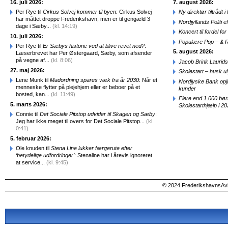
16. juli 2026:
7. august 2026:
Per Rye til
Cirkus Solvej kommer til byen
: Cirkus Solvej
Ny direktør tiltråd
har måttet droppe Frederikshavn, men er til gengæld 3
Nordjyllands Politi 
dage i Sæby...
(kl. 14:19)
Koncert til fordel f
10. juli 2026:
Populære Pop – & 
Per Rye til
Er Sæbys historie ved at blive revet ned?
:
5. august 2026:
Læserbrevet har Per Østergaard, Sæby, som afsender
på vegne af...
(kl. 8:06)
Jacob Brink Laurids
27. maj 2026:
Skolestart – husk uly
Lene Munk til
Madordning spares væk fra år 2030
: Når et
Nordjyske Bank opjus
menneske flytter på plejehjem eller er beboer på et
kunder
bosted, kan...
(kl. 11:49)
Flere end 1.000 bø
5. marts 2026:
Skolestarthjælp i 2
Connie til
Det Sociale Pitstop udvider til Skagen og Sæby
:
Jeg har ikke meget til overs for Det Sociale Pitstop...
(kl.
0:41)
5. februar 2026:
Ole knuden til
Stena Line lukker færgerute efter
‘betydelige udfordringer’
: Stenaline har i årevis ignoreret
at service...
(kl. 9:45)
© 2024 FrederikshavnsAvis