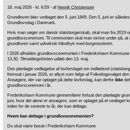
18. maj 2026 - kl. 6:59 - af
Henrik Christensen
Grundloven blev vedtaget den 5. juni 1849. Den 5. juni er således 
Grundlovsdag i Danmark.
Hvis man søger om dansk statsborgerskab, skal man fra 2019 og
grundlovsceremoni. Til ceremonien skal man skrive under på, a
grundloven samt udveksle håndtryk med borgmesteren
.
I 2026 afholdes grundlovsceremonien i Frederikshavn Kommune to
13.30. Tilmeldingsfristen udløb den 13. maj.
Den planlagte vedtagelse af lovforslaget om indfødsret (statsbor
fremsat i januar 2026, er aflyst som følge af Folketingsvalget de
Ansøgere, der var optaget på dette lovforslag, kan derfor
ikke
del
grundlovsceremoni i år.
Frederikshavn Kommune gennemfører fortsat den planlagte grun
juni, hvor det alene er ansøgere, som er optaget på et
vedtaget
lo
inden for de seneste to år, der kan deltage.
Hvem kan deltage i grundlovsceremonien?
Du skal være bosat i Frederikshavn Kommune