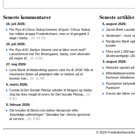
Seneste kommentarer
Seneste artikler
16. juli 2026:
5. august 2026:
Per Rye til
Cirkus Solvej kommer til byen
: Cirkus Solvej
Jacob Brink Laurids
har måttet droppe Frederikshavn, men er til gengæld 3
Skolestart – husk uly
dage i Sæby...
(kl. 14:19)
Nordjyske Bank opjus
10. juli 2026:
kunder
Per Rye til
Er Sæbys historie ved at blive revet ned?
:
Flere end 1.000 bø
Læserbrevet har Per Østergaard, Sæby, som afsender
Skolestarthjælp i 2
på vegne af...
(kl. 8:06)
3. august 2026:
27. maj 2026:
Historisk opstart 
Lene Munk til
Madordning spares væk fra år 2030
: Når et
Whistleblowerordni
menneske flytter på plejehjem eller er beboer på et
fremover håndteres
bosted, kan...
(kl. 11:49)
Psykiatrisk behandl
5. marts 2026:
Punktum!
Connie til
Det Sociale Pitstop udvider til Skagen og Sæby
:
Gaven der bliver ve
Jeg har ikke meget til overs for Det Sociale Pitstop...
(kl.
0:41)
5. februar 2026:
Ole knuden til
Stena Line lukker færgerute efter
‘betydelige udfordringer’
: Stenaline har i årevis ignoreret
at service...
(kl. 9:45)
© 2024 FrederikshavnsAvis