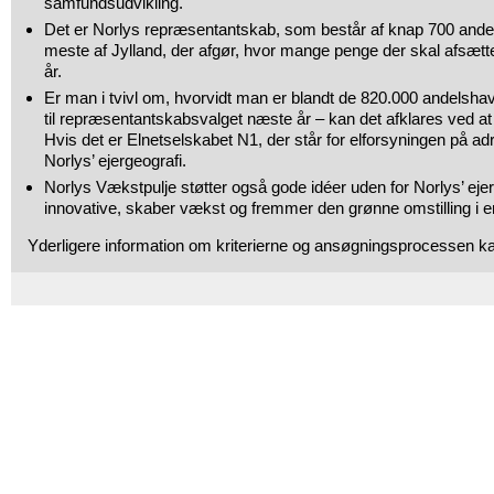
samfundsudvikling.
Det er Norlys repræsentantskab, som består af knap 700 andel
meste af Jylland, der afgør, hvor mange penge der skal afsætte
år.
Er man i tvivl om, hvorvidt man er blandt de 820.000 andelsh
til repræsentantskabsvalget næste år – kan det afklares ved a
Hvis det er Elnetselskabet N1, der står for elforsyningen på adr
Norlys’ ejergeografi.
Norlys Vækstpulje støtter også gode idéer uden for Norlys’ ejer
innovative, skaber vækst og fremmer den grønne omstilling i e
Yderligere information om kriterierne og ansøgningsprocessen k