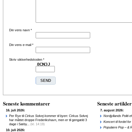
Din vens navn
*
Din vens e-mail
*
Skriv sikkerhedskoden
*
Seneste kommentarer
Seneste artikler
16. juli 2026:
7. august 2026:
Per Rye til
Cirkus Solvej kommer til byen
: Cirkus Solvej
Nordjyllands Politi 
har måttet droppe Frederikshavn, men er til gengæld 3
Koncert til fordel f
dage i Sæby...
(kl. 14:19)
Populære Pop – & 
10. juli 2026: