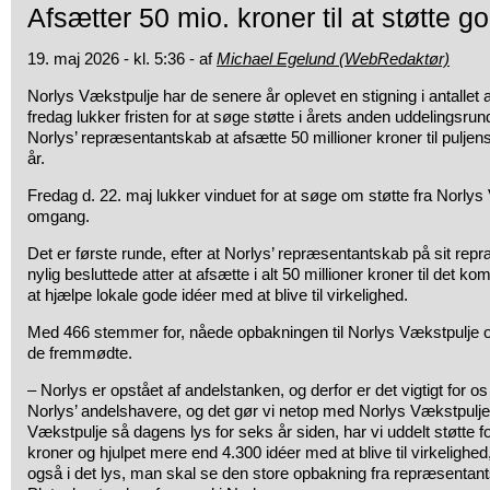
Afsætter 50 mio. kroner til at støtte g
19. maj 2026 - kl. 5:36 - af
Michael Egelund (WebRedaktør)
Norlys Vækstpulje har de senere år oplevet en stigning i antallet 
fredag lukker fristen for at søge støtte i årets anden uddelingsrun
Norlys’ repræsentantskab at afsætte 50 millioner kroner til pulj
år.
Fredag d. 22. maj lukker vinduet for at søge om støtte fra Norlys
omgang.
Det er første runde, efter at Norlys’ repræsentantskab på sit r
nylig besluttede atter at afsætte i alt 50 millioner kroner til det
at hjælpe lokale gode idéer med at blive til virkelighed.
Med 466 stemmer for, nåede opbakningen til Norlys Vækstpulje o
de fremmødte.
– Norlys er opstået af andelstanken, og derfor er det vigtigt for os 
Norlys’ andelshavere, og det gør vi netop med Norlys Vækstpulje
Vækstpulje så dagens lys for seks år siden, har vi uddelt støtte f
kroner og hjulpet mere end 4.300 idéer med at blive til virkelighed,
også i det lys, man skal se den store opbakning fra repræsentant