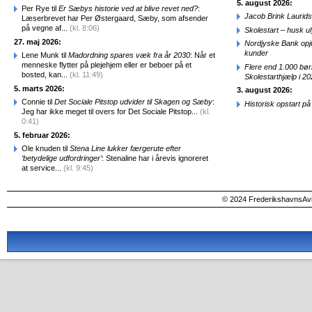
5. august 2026:
Per Rye til
Er Sæbys historie ved at blive revet ned?
:
Jacob Brink Laurids
Læserbrevet har Per Østergaard, Sæby, som afsender
på vegne af...
(kl. 8:06)
Skolestart – husk uly
27. maj 2026:
Nordjyske Bank opjus
kunder
Lene Munk til
Madordning spares væk fra år 2030
: Når et
menneske flytter på plejehjem eller er beboer på et
Flere end 1.000 bø
bosted, kan...
(kl. 11:49)
Skolestarthjælp i 2
5. marts 2026:
3. august 2026:
Connie til
Det Sociale Pitstop udvider til Skagen og Sæby
:
Historisk opstart 
Jeg har ikke meget til overs for Det Sociale Pitstop...
(kl.
0:41)
5. februar 2026:
Ole knuden til
Stena Line lukker færgerute efter
‘betydelige udfordringer’
: Stenaline har i årevis ignoreret
at service...
(kl. 9:45)
© 2024 FrederikshavnsAvis