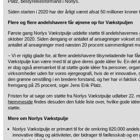
Platz, bestyrelsesformand i Norlys.
Siden starten i 2020 har der årligt været afsat 50 millioner kroner t
Flere og flere andelshavere får øjnene op for Vækstpuljen
Første gang Norlys Vækstpulje uddelte støtte til andelshavernes g
oktober 2020. Siden dengang er antallet af ansøgninger vokset stø
antallet af ansøgninger med næsten 20 procent sammenlignet med
– Vi er rigtig glade for, at flere andelshavere tilsyneladende har få
Vækstpulje kan være med til at give deres gode idéer liv. En del 
er dog også øremærket til at støtte gode idéer fra personer, organi
virksomheder uden for vores ejergeografi, hvis de er innovative
den grønne omstilling i en bredere forstand, og her har vi faktisk
fremgang på 25 procent, siger Jens Erik Platz.
Fristen for at søge om støtte fra Norlys Vækstpulje udløber 22. 
hjemmeside
findes desuden den fulde liste over, hvilke gode idéer 
støtte.
Mere om Norlys Vækstpulje
Norlys Vækstpulje er primært til for de omkring 820.000 andels
innovative tiltag og aktiviteter, der bidrager til fællesskab og en 