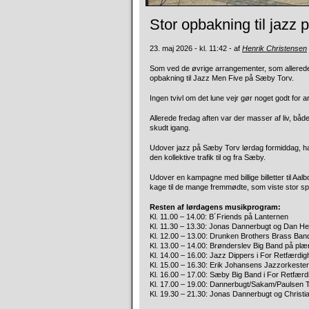
Stor opbakning til jazz
23. maj 2026 - kl. 11:42 - af
Henrik Christensen
Som ved de øvrige arrangementer, som allerede er
opbakning til Jazz Men Five på Sæby Torv.
Ingen tvivl om det lune vejr gør noget godt for
Allerede fredag aften var der masser af liv, bå
skudt igang.
Udover jazz på Sæby Torv lørdag formiddag, hav
den kollektive trafik til og fra Sæby.
Udover en kampagne med billige billetter til Aalb
kage til de mange fremmødte, som viste stor spør
Resten af lørdagens musikprogram:
Kl. 11.00 – 14.00: B´Friends på Lanternen
Kl. 11.30 – 13.30: Jonas Dannerbugt og Dan He
Kl. 12.00 – 13.00: Drunken Brothers Brass Ban
Kl. 13.00 – 14.00: Brønderslev Big Band på pl
Kl. 14.00 – 16.00: Jazz Dippers i For Retfærdi
Kl. 15.00 – 16.30: Erik Johansens Jazzorkester
Kl. 16.00 – 17.00: Sæby Big Band i For Retfær
Kl. 17.00 – 19.00: Dannerbugt/Sakam/Paulsen 
Kl. 19.30 – 21.30: Jonas Dannerbugt og Christ