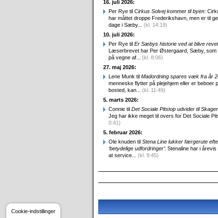
16. juli 2026:
Per Rye til
Cirkus Solvej kommer til byen
: Cirk
har måttet droppe Frederikshavn, men er til g
dage i Sæby...
(kl. 14:19)
10. juli 2026:
Per Rye til
Er Sæbys historie ved at blive reve
Læserbrevet har Per Østergaard, Sæby, som
på vegne af...
(kl. 8:06)
27. maj 2026:
Lene Munk til
Madordning spares væk fra år 
menneske flytter på plejehjem eller er beboer p
bosted, kan...
(kl. 11:49)
5. marts 2026:
Connie til
Det Sociale Pitstop udvider til Skag
Jeg har ikke meget til overs for Det Sociale Pit
0:41)
5. februar 2026:
Ole knuden til
Stena Line lukker færgerute efte
‘betydelige udfordringer’
: Stenaline har i årevis
at service...
(kl. 9:45)
Cookie-indstillinger