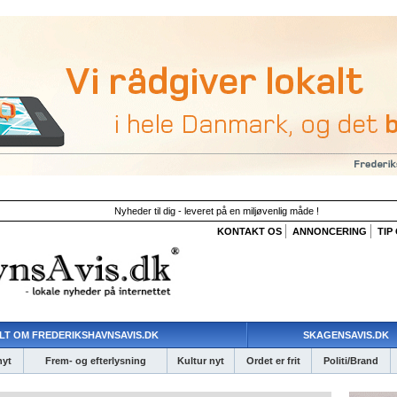
Nyheder til dig - leveret på en miljøvenlig måde !
KONTAKT OS
ANNONCERING
TIP
LT OM FREDERIKSHAVNSAVIS.DK
SKAGENSAVIS.DK
nyt
Frem- og efterlysning
Kultur nyt
Ordet er frit
Politi/Brand