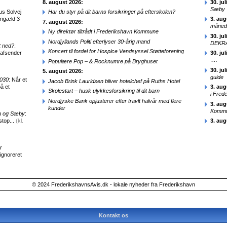
8. august 2026:
30. jul
Sæby
us Solvej
Har du styr på dit barns forsikringer på efterskolen?
engæld 3
3. aug
7. august 2026:
månede
Ny direktør tiltrådt i Frederikshavn Kommune
30. jul
Nordjyllands Politi efterlyser 30-årig mand
DEKRA
t ned?
:
Koncert til fordel for Hospice Vendsyssel Støtteforening
 afsender
30. jul
….
Populære Pop – & Rocknumre på Bryghuset
30. jul
5. august 2026:
guide
2030
: Når et
Jacob Brink Lauridsen bliver hotelchef på Ruths Hotel
å et
3. aug
Skolestart – husk ulykkesforsikring til dit barn
i Fred
Nordjyske Bank opjusterer efter travlt halvår med flere
3. aug
kunder
Kommun
en og Sæby
:
stop...
(kl.
3. aug
r
 ignoreret
© 2024 FrederikshavnsAvis.dk - lokale nyheder fra Frederikshavn
Kontakt os