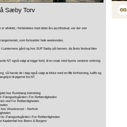
 på Sæby Torv
 afviklet, i forbindelse med dette års jazzfestival, var der stor
 arrangementet, som fortsætter hele weekenden.
de i Lanternens gård og hos SUP Sæby på havnen, da årets festival blev
de NT også valgt at kigge forbi, til en snak med byens seniorer omkring
org, så havde de i dag også valgt at lokke med en lille forfriskning, kaffe og
gelyst til pigerne fra NT.
jslet hos Rumklang Indretning
d i Fængselsgården i For Retfærdigheden
ænen ved For Retfærdigheden
gheden
 hos Vinuniverset – Norhvin
digheden
Trio i Fængselsgården i For Retfærdigheden
ian Kaaberbøl hos Beers & Burgers