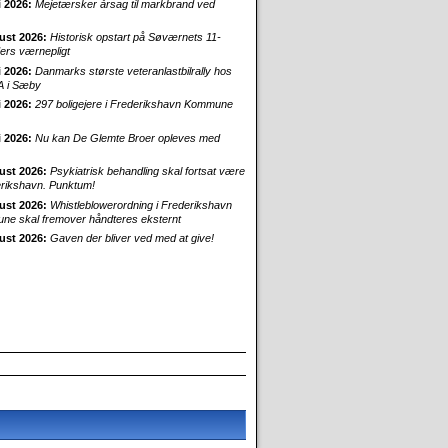
i 2026:
Mejetærsker årsag til markbrand ved
ust 2026:
Historisk opstart på Søværnets 11-
rs værnepligt
i 2026:
Danmarks største veteranlastbilrally hos
 i Sæby
i 2026:
297 boligejere i Frederikshavn Kommune
i 2026:
Nu kan De Glemte Broer opleves med
ust 2026:
Psykiatrisk behandling skal fortsat være
erikshavn. Punktum!
ust 2026:
Whistleblowerordning i Frederikshavn
e skal fremover håndteres eksternt
ust 2026:
Gaven der bliver ved med at give!