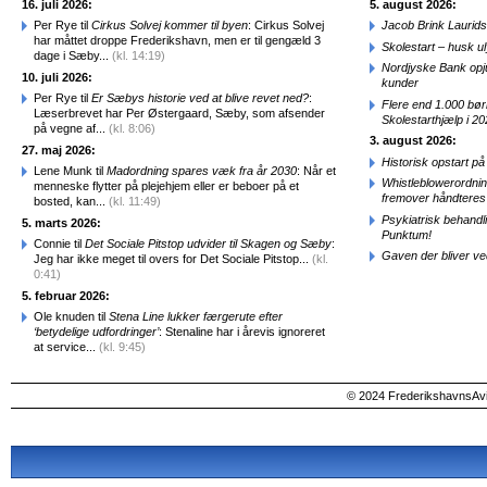
16. juli 2026:
5. august 2026:
Per Rye til
Cirkus Solvej kommer til byen
: Cirkus Solvej
Jacob Brink Laurids
har måttet droppe Frederikshavn, men er til gengæld 3
Skolestart – husk uly
dage i Sæby...
(kl. 14:19)
Nordjyske Bank opjus
10. juli 2026:
kunder
Per Rye til
Er Sæbys historie ved at blive revet ned?
:
Flere end 1.000 bø
Læserbrevet har Per Østergaard, Sæby, som afsender
Skolestarthjælp i 2
på vegne af...
(kl. 8:06)
3. august 2026:
27. maj 2026:
Historisk opstart 
Lene Munk til
Madordning spares væk fra år 2030
: Når et
Whistleblowerordni
menneske flytter på plejehjem eller er beboer på et
fremover håndteres
bosted, kan...
(kl. 11:49)
Psykiatrisk behandl
5. marts 2026:
Punktum!
Connie til
Det Sociale Pitstop udvider til Skagen og Sæby
:
Gaven der bliver ve
Jeg har ikke meget til overs for Det Sociale Pitstop...
(kl.
0:41)
5. februar 2026:
Ole knuden til
Stena Line lukker færgerute efter
‘betydelige udfordringer’
: Stenaline har i årevis ignoreret
at service...
(kl. 9:45)
© 2024 FrederikshavnsAvis