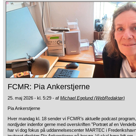
FCMR: Pia Ankerstjerne
25. maj 2026 - kl. 5:29 - af
Michael Egelund (WebRedaktør)
Pia Ankerstjerne
Hver mandag kl. 18 sender vi FCMR’s aktuelle podcast program, h
nordjyder indenfor gerne med overskriften ”Portræt af en Vendel
har vi dog fokus på uddannelsescenter MARTEC i Frederikshavn. 
inviteret direktør Pia Ankerstjerne på besøg. Vi skal høre lidt om