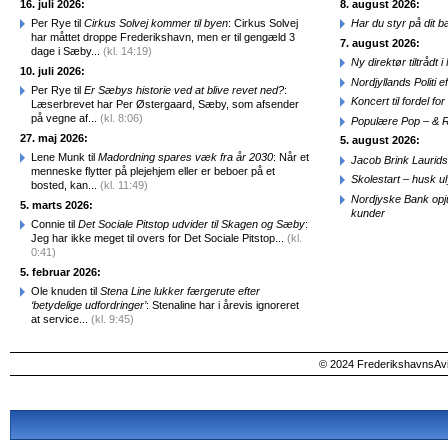
16. juli 2026:
8. august 2026:
Per Rye til
Cirkus Solvej kommer til byen
: Cirkus Solvej
Har du styr på dit b
har måttet droppe Frederikshavn, men er til gengæld 3
7. august 2026:
dage i Sæby...
(kl. 14:19)
Ny direktør tiltråd
10. juli 2026:
Nordjyllands Politi 
Per Rye til
Er Sæbys historie ved at blive revet ned?
:
Koncert til fordel f
Læserbrevet har Per Østergaard, Sæby, som afsender
på vegne af...
(kl. 8:06)
Populære Pop – & 
27. maj 2026:
5. august 2026:
Lene Munk til
Madordning spares væk fra år 2030
: Når et
Jacob Brink Laurids
menneske flytter på plejehjem eller er beboer på et
Skolestart – husk uly
bosted, kan...
(kl. 11:49)
Nordjyske Bank opjus
5. marts 2026:
kunder
Connie til
Det Sociale Pitstop udvider til Skagen og Sæby
:
Jeg har ikke meget til overs for Det Sociale Pitstop...
(kl.
0:41)
5. februar 2026:
Ole knuden til
Stena Line lukker færgerute efter
‘betydelige udfordringer’
: Stenaline har i årevis ignoreret
at service...
(kl. 9:45)
© 2024 FrederikshavnsAvis