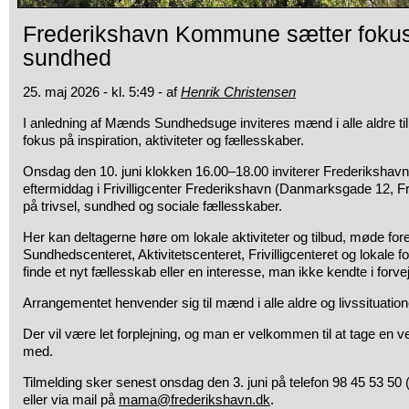
Frederikshavn Kommune sætter fok
sundhed
25. maj 2026 - kl. 5:49 - af
Henrik Christensen
I anledning af Mænds Sundhedsuge inviteres mænd i alle aldre ti
fokus på inspiration, aktiviteter og fællesskaber.
Onsdag den 10. juni klokken 16.00–18.00 inviterer Frederikshav
eftermiddag i Frivilligcenter Frederikshavn (Danmarksgade 12, 
på trivsel, sundhed og sociale fællesskaber.
Her kan deltagerne høre om lokale aktiviteter og tilbud, møde f
Sundhedscenteret, Aktivitetscenteret, Frivilligcenteret og lokale 
finde et nyt fællesskab eller en interesse, man ikke kendte i forve
Arrangementet henvender sig til mænd i alle aldre og livssituation
Der vil være let forplejning, og man er velkommen til at tage en ve
med.
Tilmelding sker senest onsdag den 3. juni på telefon 98 45 53 50 
eller via mail på
mama@frederikshavn.dk
.