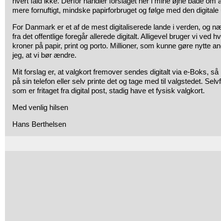
hvert fald ikke. Derfor handler forslaget her i mine øjne både om
mere fornuftigt, mindske papirforbruget og følge med den digitale 
For Danmark er et af de mest digitaliserede lande i verden, og 
fra det offentlige foregår allerede digitalt. Alligevel bruger vi ved 
kroner på papir, print og porto. Millioner, som kunne gøre nytte a
jeg, at vi bør ændre.
Mit forslag er, at valgkort fremover sendes digitalt via e-Boks, s
på sin telefon eller selv printe det og tage med til valgstedet. Selv
som er fritaget fra digital post, stadig have et fysisk valgkort.
Med venlig hilsen
Hans Berthelsen