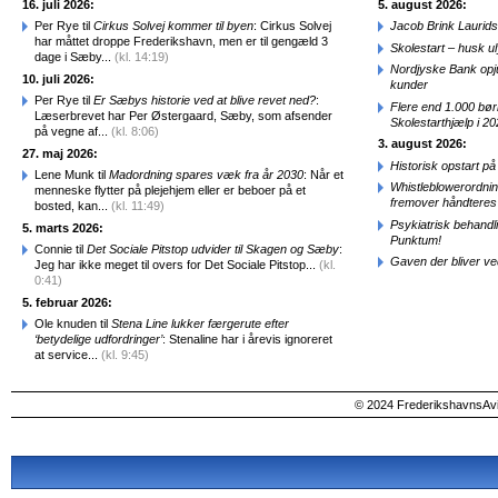
16. juli 2026:
5. august 2026:
Per Rye til
Cirkus Solvej kommer til byen
: Cirkus Solvej
Jacob Brink Laurids
har måttet droppe Frederikshavn, men er til gengæld 3
Skolestart – husk uly
dage i Sæby...
(kl. 14:19)
Nordjyske Bank opjus
10. juli 2026:
kunder
Per Rye til
Er Sæbys historie ved at blive revet ned?
:
Flere end 1.000 bø
Læserbrevet har Per Østergaard, Sæby, som afsender
Skolestarthjælp i 2
på vegne af...
(kl. 8:06)
3. august 2026:
27. maj 2026:
Historisk opstart 
Lene Munk til
Madordning spares væk fra år 2030
: Når et
Whistleblowerordni
menneske flytter på plejehjem eller er beboer på et
fremover håndteres
bosted, kan...
(kl. 11:49)
Psykiatrisk behandl
5. marts 2026:
Punktum!
Connie til
Det Sociale Pitstop udvider til Skagen og Sæby
:
Gaven der bliver ve
Jeg har ikke meget til overs for Det Sociale Pitstop...
(kl.
0:41)
5. februar 2026:
Ole knuden til
Stena Line lukker færgerute efter
‘betydelige udfordringer’
: Stenaline har i årevis ignoreret
at service...
(kl. 9:45)
© 2024 FrederikshavnsAvis