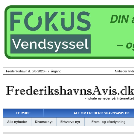
Frederikshavn d. 6/8-2026 - 7. årgang
Nyheder til d
FORSIDE
ALT OM FREDERIKSHAVNSAVIS.DK
Alle nyheder
Diverse nyt
Erhvervs nyt
Frem- og efterlysning