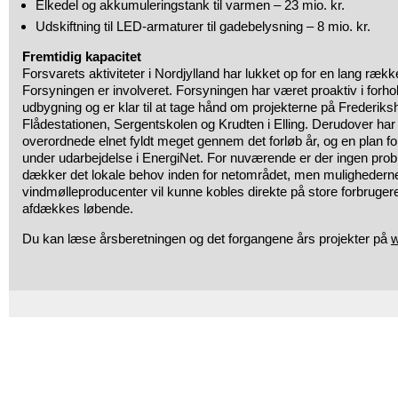
Elkedel og akkumuleringstank til varmen – 23 mio. kr.
Udskiftning til LED-armaturer til gadebelysning – 8 mio. kr.
Fremtidig kapacitet
Forsvarets aktiviteter i Nordjylland har lukket op for en lang rækk
Forsyningen er involveret. Forsyningen har været proaktiv i forhol
udbygning og er klar til at tage hånd om projekterne på Frederik
Flådestationen, Sergentskolen og Krudten i Elling. Derudover har 
overordnede elnet fyldt meget gennem det forløb år, og en plan fo
under udarbejdelse i EnergiNet. For nuværende er der ingen prob
dækker det lokale behov inden for netområdet, men mulighederne f
vindmølleproducenter vil kunne kobles direkte på store forbrugere 
afdækkes løbende.
Du kan læse årsberetningen og det forgangene års projekter på
w