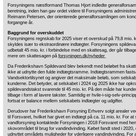
Forsyningens næstformand Thomas Hjort indledte generalforsam
beretning, inden han gav ordet videre til Forsyningens administre
Reimann Petersen, der orienterede generalforsamlingen om konce
forgangne år.
Baggrund for overskuddet
Forsyningens regnskab for 2025 viser et overskud på 79,8 mio. k
skyldes især to ekstraordinære indtægter. Forsyningens spildeva
udbetalt 45 mio. kr. i forbindelse med en skattesag, der går tilbag
mere om skattesagen på
forsyningen.dk/nyheder
Da Frederikshavn Spildevand blev bekendt med beløbet fra skatt
ikke at udnytte den fulde indtægtsramme. Indtægtsrammen fasts
Vandsektortilsynet og angiver det maksimale beløb, som selsk
kunderne. Det betyder, at selskabet i 2024 og 2025 ikke har op
spildevandstakst svarende til 45 mio. kr. På den måde har kunder
tilbage i form af lavere takster. Samtidig er hvile-i-sig-selv-princi
fortsat er balance mellem selskabets indtægter og udgifter.
Derudover har Frederikshavn Forsyning Erhverv solgt arealer v
til Forsvaret, hvilket har givet en indtægt på ca. 11 mio. kr. For at
vandforsyning kontaktede Forsyningen i 2018 Forsvaret med henb
skovområdet til brug for vandindvinding. Købet fandt sted i 2020
udnyttet områdets muligheder for yderligere vandindvinding. For a