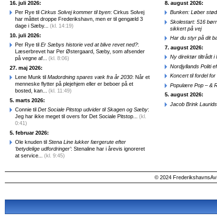
16. juli 2026:
8. august 2026:
Per Rye til
Cirkus Solvej kommer til byen
: Cirkus Solvej
Bunken: Løber stød
har måttet droppe Frederikshavn, men er til gengæld 3
Skolestart: 516 bør
dage i Sæby...
(kl. 14:19)
sikkert på vej
10. juli 2026:
Har du styr på dit b
Per Rye til
Er Sæbys historie ved at blive revet ned?
:
7. august 2026:
Læserbrevet har Per Østergaard, Sæby, som afsender
Ny direktør tiltråd
på vegne af...
(kl. 8:06)
Nordjyllands Politi 
27. maj 2026:
Koncert til fordel f
Lene Munk til
Madordning spares væk fra år 2030
: Når et
menneske flytter på plejehjem eller er beboer på et
Populære Pop – & 
bosted, kan...
(kl. 11:49)
5. august 2026:
5. marts 2026:
Jacob Brink Laurids
Connie til
Det Sociale Pitstop udvider til Skagen og Sæby
:
Jeg har ikke meget til overs for Det Sociale Pitstop...
(kl.
0:41)
5. februar 2026:
Ole knuden til
Stena Line lukker færgerute efter
‘betydelige udfordringer’
: Stenaline har i årevis ignoreret
at service...
(kl. 9:45)
© 2024 FrederikshavnsAvis