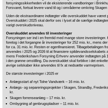
forsyningssikkerheden vil de eksisterende vandboringer i Brinkhus,
Forsvaret, fortsat levere vand til og i områderne omkring Skagen
Uden de ekstraordinære indtægter ville overskuddet have været p
Overskuddet i 2025 skal derfor ses i lyset af de særlige indtægter 
varigt overskudsniveau.
Overskuddet anvendes til investeringer
Forsyningen ser ind i en fremtid med mange store investeringer
foretog i det forgangne år investeringer for 252 mio. kr., mens de
for ca. 31 mio. kr. Resten er egenfinansieret. Tilbagebetalingen f
anvendes i 2025 og 2026 til at finansiere spildevandsselskabets 
mens Frederikshavn Forsyning Erhverv anvender indtægten på 11 m
i den grønne omstilling. Da overskuddet skal forblive i det enkelt
øvrige selskaber ikke anvendes til fx at nedsætte varmeprisen.
De største investeringer i 2025 er
Anlægsstart af nyt Tolne Vandværk – 16 mio. kr.
Anlægs- og separeringsprojekter i Skagen, Strandby, Frederi
kr.
Skagen forrenseanlæg – 17 mio. kr.
Ombygning af genbrugspladser – 11 mio. kr.