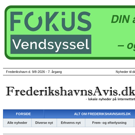
Frederikshavn d. 9/8-2026 - 7. årgang
Nyheder til d
FORSIDE
ALT OM FREDERIKSHAVNSAVIS.DK
Alle nyheder
Diverse nyt
Erhvervs nyt
Frem- og efterlysning