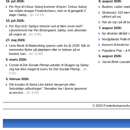
16. juli 2026:
8. august 2026:
Per Rye til
Cirkus Solvej kommer til byen
: Cirkus Solvej
Bunken: Løber stød
har måttet droppe Frederikshavn, men er til gengæld 3
Skolestart: 516 bør
dage i Sæby...
(kl. 14:19)
sikkert på vej
10. juli 2026:
Har du styr på dit b
Per Rye til
Er Sæbys historie ved at blive revet ned?
:
7. august 2026:
Læserbrevet har Per Østergaard, Sæby, som afsender
Ny direktør tiltråd
på vegne af...
(kl. 8:06)
Nordjyllands Politi 
27. maj 2026:
Koncert til fordel f
Lene Munk til
Madordning spares væk fra år 2030
: Når et
menneske flytter på plejehjem eller er beboer på et
Populære Pop – & 
bosted, kan...
(kl. 11:49)
5. august 2026:
5. marts 2026:
Jacob Brink Laurids
Connie til
Det Sociale Pitstop udvider til Skagen og Sæby
:
Jeg har ikke meget til overs for Det Sociale Pitstop...
(kl.
0:41)
5. februar 2026:
Ole knuden til
Stena Line lukker færgerute efter
‘betydelige udfordringer’
: Stenaline har i årevis ignoreret
at service...
(kl. 9:45)
© 2024 FrederikshavnsAvis