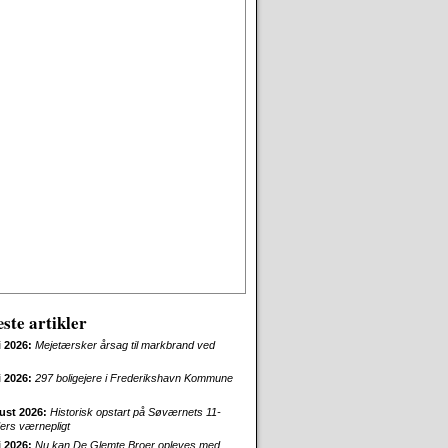
ste artikler
i 2026:
Mejetærsker årsag til markbrand ved
i 2026:
297 boligejere i Frederikshavn Kommune
ust 2026:
Historisk opstart på Søværnets 11-
rs værnepligt
i 2026:
Nu kan De Glemte Broer opleves med