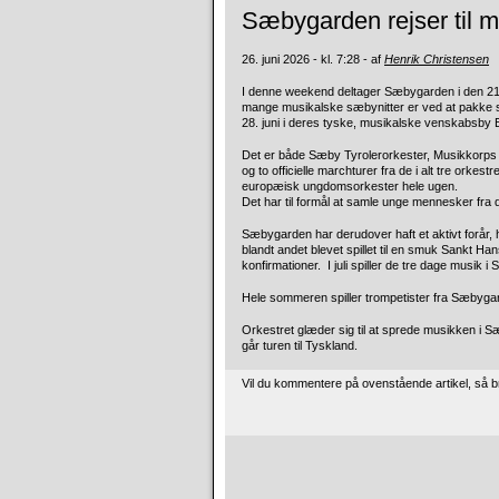
Sæbygarden rejser til m
26. juni 2026 - kl. 7:28 - af
Henrik Christensen
I denne weekend deltager Sæbygarden i den 21. 
mange musikalske sæbynitter er ved at pakke so
28. juni i deres tyske, musikalske venskabsby
Det er både Sæby Tyrolerorkester, Musikkorps S
og to officielle marchturer fra de i alt tre orke
europæisk ungdomsorkester hele ugen.
Det har til formål at samle unge mennesker fra 
Sæbygarden har derudover haft et aktivt forår, 
blandt andet blevet spillet til en smuk Sankt Ha
konfirmationer. I juli spiller de tre dage musik
Hele sommeren spiller trompetister fra Sæbyg
Orkestret glæder sig til at sprede musikken i S
går turen til Tyskland.
Vil du kommentere på ovenstående artikel, så