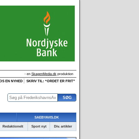
- en
SkagenMedia.dk
produktion
 OS EN NYHED
SKRIV TIL: “ORDET ER FRIT”
SAEBYAVIS.DK
Redaktionelt
Sport nyt
Div. artikler