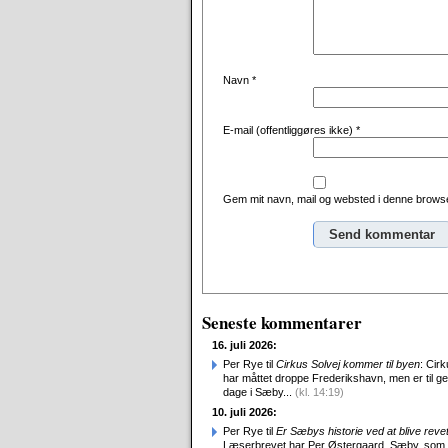
Navn
*
E-mail (offentliggøres ikke)
*
Gem mit navn, mail og websted i denne browse
Seneste kommentarer
16. juli 2026:
Per Rye til
Cirkus Solvej kommer til byen
: Cirk
har måttet droppe Frederikshavn, men er til g
dage i Sæby...
(kl. 14:19)
10. juli 2026:
Per Rye til
Er Sæbys historie ved at blive reve
Læserbrevet har Per Østergaard, Sæby, som