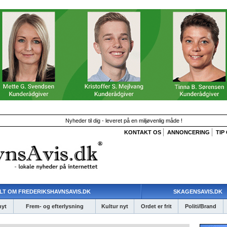
Nyheder til dig - leveret på en miljøvenlig måde !
KONTAKT OS
ANNONCERING
TIP
LT OM FREDERIKSHAVNSAVIS.DK
SKAGENSAVIS.DK
nyt
Frem- og efterlysning
Kultur nyt
Ordet er frit
Politi/Brand