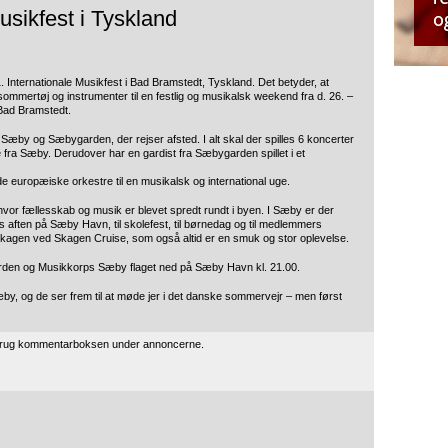
usikfest i Tyskland
Internationale Musikfest i Bad Bramstedt, Tyskland. Det betyder, at
mmertøj og instrumenter til en festlig og musikalsk weekend fra d. 26. –
 Bad Bramstedt.
æby og Sæbygarden, der rejser afsted. I alt skal der spilles 6 koncerter
stre fra Sæby. Derudover har en gardist fra Sæbygarden spillet i et
de europæiske orkestre til en musikalsk og international uge.
hvor fællesskab og musik er blevet spredt rundt i byen. I Sæby er der
ns aften på Sæby Havn, til skolefest, til børnedag og til medlemmers
 i Skagen ved Skagen Cruise, som også altid er en smuk og stor oplevelse.
arden og Musikkorps Sæby flaget ned på Sæby Havn kl. 21.00.
æby, og de ser frem til at møde jer i det danske sommervejr – men først
 brug kommentarboksen under annoncerne.