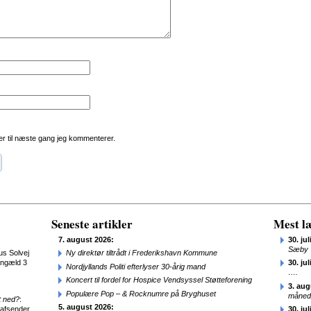
r til næste gang jeg kommenterer.
Seneste artikler
Mest læ
7. august 2026:
30. jul
Sæby
us Solvej
Ny direktør tiltrådt i Frederikshavn Kommune
engæld 3
30. jul
Nordjyllands Politi efterlyser 30-årig mand
….
Koncert til fordel for Hospice Vendsyssel Støtteforening
3. aug
Populære Pop – & Rocknumre på Bryghuset
månede
t ned?
:
5. august 2026:
 afsender
30. jul