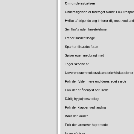
Om undersøgelsen
Undersøgelsen er foretaget blandt 1.030 respon
Hvilke af følgende ting irriterer dig mest ved 
Ser film/tv uden høretelefoner
Læner sædet tilbage
Sparker til sædet foran
Spiser egen medbragt mad
Tager skoene af
Uoverensstemmelser/skænderier/diskussioner
Folk der fylder mere end deres eget sæde
Folk der er åbenlyst berusede
Dårlig hygiejne/svedlugt
Folk der klapper ved landing
Børn der larmer
Folk der larmer/er højrøstede
Ingen af disse