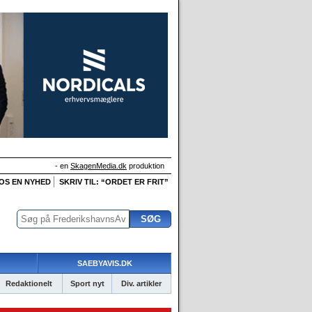
- en
SkagenMedia.dk
produktion
 OS EN NYHED
SKRIV TIL: “ORDET ER FRIT”
SAEBYAVIS.DK
Redaktionelt
Sport nyt
Div. artikler