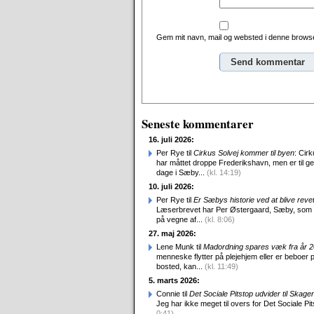
Gem mit navn, mail og websted i denne browse
Seneste kommentarer
16. juli 2026:
Per Rye til
Cirkus Solvej kommer til byen
: Cirk
har måttet droppe Frederikshavn, men er til g
dage i Sæby...
(kl. 14:19)
10. juli 2026:
Per Rye til
Er Sæbys historie ved at blive reve
Læserbrevet har Per Østergaard, Sæby, som
på vegne af...
(kl. 8:06)
27. maj 2026:
Lene Munk til
Madordning spares væk fra år 
menneske flytter på plejehjem eller er beboer p
bosted, kan...
(kl. 11:49)
5. marts 2026:
Connie til
Det Sociale Pitstop udvider til Skag
Jeg har ikke meget til overs for Det Sociale Pit
0:41)