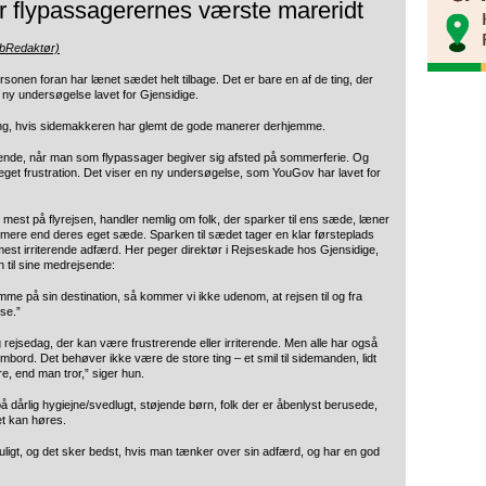
r flypassagerernes værste mareridt
ebRedaktør)
rsonen foran har lænet sædet helt tilbage. Det er bare en af de ting, der
n ny undersøgelse lavet for Gjensidige.
 lang, hvis sidemakkeren har glemt de gode manerer derhjemme.
rende, når man som flypassager begiver sig afsted på sommerferie. Og
meget frustration. Det viser en ny undersøgelse, som YouGov har lavet for
ne mest på flyrejsen, handler nemlig om folk, der sparker til ens sæde, læner
r mere end deres eget sæde. Sparken til sædet tager en klar førsteplads
mest irriterende adfærd. Her peger direktør i Rejseskade hos Gjensidige,
n til sine medrejsende:
me på sin destination, så kommer vi ikke udenom, at rejsen til og fra
else.”
ejsedag, der kan være frustrerende eller irriterende. Men alle har også
mbord. Det behøver ikke være de store ting – et smil til sidemanden, lidt
e, end man tror,” siger hun.
 dårlig hygiejne/svedlugt, støjende børn, folk der er åbenlyst berusede,
 det kan høres.
m muligt, og det sker bedst, hvis man tænker over sin adfærd, og har en god