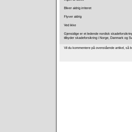
Bliver aldrig irriteret
Flyver aldrig
Ved ikke
Gjensidige er et ledende nordisk skadeforsikri
tilbyder skadeforsikring i Norge, Danmark og S
Vil du kommentere på ovenstående artikel, så