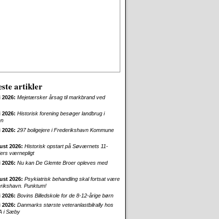
ste artikler
i 2026:
Mejetærsker årsag til markbrand ved
i 2026:
Historisk forening besøger landbrug i
en
i 2026:
297 boligejere i Frederikshavn Kommune
ust 2026:
Historisk opstart på Søværnets 11-
rs værnepligt
i 2026:
Nu kan De Glemte Broer opleves med
ust 2026:
Psykiatrisk behandling skal fortsat være
erikshavn. Punktum!
i 2026:
Bovins Billedskole for de 8-12-årige børn
i 2026:
Danmarks største veteranlastbilrally hos
 i Sæby