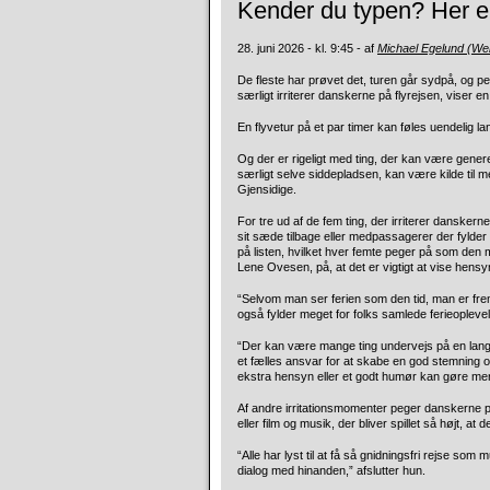
Kender du typen? Her e
28. juni 2026 - kl. 9:45 - af
Michael Egelund (W
De fleste har prøvet det, turen går sydpå, og pe
særligt irriterer danskerne på flyrejsen, viser e
En flyvetur på et par timer kan føles uendelig
Og der er rigeligt med ting, der kan være gene
særligt selve siddepladsen, kan være kilde til 
Gjensidige.
For tre ud af de fem ting, der irriterer dansker
sit sæde tilbage eller medpassagerer der fylde
på listen, hvilket hver femte peger på som den 
Lene Ovesen, på, at det er vigtigt at vise hensy
“Selvom man ser ferien som den tid, man er frem
også fylder meget for folks samlede ferieoplev
“Der kan være mange ting undervejs på en lang r
et fælles ansvar for at skabe en god stemning o
ekstra hensyn eller et godt humør kan gøre mer
Af andre irritationsmomenter peger danskerne på
eller film og musik, der bliver spillet så højt, at
“Alle har lyst til at få så gnidningsfri rejse so
dialog med hinanden,” afslutter hun.