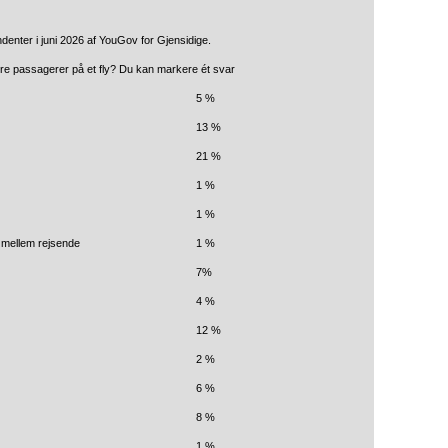
denter i juni 2026 af YouGov for Gjensidige.
andre passagerer på et fly? Du kan markere ét svar
5 %
13 %
21 %
1 %
1 %
 mellem rejsende
1 %
7%
4 %
12 %
2 %
6 %
8 %
1 %