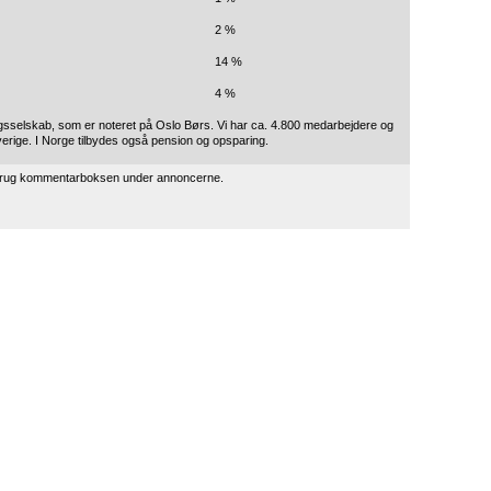
2 %
14 %
4 %
ngsselskab, som er noteret på Oslo Børs. Vi har ca. 4.800 medarbejdere og
verige. I Norge tilbydes også pension og opsparing.
 brug kommentarboksen under annoncerne.