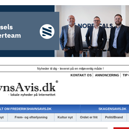
Nyheder til dig - leveret på en miljøvenlig måde !
KONTAKT OS
ANNONCERING
TIP
LT OM FREDERIKSHAVNSAVIS.DK
SKAGENSAVIS.DK
nyt
Frem- og efterlysning
Kultur nyt
Ordet er frit
Politi/Brand