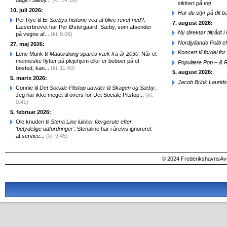
dage i Sæby...
(kl. 14:19)
sikkert på vej
10. juli 2026:
Har du styr på dit b
Per Rye til
Er Sæbys historie ved at blive revet ned?
:
7. august 2026:
Læserbrevet har Per Østergaard, Sæby, som afsender
Ny direktør tiltråd
på vegne af...
(kl. 8:06)
Nordjyllands Politi 
27. maj 2026:
Koncert til fordel f
Lene Munk til
Madordning spares væk fra år 2030
: Når et
menneske flytter på plejehjem eller er beboer på et
Populære Pop – & 
bosted, kan...
(kl. 11:49)
5. august 2026:
5. marts 2026:
Jacob Brink Laurids
Connie til
Det Sociale Pitstop udvider til Skagen og Sæby
:
Jeg har ikke meget til overs for Det Sociale Pitstop...
(kl.
0:41)
5. februar 2026:
Ole knuden til
Stena Line lukker færgerute efter
‘betydelige udfordringer’
: Stenaline har i årevis ignoreret
at service...
(kl. 9:45)
© 2024 FrederikshavnsAvis