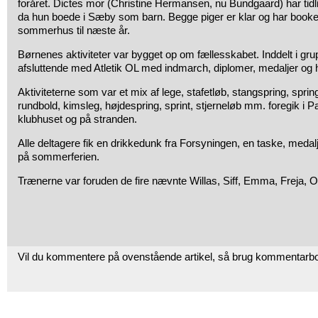
foråret. Dictes mor (Christine Hermansen, nu Bundgaard) har tidli
da hun boede i Sæby som barn. Begge piger er klar og har book
sommerhus til næste år.
Børnenes aktiviteter var bygget op om fællesskabet. Inddelt i gr
afsluttende med Atletik OL med indmarch, diplomer, medaljer og 
Aktiviteterne som var et mix af lege, stafetløb, stangspring, sprin
rundbold, kimsleg, højdespring, sprint, stjerneløb mm. foregik i Pa
klubhuset og på stranden.
Alle deltagere fik en drikkedunk fra Forsyningen, en taske, medal
på sommerferien.
Trænerne var foruden de fire nævnte Willas, Siff, Emma, Freja, Ol
Vil du kommentere på ovenstående artikel, så brug kommentarb