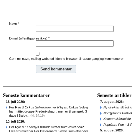
Navn
*
E-mail (offentliggøres ikke)
*
Gem mit navn, mail og websted i denne browser til næste gang jeg kommenterer.
Seneste kommentarer
Seneste artikler
16. juli 2026:
7. august 2026:
Per Rye til
Cirkus Solvej kommer til byen
: Cirkus Solvej
Ny direktør tiltråd
har måttet droppe Frederikshavn, men er til gengæld 3
Nordjyllands Politi 
dage i Sæby...
(kl. 14:19)
Koncert til fordel f
10. juli 2026:
Populære Pop – & 
Per Rye til
Er Sæbys historie ved at blive revet ned?
:
5. august 2026:
Læserbrevet har Per Østergaard, Sæby, som afsender