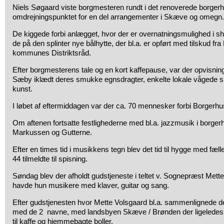
Niels Søgaard viste borgmesteren rundt i det renoverede borgerh
omdrejningspunktet for en del arrangementer i Skæve og omegn.
De kiggede forbi anlægget, hvor der er overnatningsmulighed i sh
de på den splinter nye bålhytte, der bl.a. er opført med tilskud fr
kommunes Distriktsråd.
Efter borgmesterens tale og en kort kaffepause, var der opvisnin
Sæby iklædt deres smukke egnsdragter, enkelte lokale vågede s
kunst.
I løbet af eftermiddagen var der ca. 70 mennesker forbi Borgerhus
Om aftenen fortsatte festlighederne med bl.a. jazzmusik i borgerh
Markussen og Gutterne.
Efter en times tid i musikkens tegn blev det tid til hygge med fælles
44 tilmeldte til spisning.
Søndag blev der afholdt gudstjeneste i teltet v. Sognepræst Mett
havde hun musikere med klaver, guitar og sang.
Efter gudstjenesten hvor Mette Volsgaard bl.a. sammenlignede d
med de 2 navne, med landsbyen Skæve / Brønden der ligeledes h
til kaffe og hjemmebagte boller.