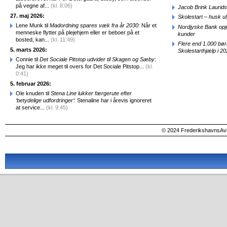
på vegne af...
(kl. 8:06)
Jacob Brink Laurids
27. maj 2026:
Skolestart – husk uly
Lene Munk til
Madordning spares væk fra år 2030
: Når et
Nordjyske Bank opjus
menneske flytter på plejehjem eller er beboer på et
kunder
bosted, kan...
(kl. 11:49)
Flere end 1.000 bø
5. marts 2026:
Skolestarthjælp i 2
Connie til
Det Sociale Pitstop udvider til Skagen og Sæby
:
Jeg har ikke meget til overs for Det Sociale Pitstop...
(kl.
0:41)
5. februar 2026:
Ole knuden til
Stena Line lukker færgerute efter
‘betydelige udfordringer’
: Stenaline har i årevis ignoreret
at service...
(kl. 9:45)
© 2024 FrederikshavnsAvis