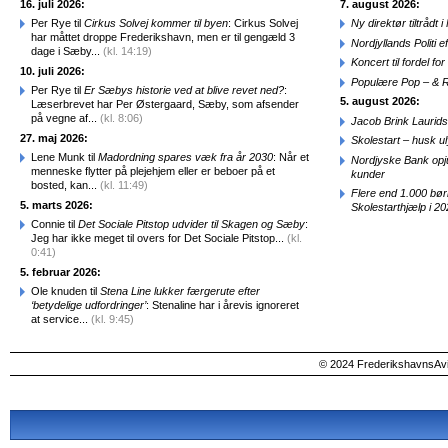
16. juli 2026:
7. august 2026:
Per Rye til
Cirkus Solvej kommer til byen
: Cirkus Solvej
Ny direktør tiltråd
har måttet droppe Frederikshavn, men er til gengæld 3
Nordjyllands Politi 
dage i Sæby...
(kl. 14:19)
Koncert til fordel f
10. juli 2026:
Populære Pop – & 
Per Rye til
Er Sæbys historie ved at blive revet ned?
:
5. august 2026:
Læserbrevet har Per Østergaard, Sæby, som afsender
på vegne af...
(kl. 8:06)
Jacob Brink Laurids
27. maj 2026:
Skolestart – husk uly
Lene Munk til
Madordning spares væk fra år 2030
: Når et
Nordjyske Bank opjus
menneske flytter på plejehjem eller er beboer på et
kunder
bosted, kan...
(kl. 11:49)
Flere end 1.000 bø
5. marts 2026:
Skolestarthjælp i 2
Connie til
Det Sociale Pitstop udvider til Skagen og Sæby
:
Jeg har ikke meget til overs for Det Sociale Pitstop...
(kl.
0:41)
5. februar 2026:
Ole knuden til
Stena Line lukker færgerute efter
‘betydelige udfordringer’
: Stenaline har i årevis ignoreret
at service...
(kl. 9:45)
© 2024 FrederikshavnsAvis