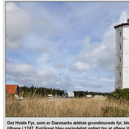
Det Hvide Fyr, som er Danmarks ældste grundmurede fyr, bl
tilbage i 1747. Fyrtårnet blev oprindeligt opført for at afløse V