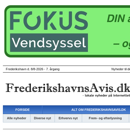
Frederikshavn d. 8/8-2026 - 7. årgang
Nyheder til d
FORSIDE
ALT OM FREDERIKSHAVNSAVIS.DK
Alle nyheder
Diverse nyt
Erhvervs nyt
Frem- og efterlysning