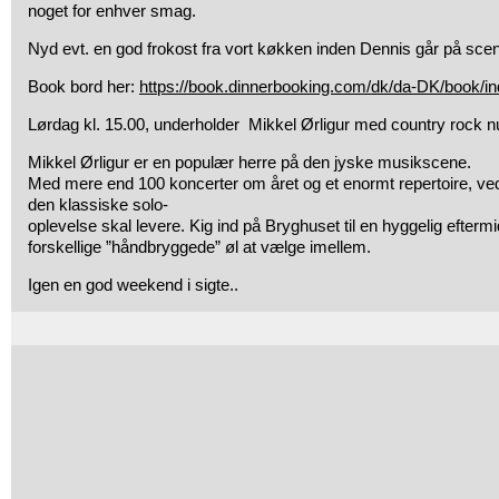
noget for enhver smag.
Nyd evt. en god frokost fra vort køkken inden Dennis går på sce
Book bord her:
https://book.dinnerbooking.com/dk/da-DK/book/i
Lørdag kl. 15.00, underholder Mikkel Ørligur med country rock 
Mikkel Ørligur er en populær herre på den jyske musikscene.
Med mere end 100 koncerter om året og et enormt repertoire, ve
den klassiske solo-
oplevelse skal levere. Kig ind på Bryghuset til en hyggelig eftermi
forskellige ”håndbryggede” øl at vælge imellem.
Igen en god weekend i sigte..