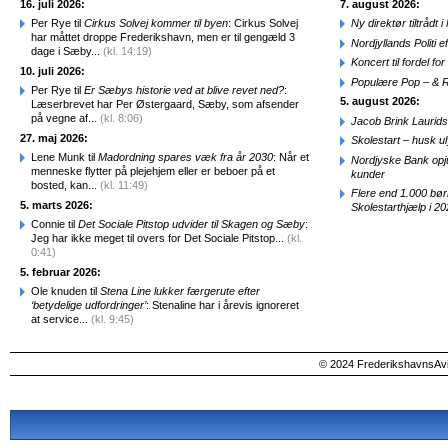
16. juli 2026:
7. august 2026:
Per Rye til
Cirkus Solvej kommer til byen
: Cirkus Solvej
Ny direktør tiltråd
har måttet droppe Frederikshavn, men er til gengæld 3
Nordjyllands Politi 
dage i Sæby...
(kl. 14:19)
Koncert til fordel f
10. juli 2026:
Populære Pop – & 
Per Rye til
Er Sæbys historie ved at blive revet ned?
:
5. august 2026:
Læserbrevet har Per Østergaard, Sæby, som afsender
på vegne af...
(kl. 8:06)
Jacob Brink Laurids
27. maj 2026:
Skolestart – husk uly
Lene Munk til
Madordning spares væk fra år 2030
: Når et
Nordjyske Bank opjus
menneske flytter på plejehjem eller er beboer på et
kunder
bosted, kan...
(kl. 11:49)
Flere end 1.000 bø
5. marts 2026:
Skolestarthjælp i 2
Connie til
Det Sociale Pitstop udvider til Skagen og Sæby
:
Jeg har ikke meget til overs for Det Sociale Pitstop...
(kl.
0:41)
5. februar 2026:
Ole knuden til
Stena Line lukker færgerute efter
‘betydelige udfordringer’
: Stenaline har i årevis ignoreret
at service...
(kl. 9:45)
© 2024 FrederikshavnsAvis