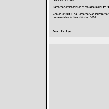
Samarbejdet finansieres af statslige midler fra ”
Center for Kultur- og Borgerservice indstiller fo
rammeaftalen for KulturKANten 2026.
Tekst: Per Rye