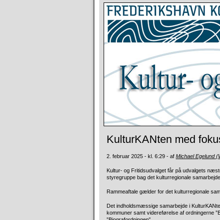
KulturKANten med fokus 
2. februar 2025 - kl. 6:29 - af
Michael Egelund 
Kultur- og Fritidsudvalget får på udvalgets næst
styregruppe bag det kulturregionale samarbejd
Rammeaftale gælder for det kulturregionale sam
Det indholdsmæssige samarbejde i KulturKANten v
kommuner samt videreførelse af ordningerne 
”Biografordningen”.