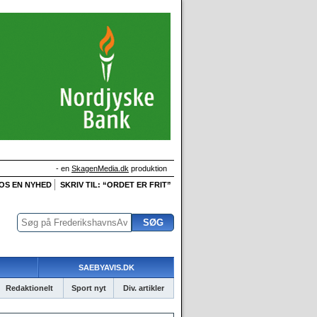
- en
SkagenMedia.dk
produktion
 OS EN NYHED
SKRIV TIL: “ORDET ER FRIT”
SAEBYAVIS.DK
Redaktionelt
Sport nyt
Div. artikler