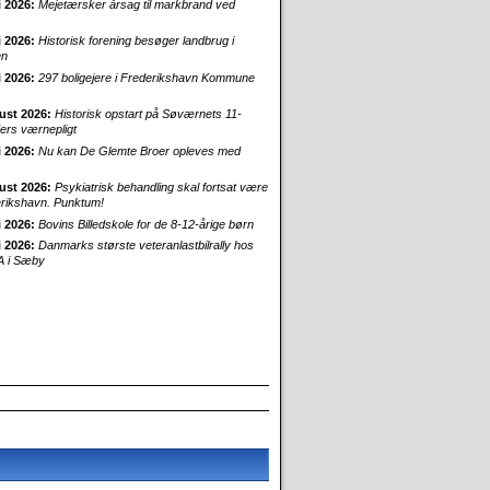
i 2026:
Mejetærsker årsag til markbrand ved
i 2026:
Historisk forening besøger landbrug i
en
i 2026:
297 boligejere i Frederikshavn Kommune
ust 2026:
Historisk opstart på Søværnets 11-
rs værnepligt
i 2026:
Nu kan De Glemte Broer opleves med
ust 2026:
Psykiatrisk behandling skal fortsat være
erikshavn. Punktum!
i 2026:
Bovins Billedskole for de 8-12-årige børn
i 2026:
Danmarks største veteranlastbilrally hos
 i Sæby