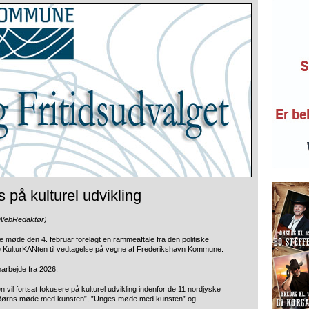
på kulturel udvikling
(WebRedaktør)
e møde den 4. februar forelagt en rammeaftale fra den politiske
e KulturKANten til vedtagelse på vegne af Frederikshavn Kommune.
arbejde fra 2026.
il fortsat fokusere på kulturel udvikling indenfor de 11 nordjyske
”Børns møde med kunsten”, ”Unges møde med kunsten” og