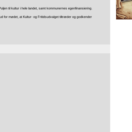
Puljen til kultur i hele landet, samt kommunernes egenfinansiering.
rud for mødet, at Kultur- og Fritidsudvalget tiltræder og godkender