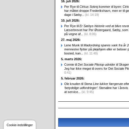
16. juli 2026:
Per Rye til
Cirkus Solvej kommer til byen
: Cirk
har måttet droppe Frederikshavn, men er til g
dage i Sæby...
(kl. 14:19)
10. juli 2026:
Per Rye til
Er Sæbys historie ved at blive reve
Læserbrevet har Per Østergaard, Sæby, som
på vegne af...
(kl. 8:06)
27. maj 2026:
Lene Munk til
Madordning spares væk fra år 
menneske flytter på plejehjem eller er beboer p
bosted, kan...
(kl. 11:49)
5. marts 2026:
Connie til
Det Sociale Pitstop udvider til Skag
Jeg har ikke meget til overs for Det Sociale Pit
0:41)
5. februar 2026:
Ole knuden til
Stena Line lukker færgerute efte
‘betydelige udfordringer’
: Stenaline har i årevis
at service...
(kl. 9:45)
Cookie-indstillinger