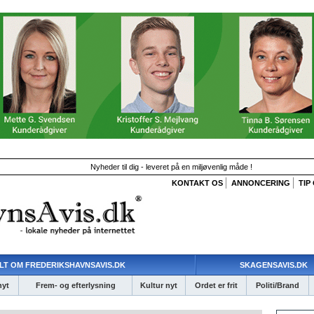
Nyheder til dig - leveret på en miljøvenlig måde !
KONTAKT OS
ANNONCERING
TIP
LT OM FREDERIKSHAVNSAVIS.DK
SKAGENSAVIS.DK
nyt
Frem- og efterlysning
Kultur nyt
Ordet er frit
Politi/Brand