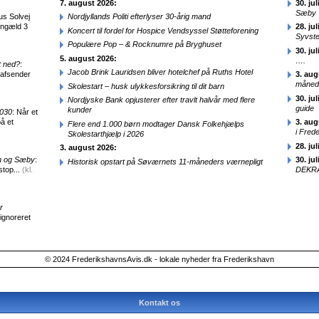
7. august 2026:
30. jul
Sæby
us Solvej
Nordjyllands Politi efterlyser 30-årig mand
engæld 3
28. jul
Koncert til fordel for Hospice Vendsyssel Støtteforening
Syvst
Populære Pop – & Rocknumre på Bryghuset
30. jul
5. august 2026:
….
t ned?
:
Jacob Brink Lauridsen bliver hotelchef på Ruths Hotel
 afsender
3. aug
månede
Skolestart – husk ulykkesforsikring til dit barn
30. jul
Nordjyske Bank opjusterer efter travlt halvår med flere
guide
kunder
2030
: Når et
å et
3. aug
Flere end 1.000 børn modtager Dansk Folkehjælps
i Fred
Skolestarthjælp i 2026
28. jul
3. august 2026:
en og Sæby
:
30. jul
Historisk opstart på Søværnets 11-måneders værnepligt
stop...
(kl.
DEKRA
r
 ignoreret
© 2024 FrederikshavnsAvis.dk - lokale nyheder fra Frederikshavn
Kontakt os