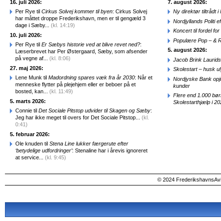
16. juli 2026:
7. august 2026:
Per Rye til
Cirkus Solvej kommer til byen
: Cirkus Solvej
Ny direktør tiltråd
har måttet droppe Frederikshavn, men er til gengæld 3
Nordjyllands Politi 
dage i Sæby...
(kl. 14:19)
Koncert til fordel f
10. juli 2026:
Populære Pop – & 
Per Rye til
Er Sæbys historie ved at blive revet ned?
:
5. august 2026:
Læserbrevet har Per Østergaard, Sæby, som afsender
på vegne af...
(kl. 8:06)
Jacob Brink Laurids
27. maj 2026:
Skolestart – husk uly
Lene Munk til
Madordning spares væk fra år 2030
: Når et
Nordjyske Bank opjus
menneske flytter på plejehjem eller er beboer på et
kunder
bosted, kan...
(kl. 11:49)
Flere end 1.000 bø
5. marts 2026:
Skolestarthjælp i 2
Connie til
Det Sociale Pitstop udvider til Skagen og Sæby
:
Jeg har ikke meget til overs for Det Sociale Pitstop...
(kl.
0:41)
5. februar 2026:
Ole knuden til
Stena Line lukker færgerute efter
‘betydelige udfordringer’
: Stenaline har i årevis ignoreret
at service...
(kl. 9:45)
© 2024 FrederikshavnsAvis