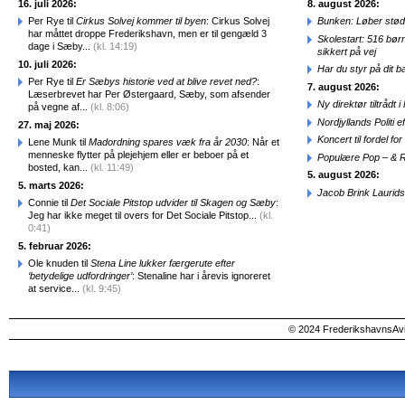
16. juli 2026:
8. august 2026:
Per Rye til
Cirkus Solvej kommer til byen
: Cirkus Solvej
Bunken: Løber stød
har måttet droppe Frederikshavn, men er til gengæld 3
Skolestart: 516 bør
dage i Sæby...
(kl. 14:19)
sikkert på vej
10. juli 2026:
Har du styr på dit b
Per Rye til
Er Sæbys historie ved at blive revet ned?
:
7. august 2026:
Læserbrevet har Per Østergaard, Sæby, som afsender
Ny direktør tiltråd
på vegne af...
(kl. 8:06)
Nordjyllands Politi 
27. maj 2026:
Koncert til fordel f
Lene Munk til
Madordning spares væk fra år 2030
: Når et
menneske flytter på plejehjem eller er beboer på et
Populære Pop – & 
bosted, kan...
(kl. 11:49)
5. august 2026:
5. marts 2026:
Jacob Brink Laurids
Connie til
Det Sociale Pitstop udvider til Skagen og Sæby
:
Jeg har ikke meget til overs for Det Sociale Pitstop...
(kl.
0:41)
5. februar 2026:
Ole knuden til
Stena Line lukker færgerute efter
‘betydelige udfordringer’
: Stenaline har i årevis ignoreret
at service...
(kl. 9:45)
© 2024 FrederikshavnsAvis