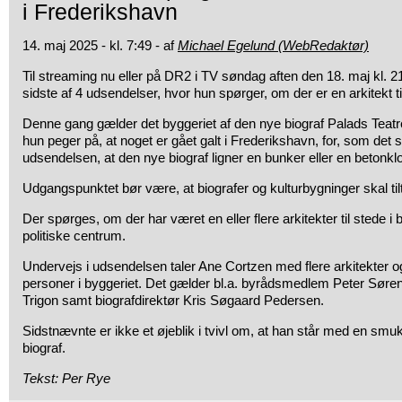
i Frederikshavn
14. maj 2025 - kl. 7:49 - af
Michael Egelund (WebRedaktør)
Til streaming nu eller på DR2 i TV søndag aften den 18. maj kl. 2
sidste af 4 udsendelser, hvor hun spørger, om der er en arkitekt t
Denne gang gælder det byggeriet af den nye biograf Palads Teatre
hun peger på, at noget er gået galt i Frederikshavn, for, som det s
udsendelsen, at den nye biograf ligner en bunker eller en betonkl
Udgangspunktet bør være, at biografer og kulturbygninger skal ti
Der spørges, om der har været en eller flere arkitekter til stede i 
politiske centrum.
Undervejs i udsendelsen taler Ane Cortzen med flere arkitekter o
personer i byggeriet. Det gælder bl.a. byrådsmedlem Peter Søren
Trigon samt biografdirektør Kris Søgaard Pedersen.
Sidstnævnte er ikke et øjeblik i tvivl om, at han står med en smu
biograf.
Tekst: Per Rye