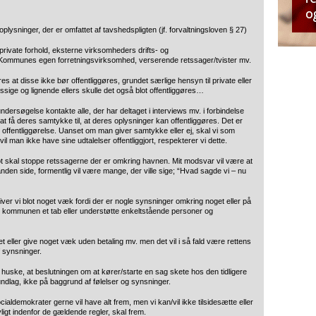
ysninger, der er omfattet af tavshedspligten (jf. forvaltningsloven § 27)
rivate forhold, eksterne virksomheders drifts- og
 Kommunes egen forretningsvirksomhed, verserende retssager/tvister mv.
 at disse ikke bør offentliggøres, grundet særlige hensyn til private eller
sige og lignende ellers skulle det også blot offentliggøres…
dersøgelse kontakte alle, der har deltaget i interviews mv. i forbindelse
 få deres samtykke til, at deres oplysninger kan offentliggøres. Det er
n offentliggørelse. Uanset om man giver samtykke eller ej, skal vi som
 man ikke have sine udtalelser offentliggjort, respekterer vi dette.
t skal stoppe retssagerne der er omkring havnen. Mit modsvar vil være at
 anden side, formentlig vil være mange, der ville sige; “Hvad sagde vi – nu
ver vi blot noget væk fordi der er nogle synsninger omkring noget eller på
e kommunen et tab eller understøtte enkeltstående personer og
oget eller give noget væk uden betaling mv. men det vil i så fald være rettens
af synsninger.
at huske, at beslutningen om at kører/starte en sag skete hos den tidligere
undlag, ikke på baggrund af følelser og synsninger.
ocialdemokrater gerne vil have alt frem,
men
vi kan/vil ikke tilsidesætte eller
ligt indenfor de gældende regler, skal frem.