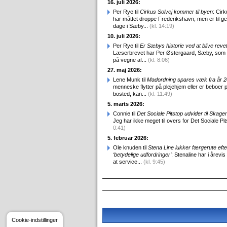
16. juli 2026:
Per Rye til
Cirkus Solvej kommer til byen
: Cirk
har måttet droppe Frederikshavn, men er til g
dage i Sæby...
(kl. 14:19)
10. juli 2026:
Per Rye til
Er Sæbys historie ved at blive reve
Læserbrevet har Per Østergaard, Sæby, som
på vegne af...
(kl. 8:06)
27. maj 2026:
Lene Munk til
Madordning spares væk fra år 
menneske flytter på plejehjem eller er beboer p
bosted, kan...
(kl. 11:49)
5. marts 2026:
Connie til
Det Sociale Pitstop udvider til Skag
Jeg har ikke meget til overs for Det Sociale Pit
0:41)
5. februar 2026:
Ole knuden til
Stena Line lukker færgerute efte
‘betydelige udfordringer’
: Stenaline har i årevis
at service...
(kl. 9:45)
Cookie-indstillinger