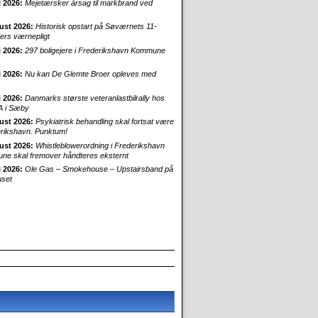
i 2026:
Mejetærsker årsag til markbrand ved
ust 2026:
Historisk opstart på Søværnets 11-
rs værnepligt
i 2026:
297 boligejere i Frederikshavn Kommune
i 2026:
Nu kan De Glemte Broer opleves med
i 2026:
Danmarks største veteranlastbilrally hos
 i Sæby
ust 2026:
Psykiatrisk behandling skal fortsat være
erikshavn. Punktum!
ust 2026:
Whistleblowerordning i Frederikshavn
e skal fremover håndteres eksternt
i 2026:
Ole Gas – Smokehouse – Upstairsband på
uset