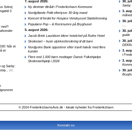
7. august 2026:
30. jul
Sæby
us Solvej
Ny direktør tiltrådt i Frederikshavn Kommune
engæld 3
3. aug
Nordjyllands Politi efterlyser 30-årig mand
månede
Koncert til fordel for Hospice Vendsyssel Støtteforening
30. jul
Populære Pop – & Rocknumre på Bryghuset
….
t ned?
:
5. august 2026:
 afsender
30. jul
guide
Jacob Brink Lauridsen bliver hotelchef på Ruths Hotel
30. jul
Skolestart – husk ulykkesforsikring til dit barn
DEKRA
2030
: Når et
Nordjyske Bank opjusterer efter travlt halvår med flere
å et
3. aug
kunder
i Fred
Flere end 1.000 børn modtager Dansk Folkehjælps
3. aug
Skolestarthjælp i 2026
Kommun
en og Sæby
:
stop...
(kl.
30. jul
Brygh
r
 ignoreret
© 2024 FrederikshavnsAvis.dk - lokale nyheder fra Frederikshavn
Kontakt os