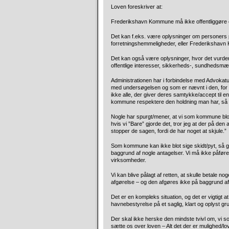
Loven foreskriver at:
Frederikshavn Kommune må ikke offentliggøre opl
Det kan f.eks. være oplysninger om personers p
forretningshemmeligheder, eller Frederikshavn
Det kan også være oplysninger, hvor det vurderes
offentlige interesser, sikkerheds-, sundhedsmæs
Administrationen har i forbindelse med Advokatun
med undersøgelsen og som er nævnt i den, for at
ikke alle, der giver deres samtykke/accept til e
kommune respektere den holdning man har, så vil
Nogle har spurgt/mener, at vi som kommune blo
hvis vi ”Bare” gjorde det, tror jeg at der på den
stopper de sagen, fordi de har noget at skjule.”
Som kommune kan ikke blot sige skidt/pyt, så gi
baggrund af nogle antagelser. Vi må ikke påfør
virksomheder.
Vi kan blive pålagt af retten, at skulle betale n
afgørelse – og den afgøres ikke på baggrund 
Det er en kompleks situation, og det er vigtigt 
havnebestyrelse på et saglig, klart og oplyst gr
Der skal ikke herske den mindste tvivl om, vi s
sætte os over loven – Alt det der er mulighed/lov