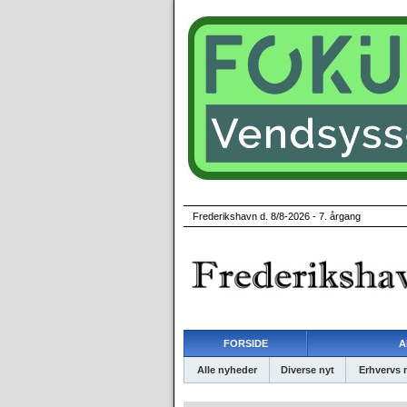
Frederikshavn d. 8/8-2026 - 7. årgang
FORSIDE
A
Alle nyheder
Diverse nyt
Erhvervs 