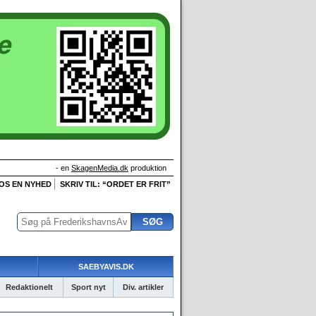
- en
SkagenMedia.dk
produktion
 OS EN NYHED
SKRIV TIL: “ORDET ER FRIT”
SAEBYAVIS.DK
Redaktionelt
Sport nyt
Div. artikler