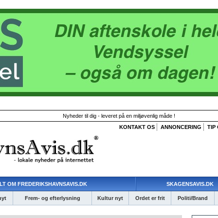
Nyheder til dig - leveret på en miljøvenlig måde !
KONTAKT OS
ANNONCERING
TIP
LT OM FREDERIKSHAVNSAVIS.DK
SKAGENSAVIS.DK
nyt
Frem- og efterlysning
Kultur nyt
Ordet er frit
Politi/Brand