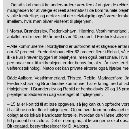
– Og så skal man ikke undervurdere værdien af at give de ældre
muligheden for at vælge et reelt alternativ til de kommunale pl
vi alle forskellige, og derfor skal der selvfølgelig også være forske
imellem, hvis man bliver visiteret til plejehjem.
I Morsø, Brønderslev, Frederikshavn, Hjørring, Vesthimmerland,
antallet ældre over 80 år med over 40 procent. I Frederikshavn s
– Alle kommunerne i Nordjylland er udfordret af et stigende antal 
om 37 procent i Frederikshavn eller 62 procent flere i Rebild, så
ikke kun kræver byggeri af plejehjem, men også personale. Hvis v
personale nok til ældreplejen, er der behov for, at vi får investeret 
velfærdsteknologi. Netop det kan private aktører også hjælpe med
Både Aalborg, Vesthimmerland, Thisted, Rebild, Mariagerfjord, 
Frederikshavn og Brønderslev kommuner har erfaring med at lade
friplejehjem. I Brønderslev og Rebild er henholdsvis 20 og 15 pro
plejehjemspladserne i dag varetaget af friplejehjem.
– 15 år er kort tid til at løse opgaven, så jeg kan kun opfordre 
til at åbne op for flere friplejehjem. Og nu hvor kommunalvalget er
oplagt at de lokale kandidater fortælle, hvordan de vil løse udfor
50 procent flere ældre. Det er nemlig nu, at løsningerne skal søs
Birkegaard, bestyrelsesleder for DI Aalborg.