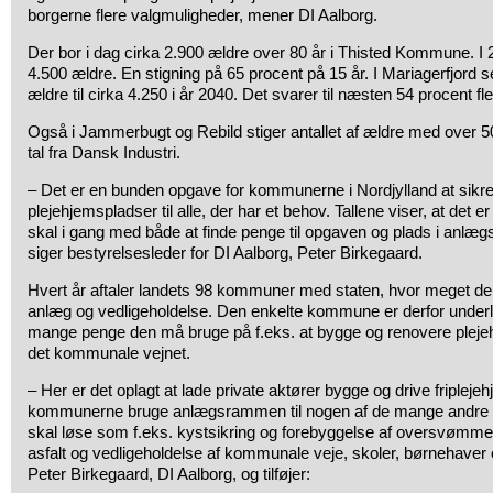
borgerne flere valgmuligheder, mener DI Aalborg.
Der bor i dag cirka 2.900 ældre over 80 år i Thisted Kommune. I 2040
4.500 ældre. En stigning på 65 procent på 15 år. I Mariagerfjord s
ældre til cirka 4.250 i år 2040. Det svarer til næsten 54 procent fl
Også i Jammerbugt og Rebild stiger antallet af ældre med over 5
tal fra Dansk Industri.
– Det er en bunden opgave for kommunerne i Nordjylland at sikre,
plejehjemspladser til alle, der har et behov. Tallene viser, at det e
skal i gang med både at finde penge til opgaven og plads i anlæ
siger bestyrelsesleder for DI Aalborg, Peter Birkegaard.
Hvert år aftaler landets 98 kommuner med staten, hvor meget de
anlæg og vedligeholdelse. Den enkelte kommune er derfor underl
mange penge den må bruge på f.eks. at bygge og renovere plejeh
det kommunale vejnet.
– Her er det oplagt at lade private aktører bygge og drive friple
kommunerne bruge anlægsrammen til nogen af de mange andre 
skal løse som f.eks. kystsikring og forebyggelse af oversvømmel
asfalt og vedligeholdelse af kommunale veje, skoler, børnehaver
Peter Birkegaard, DI Aalborg, og tilføjer: