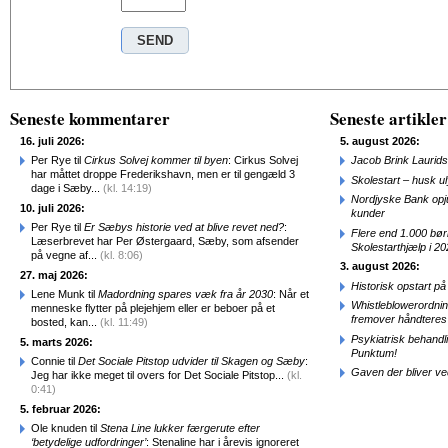
Seneste kommentarer
Seneste artikler
16. juli 2026:
5. august 2026:
Per Rye til
Cirkus Solvej kommer til byen
: Cirkus Solvej
Jacob Brink Laurids
har måttet droppe Frederikshavn, men er til gengæld 3
Skolestart – husk uly
dage i Sæby...
(kl. 14:19)
Nordjyske Bank opjus
10. juli 2026:
kunder
Per Rye til
Er Sæbys historie ved at blive revet ned?
:
Flere end 1.000 bø
Læserbrevet har Per Østergaard, Sæby, som afsender
Skolestarthjælp i 2
på vegne af...
(kl. 8:06)
3. august 2026:
27. maj 2026:
Historisk opstart 
Lene Munk til
Madordning spares væk fra år 2030
: Når et
Whistleblowerordni
menneske flytter på plejehjem eller er beboer på et
fremover håndteres
bosted, kan...
(kl. 11:49)
Psykiatrisk behandl
5. marts 2026:
Punktum!
Connie til
Det Sociale Pitstop udvider til Skagen og Sæby
:
Gaven der bliver ve
Jeg har ikke meget til overs for Det Sociale Pitstop...
(kl.
0:41)
5. februar 2026:
Ole knuden til
Stena Line lukker færgerute efter
‘betydelige udfordringer’
: Stenaline har i årevis ignoreret