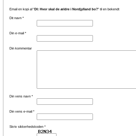
Email en kopi af
'DI: Hvor skal de ældre i Nordjylland bo?'
til en bekendt
Dit navn
*
Din e-mail
*
Din kommentar
Din vens navn
*
Din vens e-mail
*
Skriv sikkerhedskoden
*