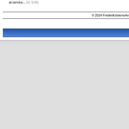
at service...
(kl. 9:45)
© 2024 FrederikshavnsAvis