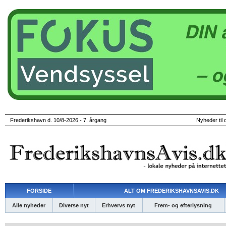
Frederikshavn d. 10/8-2026 - 7. årgang
Nyheder til 
FORSIDE
ALT OM FREDERIKSHAVNSAVIS.DK
Alle nyheder
Diverse nyt
Erhvervs nyt
Frem- og efterlysning