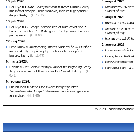
16. juli 2026:
9. august 2026:
Per Rye til
Cirkus Solvej kommer til byen
: Cirkus Solvej
Skolestart: 516 bør
har måttet droppe Frederikshavn, men er til gengæld 3
sikkert på vej
dage i Sæby...
(kl. 14:19)
8. august 2026:
10. juli 2026:
Bunken: Løber stød
Per Rye til
Er Sæbys historie ved at blive revet ned?
:
Skolestart: 516 bør
Læserbrevet har Per Østergaard, Sæby, som afsender
sikkert på vej
på vegne af...
(kl. 8:06)
Har du styr på dit b
27. maj 2026:
7. august 2026:
Lene Munk til
Madordning spares væk fra år 2030
: Når et
Ny direktør tiltråd
menneske flytter på plejehjem eller er beboer på et
bosted, kan...
(kl. 11:49)
Nordjyllands Politi 
5. marts 2026:
Koncert til fordel f
Connie til
Det Sociale Pitstop udvider til Skagen og Sæby
:
Populære Pop – & 
Jeg har ikke meget til overs for Det Sociale Pitstop...
(kl.
0:41)
5. februar 2026:
Ole knuden til
Stena Line lukker færgerute efter
‘betydelige udfordringer’
: Stenaline har i årevis ignoreret
at service...
(kl. 9:45)
© 2024 FrederikshavnsAvis