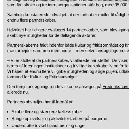
som fire skoler og tre idrætsorganisationer står bag, med 35.000 
Samtidig konstaterede udvalget, at der fortsat er midler til rådighed
endnu flere partnerskaber.
Udvalget har tidligere evalueret 14 partnerskaber, som blev igangs
skabt nye muligheder for de deltagende aktører.
Partnerskaberne faldt indenfor både kultur og fritidsområdet og 
man arbejder sammen med andre – men selve ansøgningsprocess
– Vi er stolte af de partnerskaber, vi allerede har støttet. De vis
tværs af foreninger, institutioner og frivillige kan skabe liv og f
Vi håber, at endnu flere vil gribe muligheden og søge puljen, udtal
formand for Kultur- og Fritidsudvalget.
Den tredje ansøgningsrunde vil kunne ansøges på
Frederiksha
allerede nu.
Partnerskabspuljen har til formål at:
Skabe flere og stærkere fællesskaber
Bringe oplevelser og aktiviteter tættere på borgerne
Understøtte trivsel blandt børn og unge