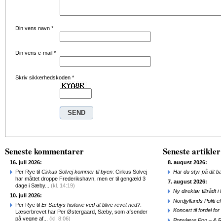
Din vens navn
*
Din vens e-mail
*
Skriv sikkerhedskoden
*
Seneste kommentarer
Seneste artikler
16. juli 2026:
8. august 2026:
Per Rye til
Cirkus Solvej kommer til byen
: Cirkus Solvej
Har du styr på dit b
har måttet droppe Frederikshavn, men er til gengæld 3
7. august 2026:
dage i Sæby...
(kl. 14:19)
Ny direktør tiltråd
10. juli 2026:
Nordjyllands Politi 
Per Rye til
Er Sæbys historie ved at blive revet ned?
:
Koncert til fordel f
Læserbrevet har Per Østergaard, Sæby, som afsender
på vegne af...
(kl. 8:06)
Populære Pop – & 