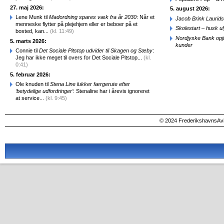
27. maj 2026:
5. august 2026:
Lene Munk til
Madordning spares væk fra år 2030
: Når et
Jacob Brink Laurids
menneske flytter på plejehjem eller er beboer på et
Skolestart – husk uly
bosted, kan...
(kl. 11:49)
Nordjyske Bank opjus
5. marts 2026:
kunder
Connie til
Det Sociale Pitstop udvider til Skagen og Sæby
:
Jeg har ikke meget til overs for Det Sociale Pitstop...
(kl.
0:41)
5. februar 2026:
Ole knuden til
Stena Line lukker færgerute efter
‘betydelige udfordringer’
: Stenaline har i årevis ignoreret
at service...
(kl. 9:45)
© 2024 FrederikshavnsAvis