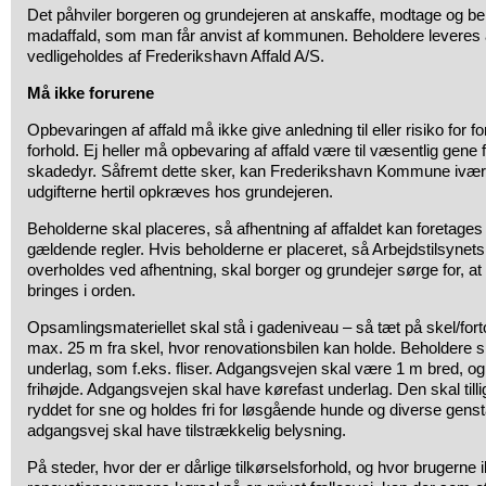
Det påhviler borgeren og grundejeren at anskaffe, modtage og ben
madaffald, som man får anvist af kommunen. Beholdere leveres af
vedligeholdes af Frederikshavn Affald A/S.
Må ikke forurene
Opbevaringen af affald må ikke give anledning til eller risiko for f
forhold. Ej heller må opbevaring af affald være til væsentlig gene f
skadedyr. Såfremt dette sker, kan Frederikshavn Kommune ivær
udgifterne hertil opkræves hos grundejeren.
Beholderne skal placeres, så afhentning af affaldet kan foretages 
gældende regler. Hvis beholderne er placeret, så Arbejdstilsynets
overholdes ved afhentning, skal borger og grundejer sørge for, a
bringes i orden.
Opsamlingsmateriellet skal stå i gadeniveau – så tæt på skel/for
max. 25 m fra skel, hvor renovationsbilen kan holde. Beholdere s
underlag, som f.eks. fliser. Adgangsvejen skal være 1 m bred, og
frihøjde. Adgangsvejen skal have kørefast underlag. Den skal till
ryddet for sne og holdes fri for løsgående hunde og diverse gens
adgangsvej skal have tilstrækkelig belysning.
På steder, hvor der er dårlige tilkørselsforhold, og hvor brugerne