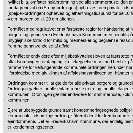
hvilket bl.a. omfatter helårstømning ved alle sommerhuse, den pr
for dagrenovation (Sæby-ordningen) ophæves, den private indsam
(spejder-ordningen) ophæves og afhentningstidspunkt for de 10 fr
4 om morgen og kl. 20 om aftenen.
Formålet med regulativet er at fastsætte regler for håndtering af h
borgere og grundejere i Frederikshavn Kommune med henblik på 
uhygiejniske forhold for miljø og mennesker og begrænse resso
fremme genanvendelse af affald.
Formålet er endvidere efter miljøbeskyttelsesloven at fastsætte
affaldsordningers omfang og tilrettelæggelse m.v. med henblik på
rammerne for velfungerende kommunale ordninger, herunder norm
i forbindelse med afviklingen af affaldsindsamlingen og -håndteri
Ordningen kommer til at gælde for alle private borgere og grund
Ordningen gælder for alle enfamiliehuse m.m. og for alle etage
kommunen. Ordningen gælder endvidere for sommerhuse, kolon
kommunen.
Ejere af ubebyggede grunde samt kondemneringsegnede boliger er
kommunale indsamlingsordning, såfremt der ikke fremkommer m
ejendommene. Det er Frederikshavn Kommune, der endelig best
er kondemneringsegnet.