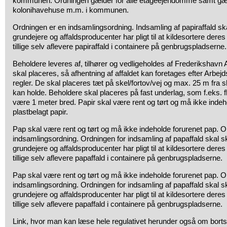
kommunen. Ordningen gælder for alle etageejendomme samt gæ
kolonihavehuse m.m. i kommunen.
Ordningen er en indsamlingsordning. Indsamling af papiraffald ska
grundejere og affaldsproducenter har pligt til at kildesortere dere
tillige selv aflevere papiraffald i containere på genbrugspladserne.
Beholdere leveres af, tilhører og vedligeholdes af Frederikshavn 
skal placeres, så afhentning af affaldet kan foretages efter Arbej
regler. De skal placeres tæt på skel/fortov/vej og max. 25 m fra s
kan holde. Beholdere skal placeres på fast underlag, som f.eks. f
være 1 meter bred. Papir skal være rent og tørt og må ikke indeho
plastbelagt papir.
Pap skal være rent og tørt og må ikke indeholde forurenet pap. O
indsamlingsordning. Ordningen for indsamling af papaffald skal s
grundejere og affaldsproducenter har pligt til at kildesortere dere
tillige selv aflevere papaffald i containere på genbrugspladserne.
Pap skal være rent og tørt og må ikke indeholde forurenet pap. O
indsamlingsordning. Ordningen for indsamling af papaffald skal s
grundejere og affaldsproducenter har pligt til at kildesortere dere
tillige selv aflevere papaffald i containere på genbrugspladserne.
Link, hvor man kan læse hele regulativet herunder også om bortsk