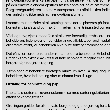
renovationsvognens kørsel på en privat fællesvej, kan der som et a
på den enkelte ejendom opstilles fælles container på et nærmere a
Borgeren/grundejeren skal selv transportere sit affald til den fælle
den anledning ikke nedslag i renovationsafgiften.
I sommerhusområder skal tømningsbeholderne placeres på fast 
kortest mulig afstand og max 5 m mellem afhentningssted og reno
Vådt og uhygiejnisk madaffald skal være forsvarligt emballeret in
beholderen. Indeholder en beholder andre affaldstyper end madaff
eller farligt affald, vil beholderen ikke blive tømt før forholdene er 
Det påhviler borgeren/grundejeren at rengøre beholdere. Er behol
Frederikshavn Affald A/S ret til at lade beholdere rengøre eller uds
borgeren/grundejeren regning.
Tømningen af beholdere foretages minimum hver 14. dag, dog u
beholdere, hvor indsamling sker minimum hver 4. uge.
Ordning for papiraffald og pap
Papiraffald sorteres i overensstemmelse med sorteringskriterierne
affaldsbekendtgørelsen.
Ordningen gælder for alle private borgere og grundejere og for al