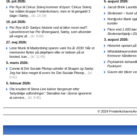
16. juli 2026:
5. august 2026:
Per Rye til
Cirkus Solvej kommer til byen
: Cirkus Solvej
Jacob Brink Laurids
har måttet droppe Frederikshavn, men er til gengæld 3
Skolestart – husk uly
dage i Sæby...
(kl. 14:19)
Nordjyske Bank opjus
10. juli 2026:
kunder
Per Rye til
Er Sæbys historie ved at blive revet ned?
:
Flere end 1.000 bø
Læserbrevet har Per Østergaard, Sæby, som afsender
Skolestarthjælp i 2
på vegne af...
(kl. 8:06)
3. august 2026:
27. maj 2026:
Historisk opstart 
Lene Munk til
Madordning spares væk fra år 2030
: Når et
Whistleblowerordni
menneske flytter på plejehjem eller er beboer på et
fremover håndteres
bosted, kan...
(kl. 11:49)
Psykiatrisk behandl
5. marts 2026:
Punktum!
Connie til
Det Sociale Pitstop udvider til Skagen og Sæby
:
Gaven der bliver ve
Jeg har ikke meget til overs for Det Sociale Pitstop...
(kl.
0:41)
5. februar 2026:
Ole knuden til
Stena Line lukker færgerute efter
‘betydelige udfordringer’
: Stenaline har i årevis ignoreret
at service...
(kl. 9:45)
© 2024 FrederikshavnsAvis