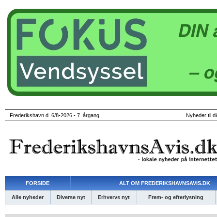
Frederikshavn d. 6/8-2026 - 7. årgang
Nyheder til d
FORSIDE
ALT OM FREDERIKSHAVNSAVIS.DK
Alle nyheder
Diverse nyt
Erhvervs nyt
Frem- og efterlysning