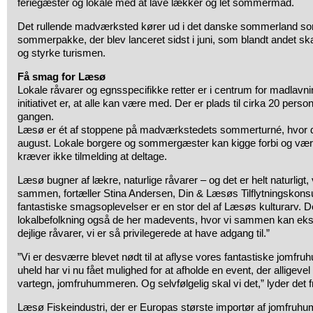
feriegæster og lokale med at lave lækker og let sommermad.
Det rullende madværksted kører ud i det danske sommerland som
sommerpakke, der blev lanceret sidst i juni, som blandt andet skal
og styrke turismen.
Få smag for Læsø
Lokale råvarer og egnsspecifikke retter er i centrum for madlavni
initiativet er, at alle kan være med. Der er plads til cirka 20 pers
gangen.
Læsø er ét af stoppene på madværkstedets sommerturné, hvor de
august. Lokale borgere og sommergæster kan kigge forbi og være
kræver ikke tilmelding at deltage.
Læsø bugner af lækre, naturlige råvarer – og det er helt naturligt
sammen, fortæller Stina Andersen, Din & Læsøs Tilflytningskonsu
fantastiske smagsoplevelser er en stor del af Læsøs kulturarv. D
lokalbefolkning også de her madevents, hvor vi sammen kan eks
dejlige råvarer, vi er så privilegerede at have adgang til.”
”Vi er desværre blevet nødt til at aflyse vores fantastiske jomfruh
uheld har vi nu fået mulighed for at afholde en event, der alligevel
vartegn, jomfruhummeren. Og selvfølgelig skal vi det,” lyder det 
Læsø Fiskeindustri, der er Europas største importør af jomfruh