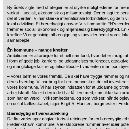
Byrådets sigte med strategien er at styrke mulighederne for men
vækst – socialt, økonomisk og miljømæssigt. Der er lagt tre pers
del af verden: Vi har stærke internationale forbindelser, og dem vil
lokal udvikling. Et bæredygtigt ansvar: Vi vil omsætte FN’s verden
fremmer social, økonomisk og miljømæssig bæredygtighed. É
kræfter: Vi er gensidigt afhængige, og vi udvikler bedst vores 
samarbejde.
Èn kommune – mange kræfter
Ambitionen er at arbejde for et helt samfund, hvor det er muligt a
i form af gode job, karriere- og uddannelsesmuligheder, attraktive b
og mangfoldige kultur- og fritidstilbud – hvad enten man bor i byen
– Vores børn er vores fremtid. De skal have trygge rammer og 
deres hverdag. Vi har brug for flere mennesker, der vil investere s
vores kommune. Vi har styrket indsatsen for at uddanne og tiltræk
arbejdskraft. Nu er tiden inde til at få flere med, som ikke kan a
som har en værdi i virksomhederne, og som vokser, når de opleve
en del af fællesskabet, siger Birgit S. Hansen, borgmester i Fr
Bæredygtig erhvervsudvikling
De fire vækstspor angiver fortsat retningen for en bæredygtig erh
Frederikshavn kommune. Vækstsporene rummer hver især potent