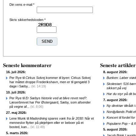
Din vens e-mail
*
Skriv sikkerhedskoden
*
Seneste kommentarer
Seneste artikler
16. juli 2026:
8. august 2026:
Per Rye til
Cirkus Solvej kommer til byen
: Cirkus Solvej
Bunken: Løber stød
har måttet droppe Frederikshavn, men er til gengæld 3
Skolestart: 516 bør
dage i Sæby...
(kl. 14:19)
sikkert på vej
10. juli 2026:
Har du styr på dit b
Per Rye til
Er Sæbys historie ved at blive revet ned?
:
7. august 2026:
Læserbrevet har Per Østergaard, Sæby, som afsender
Ny direktør tiltråd
på vegne af...
(kl. 8:06)
Nordjyllands Politi 
27. maj 2026:
Koncert til fordel f
Lene Munk til
Madordning spares væk fra år 2030
: Når et
menneske flytter på plejehjem eller er beboer på et
Populære Pop – & 
bosted, kan...
(kl. 11:49)
5. august 2026:
5. marts 2026:
Jacob Brink Laurids