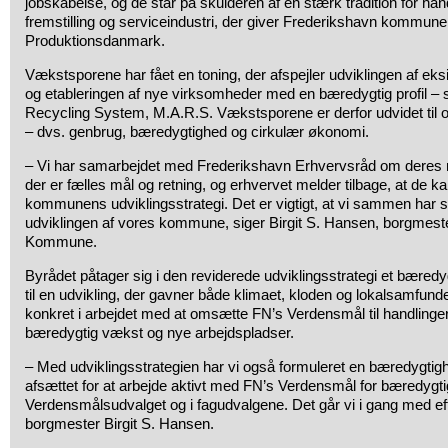
jobskabelse, og de står på skulderen af en stærk tradition for hån
fremstilling og serviceindustri, der giver Frederikshavn kommune 
Produktionsdanmark.
Vækstsporene har fået en toning, der afspejler udviklingen af ek
og etableringen af nye virksomheder med en bæredygtig profil 
Recycling System, M.A.R.S. Vækstsporene er derfor udvidet til o
– dvs. genbrug, bæredygtighed og cirkulær økonomi.
– Vi har samarbejdet med Frederikshavn Erhvervsråd om deres nye
der er fælles mål og retning, og erhvervet melder tilbage, at de kan
kommunens udviklingsstrategi. Det er vigtigt, at vi sammen har s
udviklingen af vores kommune, siger Birgit S. Hansen, borgmest
Kommune.
Byrådet påtager sig i den reviderede udviklingsstrategi et bæredyg
til en udvikling, der gavner både klimaet, kloden og lokalsamfund
konkret i arbejdet med at omsætte FN’s Verdensmål til handlinger, 
bæredygtig vækst og nye arbejdspladser.
– Med udviklingsstrategien har vi også formuleret en bæredygtig
afsættet for at arbejde aktivt med FN’s Verdensmål for bæredygtig
Verdensmålsudvalget og i fagudvalgene. Det går vi i gang med ef
borgmester Birgit S. Hansen.