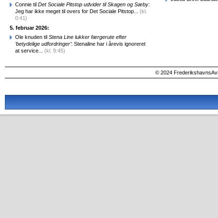
Connie til
Det Sociale Pitstop udvider til Skagen og Sæby
:
Jeg har ikke meget til overs for Det Sociale Pitstop...
(kl.
0:41)
5. februar 2026:
Ole knuden til
Stena Line lukker færgerute efter
‘betydelige udfordringer’
: Stenaline har i årevis ignoreret
at service...
(kl. 9:45)
© 2024 FrederikshavnsAvis