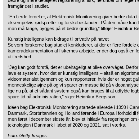
bedre og mere detaljeret registrering af fisk, herunder om regler
fremgår det i studiet.
“En fjerde fordel er, at Elektronisk Monitorering giver bedre data ti
eksempelvis rødspætte- og torskebestanden. På den måde kan k
man må fange, bygges på et bedre grundlag,” tilføjer Heidrikur B
Kunstig intelligens kan bidrage til privatliv på havet
Selvom forskerne bag studiet konkluderer, at der er flere fordele
kameradokumentation af fiskernes arbejde, er der dog også en for
utilfredshed.
“Jeg kan godt forstå, det er ubehageligt at blive overvåget. Derfo
lave et system, hvor det er kunstig intelligens – altså en algoritme
videomaterialet igennem og kun rapporterer, hvis der er noget galt
menneskelige øjne på og vi sparer en masse tid på videoanalyse.
lige nu på, at et sådant system også kan bruges til at udfylde log
spare tid på administration,” siger Heidrikur Bergsson.
Idéen bag Elektronisk Monitorering startede allerede i 1999 i Ca
Danmark, Storbritannien og Holland førende i Europa i forhold til
men først i december sidste år, blev et initiativ fra regeringen om 
teknologien i Danmark i løbet af 2020 og 2021, sat i værks.
Foto: Getty Images