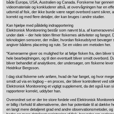
både Europa, USA, Australien og Canada. Forskerne har gennems
videomateriale og konkluderer altså, at overvågningen har en effek
udsmid af fisk, der ikke burde være røget overbord samt sikrer, at f
korrekt og med flere detaljer, der kan bruges i andre studier.
Kan hjælpe med pålidelig indrapportering
Elektronisk Monitorering består som nævnt bl.a. af kameraoverv
under dæk – der hele tiden filmer fiskernes aktiviteter og fangst.
teknologien sensorer, der måler, hvordan fiskeudstyret bevæger 
angiver bådens placering og rute. Se en video om metoden her.
“Kameraerne giver os mulighed for at følge fisken fra, den blive
hele bearbejdningen, og til den eventuelt bliver smidt overbord. 
bliver behandlet af analytikere, der undersøger, om fiskerne lever 
Heidrikur Bergsson.
I dag skal fiskerne selv anføre, hvad de har fanget, og hvor meget
smidt ud via en logbog – en proces, der bliver kontrolleret ved sti
Elektronisk Monitorering et vigtigt supplement, da det også kan si
rapporterer korrekt, uddyber han.
Overordnet set er der tre store fordele ved Elektronisk Monitoreri
er billig i forhold til alternativerne, den har potentiale til at dække
en langt mere detaljeret grad end andre observationsmetoder, og 