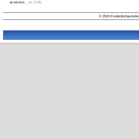
at service...
(kl. 9:45)
© 2024 FrederikshavnsAvis