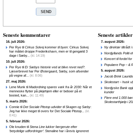
Seneste kommentarer
Seneste artikler
16. juli 2026:
7. august 2026:
Per Rye til
Cirkus Solvej kommer til byen
: Cirkus Solvej
Ny direktør tiltråd
har måttet droppe Frederikshavn, men er til gengæld 3
Nordjyllands Politi 
dage i Sæby...
(kl. 14:19)
Koncert til fordel f
10. juli 2026:
Populære Pop – & 
Per Rye til
Er Sæbys historie ved at blive revet ned?
:
5. august 2026:
Læserbrevet har Per Østergaard, Sæby, som afsender
på vegne af...
(kl. 8:06)
Jacob Brink Laurids
27. maj 2026:
Skolestart – husk uly
Lene Munk til
Madordning spares væk fra år 2030
: Når et
Nordjyske Bank opjus
menneske flytter på plejehjem eller er beboer på et
kunder
bosted, kan...
(kl. 11:49)
Flere end 1.000 bø
5. marts 2026:
Skolestarthjælp i 2
Connie til
Det Sociale Pitstop udvider til Skagen og Sæby
:
Jeg har ikke meget til overs for Det Sociale Pitstop...
(kl.
0:41)
5. februar 2026:
Ole knuden til
Stena Line lukker færgerute efter
‘betydelige udfordringer’
: Stenaline har i årevis ignoreret