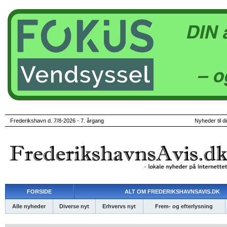
Frederikshavn d. 7/8-2026 - 7. årgang
Nyheder til d
FORSIDE
ALT OM FREDERIKSHAVNSAVIS.DK
Alle nyheder
Diverse nyt
Erhvervs nyt
Frem- og efterlysning