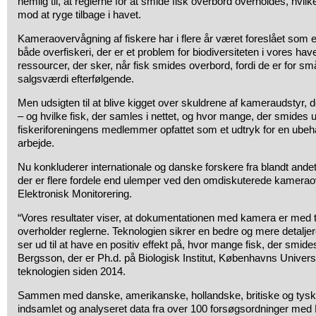
nemlig til, at reglerne for at smide fisk overbord overholdes, hvilke
mod at ryge tilbage i havet.
Kameraovervågning af fiskere har i flere år været foreslået som e
både overfiskeri, der er et problem for biodiversiteten i vores have
ressourcer, der sker, når fisk smides overbord, fordi de er for små
salgsværdi efterfølgende.
Men udsigten til at blive kigget over skuldrene af kameraudstyr,
– og hvilke fisk, der samles i nettet, og hvor mange, der smides ud
fiskeriforeningens medlemmer opfattet som et udtryk for en ubehage
arbejde.
Nu konkluderer internationale og danske forskere fra blandt andet
der er flere fordele end ulemper ved den omdiskuterede kamerao
Elektronisk Monitorering.
“Vores resultater viser, at dokumentationen med kamera er med til
overholder reglerne. Teknologien sikrer en bedre og mere detaljeret
ser ud til at have en positiv effekt på, hvor mange fisk, der smide
Bergsson, der er Ph.d. på Biologisk Institut, Københavns Univers
teknologien siden 2014.
Sammen med danske, amerikanske, hollandske, britiske og tyske
indsamlet og analyseret data fra over 100 forsøgsordninger med E