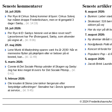
Seneste kommentarer
Seneste artikler
16. juli 2026:
8. august 2026:
Per Rye til
Cirkus Solvej kommer til byen
: Cirkus Solvej
Bunken: Løber stød
har måttet droppe Frederikshavn, men er til gengæld 3
Skolestart: 516 bør
dage i Sæby...
(kl. 14:19)
sikkert på vej
10. juli 2026:
Har du styr på dit b
Per Rye til
Er Sæbys historie ved at blive revet ned?
:
7. august 2026:
Læserbrevet har Per Østergaard, Sæby, som afsender
Ny direktør tiltråd
på vegne af...
(kl. 8:06)
Nordjyllands Politi 
27. maj 2026:
Koncert til fordel f
Lene Munk til
Madordning spares væk fra år 2030
: Når et
menneske flytter på plejehjem eller er beboer på et
Populære Pop – & 
bosted, kan...
(kl. 11:49)
5. august 2026:
5. marts 2026:
Jacob Brink Laurids
Connie til
Det Sociale Pitstop udvider til Skagen og Sæby
:
Jeg har ikke meget til overs for Det Sociale Pitstop...
(kl.
0:41)
5. februar 2026:
Ole knuden til
Stena Line lukker færgerute efter
‘betydelige udfordringer’
: Stenaline har i årevis ignoreret
at service...
(kl. 9:45)
© 2024 FrederikshavnsAvis