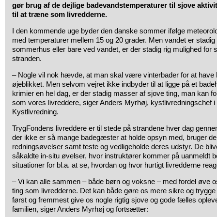
gør brug af de dejlige badevandstemperaturer til sjove aktivit
til at træne som livredderne.
I den kommende uge byder den danske sommer ifølge meteorolog
med temperaturer mellem 15 og 20 grader. Men vandet er stadig lu
sommerhus eller bare ved vandet, er der stadig rig mulighed for sj
stranden.
– Nogle vil nok hævde, at man skal være vinterbader for at have lyst
øjeblikket. Men selvom vejret ikke indbyder til at ligge på et ba
krimier en hel dag, er der stadig masser af sjove ting, man kan for
som vores livreddere, siger Anders Myrhøj, kystlivredningschef 
Kystlivredning.
TrygFondens livreddere er til stede på strandene hver dag gen
der ikke er så mange badegæster at holde opsyn med, bruger de 
redningsøvelser samt teste og vedligeholde deres udstyr. De bli
såkaldte in-situ øvelser, hvor instruktører kommer på uanmeldt b
situationer for bl.a. at se, hvordan og hvor hurtigt livredderne reag
– Vi kan alle sammen – både børn og voksne – med fordel øve o
ting som livredderne. Det kan både gøre os mere sikre og trygge 
først og fremmest give os nogle rigtig sjove og gode fælles op
familien, siger Anders Myrhøj og fortsætter: