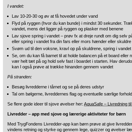
I vandet:
Lav 10-20-30 og øv at få hovedet under vand
Flyd på ryggen (hvor du kan bunde) i mindst 30 sekunder. Træ
vandet, mens det ligger på ryggen og plasker med benene
Lav sjove spring i vandet – prøv fx at dreje rundt om dig selv 
eller spring i vandet fra din fars eller mors hænder eller skuldre
Svøm ud til den voksne, kravl op på skuldrene, spring i vandet
Se, om du kan få barnet til at holde balancen på et board eller 
vær helt tæt på og hold selv fast i boardet i starten. Hav derud
kan I også prøve at trække hinanden gennem vandet
På stranden:
Besøg livredderne i tårnet og se på deres udstyr
Tal om bølgerne, livreddernes flag og eventuelle særlige forhol
Se flere gode ideer til sjove øvelser her:
AquaSafe – Livredning til 
Livredder – app med sjove og lærerige aktiviteter for børn
Med TrygFondens Livredder-app kan børn prøve at give livredde
vindens retning og styrke og gennem lege, quizzer og øvelser l