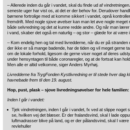
– Allerede inden du går i vandet, skal du finde ud af vindretningen
seneste uger har vist os, at det er der behov for. Derudover hand
børnene fortrolige med at komme sikkert i vandet, opnå kontrolle
fremdrift. Med nogle sjove øvelser kan man let øve nogle meget r
både selvredning og det at kunne redde andre. Og når man lærer a
i vand, skaber det også en naturlig – og stor – glæde for at være 
– Kom endelig hen og tal med livredderne, når du er på stranden 
der ikke er så mange badende, har de tiden og vil meget gerne 
om de lokale forhold, ligesom de gerne viser noget af deres udsty
under hensyntagen til både coronaregler, og at de fortsat kan ho
Men alle er altid velkomne, siger Anders Myrhøj.
Livredderne fra TrygFonden Kystlivredning er til stede hver dag k
havnebade frem til den 19. august.
Hop, pust, plask – sjove livredningsøvelser for hele familien:
Inden I går i vandet:
Tjek vindretningen, inden I går i vandet, fx ved at slippe noget 
se, hvilken vej det blæser. Er der fralandsvind, skal I lade opp
luftmadrasser blive på land, og er der pålandsvind, skal I 
revlehuller