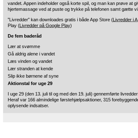
vandet. Appen indeholder også korte spil, og man kan prøve at g
hjertemassage ved at puste og trykke på telefonen samt gætte vi
”Livredder” kan downloades gratis i både App Store (
Livredder i 
Play (
Livredder på Google Play
)
De fem baderåd
Lær at svømme
Gå aldrig alene i vandet
Læs vinden og vandet
Lær stranden at kende
Slip ikke børnene af syne
Aktionstal for uge 29
I uge 29 (den 13. juli til og med den 19. juli) gennemførte livredder
Heraf var 166 almindelige førstehjælpsaktioner, 315 forebyggend
oplysende indsatser.