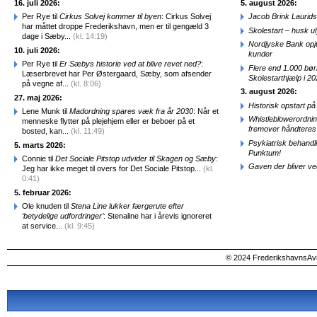
16. juli 2026:
5. august 2026:
Per Rye til
Cirkus Solvej kommer til byen
: Cirkus Solvej
Jacob Brink Laurids
har måttet droppe Frederikshavn, men er til gengæld 3
Skolestart – husk uly
dage i Sæby...
(kl. 14:19)
Nordjyske Bank opjus
10. juli 2026:
kunder
Per Rye til
Er Sæbys historie ved at blive revet ned?
:
Flere end 1.000 bø
Læserbrevet har Per Østergaard, Sæby, som afsender
Skolestarthjælp i 2
på vegne af...
(kl. 8:06)
3. august 2026:
27. maj 2026:
Historisk opstart 
Lene Munk til
Madordning spares væk fra år 2030
: Når et
Whistleblowerordni
menneske flytter på plejehjem eller er beboer på et
fremover håndteres
bosted, kan...
(kl. 11:49)
Psykiatrisk behandl
5. marts 2026:
Punktum!
Connie til
Det Sociale Pitstop udvider til Skagen og Sæby
:
Gaven der bliver ve
Jeg har ikke meget til overs for Det Sociale Pitstop...
(kl.
0:41)
5. februar 2026:
Ole knuden til
Stena Line lukker færgerute efter
‘betydelige udfordringer’
: Stenaline har i årevis ignoreret
at service...
(kl. 9:45)
© 2024 FrederikshavnsAvis