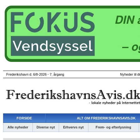
Frederikshavn d. 6/8-2026 - 7. årgang
Nyheder til d
FORSIDE
ALT OM FREDERIKSHAVNSAVIS.DK
Alle nyheder
Diverse nyt
Erhvervs nyt
Frem- og efterlysning