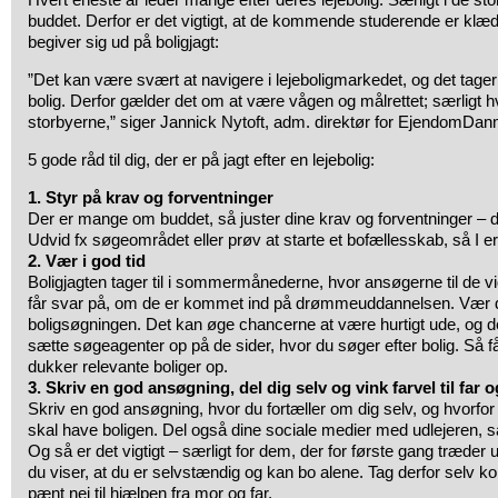
buddet. Derfor er det vigtigt, at de kommende studerende er klædt 
begiver sig ud på boligjagt:
”Det kan være svært at navigere i lejeboligmarkedet, og det tager t
bolig. Derfor gælder det om at være vågen og målrettet; særligt hvi
storbyerne,” siger Jannick Nytoft, adm. direktør for EjendomDan
5 gode råd til dig, der er på jagt efter en lejebolig:
1. Styr på krav og forventninger
Der er mange om buddet, så juster dine krav og forventninger – det
Udvid fx søgeområdet eller prøv at starte et bofællesskab, så I er
2. Vær i god tid
Boligjagten tager til i sommermånederne, hvor ansøgerne til de 
får svar på, om de er kommet ind på drømmeuddannelsen. Vær de
boligsøgningen. Det kan øge chancerne at være hurtigt ude, og der
sætte søgeagenter op på de sider, hvor du søger efter bolig. Så f
dukker relevante boliger op.
3. Skriv en god ansøgning, del dig selv og vink farvel til far 
Skriv en god ansøgning, hvor du fortæller om dig selv, og hvorfor d
skal have boligen. Del også dine sociale medier med udlejeren, 
Og så er det vigtigt – særligt for dem, der for første gang træder
du viser, at du er selvstændig og kan bo alene. Tag derfor selv kon
pænt nej til hjælpen fra mor og far.