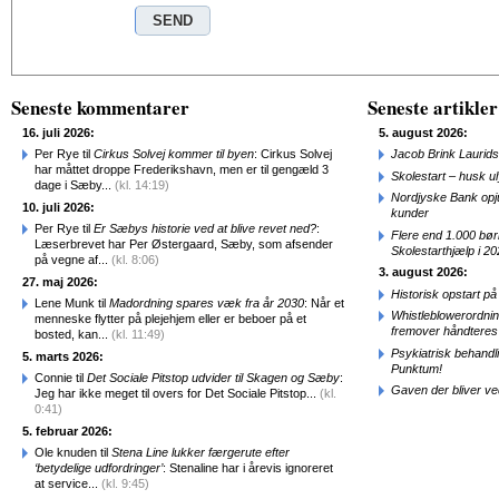
Seneste kommentarer
Seneste artikler
16. juli 2026:
5. august 2026:
Per Rye til
Cirkus Solvej kommer til byen
: Cirkus Solvej
Jacob Brink Laurids
har måttet droppe Frederikshavn, men er til gengæld 3
Skolestart – husk uly
dage i Sæby...
(kl. 14:19)
Nordjyske Bank opjus
10. juli 2026:
kunder
Per Rye til
Er Sæbys historie ved at blive revet ned?
:
Flere end 1.000 bø
Læserbrevet har Per Østergaard, Sæby, som afsender
Skolestarthjælp i 2
på vegne af...
(kl. 8:06)
3. august 2026:
27. maj 2026:
Historisk opstart 
Lene Munk til
Madordning spares væk fra år 2030
: Når et
Whistleblowerordni
menneske flytter på plejehjem eller er beboer på et
fremover håndteres
bosted, kan...
(kl. 11:49)
Psykiatrisk behandl
5. marts 2026:
Punktum!
Connie til
Det Sociale Pitstop udvider til Skagen og Sæby
:
Gaven der bliver ve
Jeg har ikke meget til overs for Det Sociale Pitstop...
(kl.
0:41)
5. februar 2026:
Ole knuden til
Stena Line lukker færgerute efter
‘betydelige udfordringer’
: Stenaline har i årevis ignoreret
at service...
(kl. 9:45)