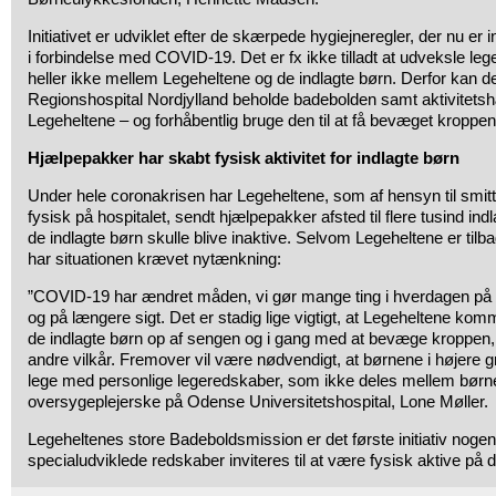
Initiativet er udviklet efter de skærpede hygiejneregler, der nu er i
i forbindelse med COVID-19. Det er fx ikke tilladt at udveksle leg
heller ikke mellem Legeheltene og de indlagte børn. Derfor kan d
Regionshospital Nordjylland beholde badebolden samt aktivitetsh
Legeheltene – og forhåbentlig bruge den til at få bevæget kroppe
Hjælpepakker har skabt fysisk aktivitet for indlagte børn
Under hele coronakrisen har Legeheltene, som af hensyn til smit
fysisk på hospitalet, sendt hjælpepakker afsted til flere tusind ind
de indlagte børn skulle blive inaktive. Selvom Legeheltene er tilba
har situationen krævet nytænkning:
”COVID-19 har ændret måden, vi gør mange ting i hverdagen på 
og på længere sigt. Det er stadig lige vigtigt, at Legeheltene kom
de indlagte børn op af sengen og i gang med at bevæge kroppen,
andre vilkår. Fremover vil være nødvendigt, at børnene i højere gr
lege med personlige legeredskaber, som ikke deles mellem børne
oversygeplejerske på Odense Universitetshospital, Lone Møller.
Legeheltenes store Badeboldsmission er det første initiativ noge
specialudviklede redskaber inviteres til at være fysisk aktive på 