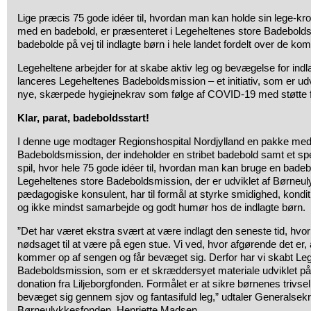
Lige præcis 75 gode idéer til, hvordan man kan holde sin lege-kro
med en badebold, er præsenteret i Legeheltenes store Badeboldsm
badebolde på vej til indlagte børn i hele landet fordelt over de 
Legeheltene arbejder for at skabe aktiv leg og bevægelse for ind
lanceres Legeheltenes Badeboldsmission – et initiativ, som er ud
nye, skærpede hygiejnekrav som følge af COVID-19 med støtte fr
Klar, parat, badeboldsstart!
I denne uge modtager Regionshospital Nordjylland en pakke med
Badeboldsmission, der indeholder en stribet badebold samt et sp
spil, hvor hele 75 gode idéer til, hvordan man kan bruge en badeb
Legeheltenes store Badeboldsmission, der er udviklet af Børneu
pædagogiske konsulent, har til formål at styrke smidighed, kondit
og ikke mindst samarbejde og godt humør hos de indlagte børn.
”Det har været ekstra svært at være indlagt den seneste tid, hvo
nødsaget til at være på egen stue. Vi ved, hvor afgørende det er, a
kommer op af sengen og får bevæget sig. Derfor har vi skabt Le
Badeboldsmission, som er et skræddersyet materiale udviklet på 
donation fra Liljeborgfonden. Formålet er at sikre børnenes trivsel
bevæget sig gennem sjov og fantasifuld leg,” udtaler Generalsekr
Børneulykkesfonden, Henriette Madsen.