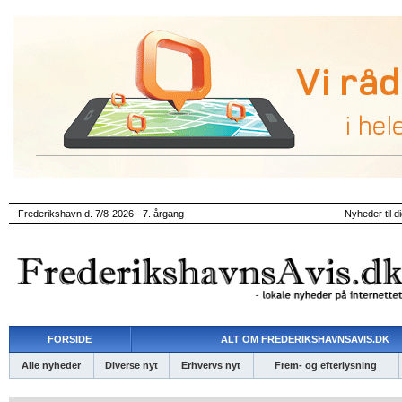
Frederikshavn d. 7/8-2026 - 7. årgang
Nyheder til d
FORSIDE
ALT OM FREDERIKSHAVNSAVIS.DK
Alle nyheder
Diverse nyt
Erhvervs nyt
Frem- og efterlysning