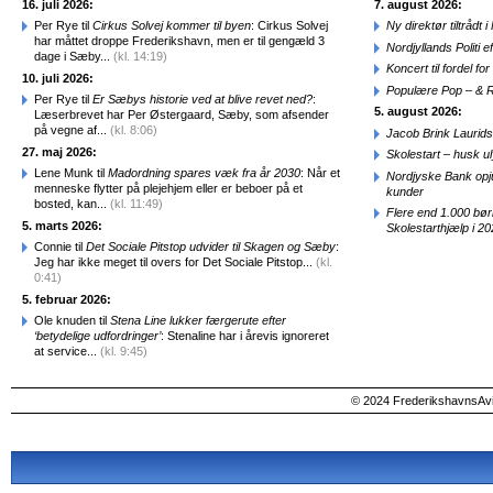
16. juli 2026:
7. august 2026:
Per Rye til
Cirkus Solvej kommer til byen
: Cirkus Solvej
Ny direktør tiltråd
har måttet droppe Frederikshavn, men er til gengæld 3
Nordjyllands Politi 
dage i Sæby...
(kl. 14:19)
Koncert til fordel f
10. juli 2026:
Populære Pop – & 
Per Rye til
Er Sæbys historie ved at blive revet ned?
:
5. august 2026:
Læserbrevet har Per Østergaard, Sæby, som afsender
på vegne af...
(kl. 8:06)
Jacob Brink Laurids
27. maj 2026:
Skolestart – husk uly
Lene Munk til
Madordning spares væk fra år 2030
: Når et
Nordjyske Bank opjus
menneske flytter på plejehjem eller er beboer på et
kunder
bosted, kan...
(kl. 11:49)
Flere end 1.000 bø
5. marts 2026:
Skolestarthjælp i 2
Connie til
Det Sociale Pitstop udvider til Skagen og Sæby
:
Jeg har ikke meget til overs for Det Sociale Pitstop...
(kl.
0:41)
5. februar 2026:
Ole knuden til
Stena Line lukker færgerute efter
‘betydelige udfordringer’
: Stenaline har i årevis ignoreret
at service...
(kl. 9:45)
© 2024 FrederikshavnsAvis