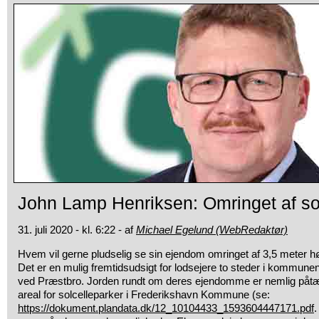
John Lamp Henriksen: Omringet af sol
31. juli 2020 - kl. 6:22 - af
Michael Egelund (WebRedaktør)
Hvem vil gerne pludselig se sin ejendom omringet af 3,5 meter høje 
Det er en mulig fremtidsudsigt for lodsejere to steder i kommun
ved Præstbro. Jorden rundt om deres ejendomme er nemlig påtæ
areal for solcelleparker i Frederikshavn Kommune (se:
https://dokument.plandata.dk/12_10104433_1593604447171.pdf
.