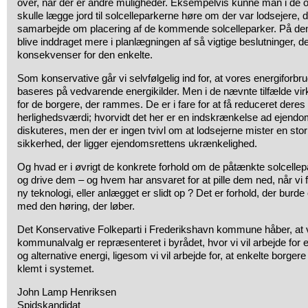
over, når der er andre muligheder. Eksempelvis kunne man i de om
skulle lægge jord til solcelleparkerne høre om der var lodsejere, der 
samarbejde om placering af de kommende solcelleparker. På d
blive inddraget mere i planlægningen af så vigtige beslutninger, 
konsekvenser for den enkelte.
Som konservative går vi selvfølgelig ind for, at vores energiforbru
baseres på vedvarende energikilder. Men i de nævnte tilfælde virk
for de borgere, der rammes. De er i fare for at få reduceret dere
herlighedsværdi; hvorvidt det her er en indskrænkelse ad ejendo
diskuteres, men der er ingen tvivl om at lodsejerne mister en stor
sikkerhed, der ligger ejendomsrettens ukrænkelighed.
Og hvad er i øvrigt de konkrete forhold om de påtænkte solcelle
og drive dem – og hvem har ansvaret for at pille dem ned, når vi 
ny teknologi, eller anlægget er slidt op ? Det er forhold, der burd
med den høring, der løber.
Det Konservative Folkeparti i Frederikshavn kommune håber, at v
kommunalvalg er repræsenteret i byrådet, hvor vi vil arbejde for 
og alternative energi, ligesom vi vil arbejde for, at enkelte borgere 
klemt i systemet.
John Lamp Henriksen
Spidskandidat