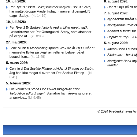
16. juli 2026:
8. august 2026:
Per Rye til
Cirkus Solvej kommer til byen
: Cirkus Solvej
Har du styr på dit b
har måttet droppe Frederikshavn, men er til gengæld 3
7. august 2026:
dage i Sæby...
(kl. 14:19)
Ny direktør tiltråd
10. juli 2026:
Nordjyllands Politi 
Per Rye til
Er Sæbys historie ved at blive revet ned?
:
Koncert til fordel f
Læserbrevet har Per Østergaard, Sæby, som afsender
på vegne af...
(kl. 8:06)
Populære Pop – & 
27. maj 2026:
5. august 2026:
Lene Munk til
Madordning spares væk fra år 2030
: Når et
Jacob Brink Laurids
menneske flytter på plejehjem eller er beboer på et
Skolestart – husk uly
bosted, kan...
(kl. 11:49)
Nordjyske Bank opjus
5. marts 2026:
kunder
Connie til
Det Sociale Pitstop udvider til Skagen og Sæby
:
Jeg har ikke meget til overs for Det Sociale Pitstop...
(kl.
0:41)
5. februar 2026:
Ole knuden til
Stena Line lukker færgerute efter
‘betydelige udfordringer’
: Stenaline har i årevis ignoreret
at service...
(kl. 9:45)
© 2024 FrederikshavnsAvis