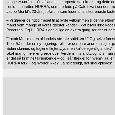
gange er udråbt til én af landets skarpeste satirikere – og dette
i solo-cabaretten HURRA, som spillede på Cafe Liva i sensom
Jacob Morild’s 20-års jubilæum som leder af landets eneste fast
– Vi glæder os rigtig meget til at byde velkommen til denne efte
mand som mange af vores gæster kender – det bliver ikke kedeligt
Pedersen. Og HURRA siger vi lige en ekstra gang, for der er nemli
”Jacob Morild er en af landets største satirikere! ” Og selve fores
Tjoh: Så er der en ny regering…eller er der bare andre ansigter 
Solen skinner, og fuglene fløjter…ja, men ka’ de egentlig andet?
Skal man grine eller græde over Verdens Tilstand…og hvis man g
er det så kriminelt krænkende – og i så tilfælde; for hvem? Ja, er 
HURRA for? – og hvorfor ikke?! Ja helt ærligt, det skal opleves”, s