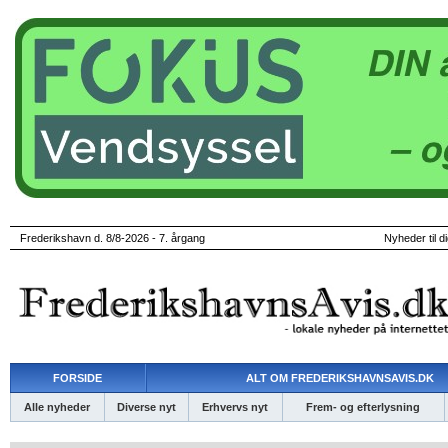
Frederikshavn d. 8/8-2026 - 7. årgang
Nyheder til d
FORSIDE
ALT OM FREDERIKSHAVNSAVIS.DK
Alle nyheder
Diverse nyt
Erhvervs nyt
Frem- og efterlysning