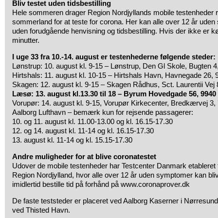
Bliv testet uden tidsbestilling
Hele sommeren drager Region Nordjyllands mobile testenheder ru
sommerland for at teste for corona. Her kan alle over 12 år uden
uden forudgående henvisning og tidsbestilling. Hvis der ikke er kø
minutter.
I uge 33 fra 10.-14. august er testenhederne følgende steder:
Lønstrup: 10. august kl. 9-15 – Lønstrup, Den Gl Skole, Bugten 4
Hirtshals: 11. august kl. 10-15 – Hirtshals Havn, Havnegade 26, 
Skagen: 12. august kl. 9-15 – Skagen Rådhus, Sct. Laurentii Vej
Læsø: 13. august kl.13.30 til 18 – Byrum Hovedgade 56, 994
Vorupør: 14. august kl. 9-15, Vorupør Kirkecenter, Bredkærvej 3,
Aalborg Lufthavn – bemærk kun for rejsende passagerer:
10. og 11. august kl. 11.00-13.00 og kl. 16.15-17.30
12. og 14. august kl. 11-14 og kl. 16.15-17.30
13. august kl. 11-14 og kl. 15.15-17.30
Andre muligheder for at blive coronatestet
Udover de mobile testenheder har Testcenter Danmark etableret tr
Region Nordjylland, hvor alle over 12 år uden symptomer kan bli
imidlertid bestille tid på forhånd på www.coronaprover.dk
De faste teststeder er placeret ved Aalborg Kaserner i Nørresun
ved Thisted Havn.