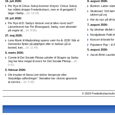
16. juli 2026:
8. august 2026:
Per Rye til
Cirkus Solvej kommer til byen
: Cirkus Solvej
Bunken: Løber stød
har måttet droppe Frederikshavn, men er til gengæld 3
Skolestart: 516 bør
dage i Sæby...
(kl. 14:19)
sikkert på vej
10. juli 2026:
Har du styr på dit b
Per Rye til
Er Sæbys historie ved at blive revet ned?
:
7. august 2026:
Læserbrevet har Per Østergaard, Sæby, som afsender
Ny direktør tiltråd
på vegne af...
(kl. 8:06)
Nordjyllands Politi 
27. maj 2026:
Koncert til fordel f
Lene Munk til
Madordning spares væk fra år 2030
: Når et
menneske flytter på plejehjem eller er beboer på et
Populære Pop – & 
bosted, kan...
(kl. 11:49)
5. august 2026:
5. marts 2026:
Jacob Brink Laurids
Connie til
Det Sociale Pitstop udvider til Skagen og Sæby
:
Jeg har ikke meget til overs for Det Sociale Pitstop...
(kl.
0:41)
5. februar 2026:
Ole knuden til
Stena Line lukker færgerute efter
‘betydelige udfordringer’
: Stenaline har i årevis ignoreret
at service...
(kl. 9:45)
© 2024 FrederikshavnsAvis