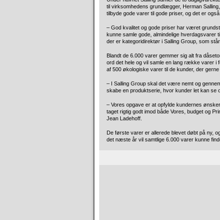
til virksomhedens grundlægger, Herman Salling,
tilbyde gode varer til gode priser, og det er også
– God kvalitet og gode priser har været grundste
kunne samle gode, almindelige hverdagsvarer til
der er kategoridirektør i Salling Group, som står
Blandt de 6.000 varer gemmer sig alt fra dåsetom
ord det hele og vil samle en lang række varer i 
af 500 økologiske varer til de kunder, der gerne 
– I Salling Group skal det være nemt og gennems
skabe en produktserie, hvor kunder let kan se o
– Vores opgave er at opfylde kundernes ønsker o
taget rigtig godt imod både Vores, budget og Pri
Jean Ladehoff.
De første varer er allerede blevet døbt på ny, og
det næste år vil samtlige 6.000 varer kunne find