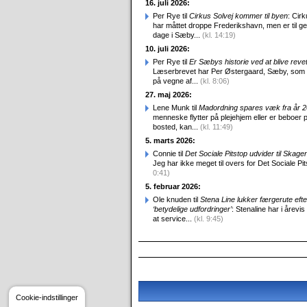
16. juli 2026:
Per Rye til
Cirkus Solvej kommer til byen
: Cirk
har måttet droppe Frederikshavn, men er til g
dage i Sæby...
(kl. 14:19)
10. juli 2026:
Per Rye til
Er Sæbys historie ved at blive reve
Læserbrevet har Per Østergaard, Sæby, som
på vegne af...
(kl. 8:06)
27. maj 2026:
Lene Munk til
Madordning spares væk fra år 
menneske flytter på plejehjem eller er beboer p
bosted, kan...
(kl. 11:49)
5. marts 2026:
Connie til
Det Sociale Pitstop udvider til Skag
Jeg har ikke meget til overs for Det Sociale Pit
0:41)
5. februar 2026:
Ole knuden til
Stena Line lukker færgerute efte
‘betydelige udfordringer’
: Stenaline har i årevis
at service...
(kl. 9:45)
Cookie-indstillinger