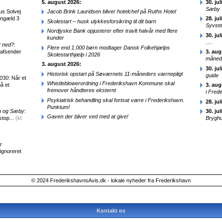
5. august 2026:
30. jul
Sæby
us Solvej
Jacob Brink Lauridsen bliver hotelchef på Ruths Hotel
engæld 3
28. jul
Skolestart – husk ulykkesforsikring til dit barn
Syvst
Nordjyske Bank opjusterer efter travlt halvår med flere
30. jul
kunder
….
t ned?
:
Flere end 1.000 børn modtager Dansk Folkehjælps
 afsender
3. aug
Skolestarthjælp i 2026
månede
3. august 2026:
30. jul
Historisk opstart på Søværnets 11-måneders værnepligt
guide
2030
: Når et
Whistleblowerordning i Frederikshavn Kommune skal
å et
3. aug
fremover håndteres eksternt
i Fred
Psykiatrisk behandling skal fortsat være i Frederikshavn.
28. jul
Punktum!
en og Sæby
:
30. jul
Gaven der bliver ved med at give!
stop...
(kl.
Brygh
r
 ignoreret
© 2024 FrederikshavnsAvis.dk - lokale nyheder fra Frederikshavn
Kontakt os