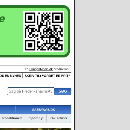
- en
SkagenMedia.dk
produktion
 OS EN NYHED
SKRIV TIL: “ORDET ER FRIT”
SAEBYAVIS.DK
Redaktionelt
Sport nyt
Div. artikler