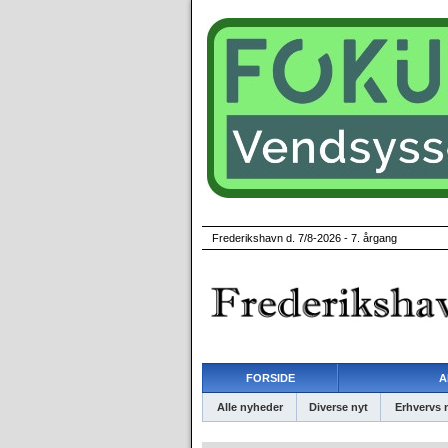
Frederikshavn d. 7/8-2026 - 7. årgang
FORSIDE
A
Alle nyheder
Diverse nyt
Erhvervs 