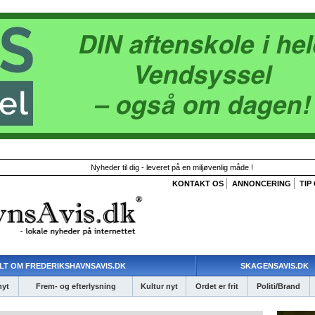
Nyheder til dig - leveret på en miljøvenlig måde !
KONTAKT OS
ANNONCERING
TIP
LT OM FREDERIKSHAVNSAVIS.DK
SKAGENSAVIS.DK
nyt
Frem- og efterlysning
Kultur nyt
Ordet er frit
Politi/Brand