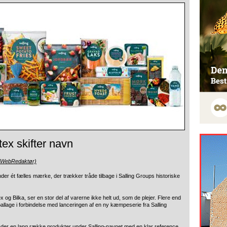
tex skifter navn
 (WebRedaktør)
er ét fælles mærke, der trækker tråde tilbage i Salling Groups historiske
og Bilka, ser en stor del af varerne ikke helt ud, som de plejer. Flere end
llage i forbindelse med lanceringen af en ny kæmpeserie fra Salling
æder en lang række produkter under Salling-navnet med en klar reference