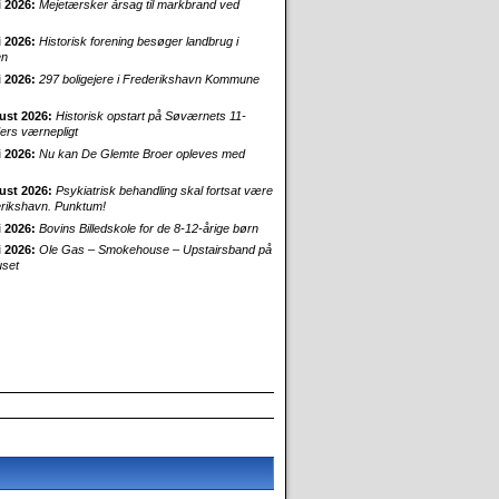
i 2026:
Mejetærsker årsag til markbrand ved
i 2026:
Historisk forening besøger landbrug i
en
i 2026:
297 boligejere i Frederikshavn Kommune
ust 2026:
Historisk opstart på Søværnets 11-
rs værnepligt
i 2026:
Nu kan De Glemte Broer opleves med
ust 2026:
Psykiatrisk behandling skal fortsat være
erikshavn. Punktum!
i 2026:
Bovins Billedskole for de 8-12-årige børn
i 2026:
Ole Gas – Smokehouse – Upstairsband på
uset