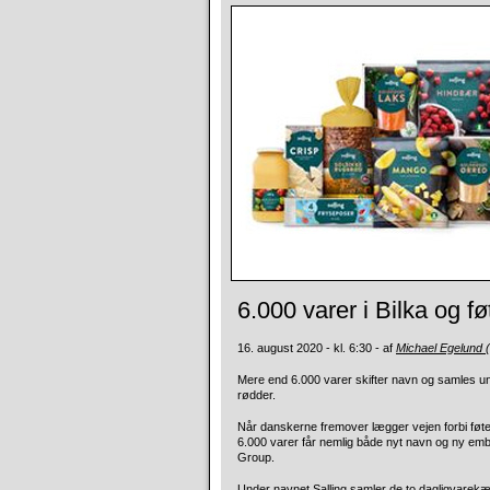
6.000 varer i Bilka og fø
16. august 2020 - kl. 6:30 - af
Michael Egelund
Mere end 6.000 varer skifter navn og samles und
rødder.
Når danskerne fremover lægger vejen forbi føtex 
6.000 varer får nemlig både nyt navn og ny emba
Group.
Under navnet Salling samler de to dagligvarek