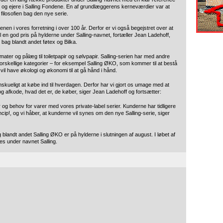
 og ejere i Salling Fondene. En af grundlæggerens kerneværdier var at
 filosofien bag den nye serie.
nen i vores forretning i over 100 år. Derfor er vi også begejstret over at
 en god pris på hylderne under Salling-navnet, fortæller Jean Ladehoff,
 bag blandt andet føtex og Bilka.
ater og pålæg til toiletpapir og sølvpapir. Salling-serien har med andre
forskellige kategorier – for eksempel Salling ØKO, som kommer til at bestå
vil have økologi og økonomi til at gå hånd i hånd.
kueligt at købe ind til hverdagen. Derfor har vi gjort os umage med at
g afkode, hvad det er, de køber, siger Jean Ladehoff og fortsætter:
g behov for varer med vores private-label serier. Kunderne har tidligere
ncip!, og vi håber, at kunderne vil synes om den nye Salling-serie, siger
 blandt andet Salling ØKO er på hylderne i slutningen af august. I løbet af
es under navnet Salling.