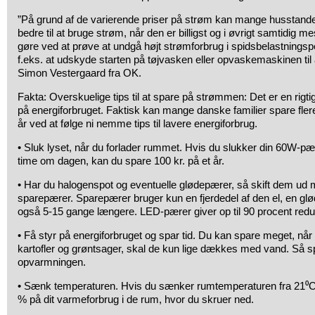
”På grund af de varierende priser på strøm kan mange husstande
bedre til at bruge strøm, når den er billigst og i øvrigt samtidig 
gøre ved at prøve at undgå højt strømforbrug i spidsbelastningspe
f.eks. at udskyde starten på tøjvasken eller opvaskemaskinen til 
Simon Vestergaard fra OK.
Fakta: Overskuelige tips til at spare på strømmen: Det er en rigti
på energiforbruget. Faktisk kan mange danske familier spare fler
år ved at følge ni nemme tips til lavere energiforbrug.
• Sluk lyset, når du forlader rummet. Hvis du slukker din 60W-pæ
time om dagen, kan du spare 100 kr. på et år.
• Har du halogenspot og eventuelle glødepærer, så skift dem u
sparepærer. Sparepærer bruger kun en fjerdedel af den el, en gl
også 5-15 gange længere. LED-pærer giver op til 90 procent reduk
• Få styr på energiforbruget og spar tid. Du kan spare meget, nå
kartofler og grøntsager, skal de kun lige dækkes med vand. Så s
opvarmningen.
• Sænk temperaturen. Hvis du sænker rumtemperaturen fra 21⁰C 
% på dit varmeforbrug i de rum, hvor du skruer ned.