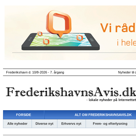
Frederikshavn d. 10/8-2026 - 7. årgang
Nyheder til 
FORSIDE
ALT OM FREDERIKSHAVNSAVIS.DK
Alle nyheder
Diverse nyt
Erhvervs nyt
Frem- og efterlysning