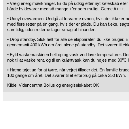
• Vælg energimærkninger. Er du på udkig efter nyt køleskab eller 
hårde hvidevarer med så mange +’er som muligt. Gerne A+++.
• Udnyt ovnvarmen. Undgå at forvarme ovnen, hvis det ikke er n
med flere retter på én gang, hvis der er plads. Du kan f.eks. sag
samtidig, uden retterne tager smag af hinanden.
• Drop standby. Sluk helt for alle de elapparater, du ikke bruger. E
gennemsnit 400 kWh om året alene på standby. Det svarer til cirk
• Fyld vaskemaskinen helt op og vask ved lave temperaturer. D
nok til at vaske rent, og til en kulørtvask kan du nøjes med 30⁰C i
• Hæng tøjet ud for at tørre, når vejret tillader det. En familie bru
100 gange om året. Det svarer til et elforbrug på cirka 250 kWh.
Kilde: Videncentret Bolius og energiselskabet OK