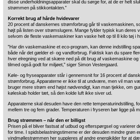
disse underholdningsapparater skal du sørge for, at de er helt sl
strømmen på stikkontakten.”
Korrekt brug af hårde hvidevarer
20 procent af danskernes strømforbrug går til vaskemaskinen, 
højt på listen over strømslugere. Mange fylder typisk kun deres 
selvom de fleste vaskemaskiner kan vaske helt op til 8 kilo tøj i 
”Har din vaskemaskine et eco-program, kan denne indstilling spa
både når det gælder el- og vandforbrug. Faktisk kan du spare fle
hver elregning ved at skære ned på dit brug af vaskemaskine og t
tilmed også godt for miljøet,” siger Simon Vestergaard.
Køle- og fryseapparater står i gennemsnit for 16 procent af dansk
strømforbrug. Apparaterne er ikke til at undvære, men vil man væ
bruger mere strøm end højst nødvendigt, kan man tjekke, om gu
køleskab holder tæt, så den kolde luft ikke siver ud.
Apparaterne skal desuden have den rette temperaturindstilling, for
mellem tre og fem grader. Temperaturen i fryseren bør ligge på m
Brug strømmen – når den er billigst
Prisen på el bliver fastsat af udbud og efterspørgsel og varierer d
for time. I spidsbelastningstimerne er der desuden mindre grøn ene
vindmøllestrømmen her suppleres af andre energikilder for at dæ