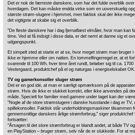
Det er nok de færreste danskere, som har det fulde overblik over
hverdagen. Det kan måske endda virke som en uoverskuelig opgav
største strøm-slugere i hjemmet, men faktisk skal der ikke meget 
det vigtigste at skabe sig et overblik.
”De fleste danskere har i dag fjernaflæst elmåler, hvor man kan føl
time. Ved at få indsigt i disse data, er det nemt at danne sig et o
udgangspunkt.
Et simpelt sted at starte er at se, hvor meget strøm man bruger i
ikke er hjemme eller om natten. En tommelfingerregel er, at et fo
svarende til 100 Wh. hver time året rundt, beløber sig til ca. 1700 
Vestergaard, produktchef på el og naturgas i energiselskabet OK
TV og gamerkonsoller sluger strøm
Det er en god idé, at man er særligt opmærksom på de apparate
strøm. Hvis de ikke er slukket korrekt, eller ikke anvendes på d
måde. Specielt for familier med gamere under taget kan der være
”Nogle af de store strømslugere i danske husstande i dag er TV,
spillekonsoller. Faktisk står underholdningsmaskiner tilsammen f
gennemsnitlige danskers årlige strømforbrug,” siger produktche
fortsætter:
”Årsagen til det store strømforbrug er blandt andet, at både TV og
en PlayStation – bruger strøm, selv når de er slukkede. For at m