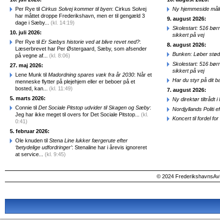
Per Rye til
Cirkus Solvej kommer til byen
: Cirkus Solvej
Ny hjemmeside målr
har måttet droppe Frederikshavn, men er til gengæld 3
9. august 2026:
dage i Sæby...
(kl. 14:19)
Skolestart: 516 bør
10. juli 2026:
sikkert på vej
Per Rye til
Er Sæbys historie ved at blive revet ned?
:
8. august 2026:
Læserbrevet har Per Østergaard, Sæby, som afsender
Bunken: Løber stød
på vegne af...
(kl. 8:06)
Skolestart: 516 bør
27. maj 2026:
sikkert på vej
Lene Munk til
Madordning spares væk fra år 2030
: Når et
Har du styr på dit b
menneske flytter på plejehjem eller er beboer på et
bosted, kan...
(kl. 11:49)
7. august 2026:
5. marts 2026:
Ny direktør tiltråd
Connie til
Det Sociale Pitstop udvider til Skagen og Sæby
:
Nordjyllands Politi 
Jeg har ikke meget til overs for Det Sociale Pitstop...
(kl.
Koncert til fordel f
0:41)
5. februar 2026:
Ole knuden til
Stena Line lukker færgerute efter
‘betydelige udfordringer’
: Stenaline har i årevis ignoreret
at service...
(kl. 9:45)
© 2024 FrederikshavnsAvis