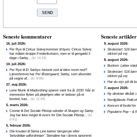
Seneste kommentarer
Seneste artikler
16. juli 2026:
9. august 2026:
Per Rye til
Cirkus Solvej kommer til byen
: Cirkus Solvej
Skolestart: 516 bør
har måttet droppe Frederikshavn, men er til gengæld 3
sikkert på vej
dage i Sæby...
(kl. 14:19)
8. august 2026:
10. juli 2026:
Bunken: Løber stød
Per Rye til
Er Sæbys historie ved at blive revet ned?
:
Skolestart: 516 bør
Læserbrevet har Per Østergaard, Sæby, som afsender
sikkert på vej
på vegne af...
(kl. 8:06)
Har du styr på dit b
27. maj 2026:
7. august 2026:
Lene Munk til
Madordning spares væk fra år 2030
: Når et
Ny direktør tiltråd
menneske flytter på plejehjem eller er beboer på et
bosted, kan...
(kl. 11:49)
Nordjyllands Politi 
5. marts 2026:
Koncert til fordel f
Connie til
Det Sociale Pitstop udvider til Skagen og Sæby
:
Populære Pop – & 
Jeg har ikke meget til overs for Det Sociale Pitstop...
(kl.
0:41)
5. februar 2026:
Ole knuden til
Stena Line lukker færgerute efter
‘betydelige udfordringer’
: Stenaline har i årevis ignoreret