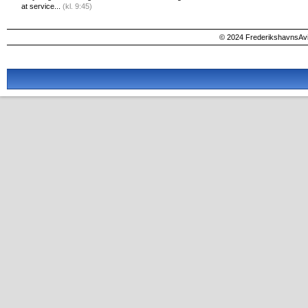
at service...
(kl. 9:45)
© 2024 FrederikshavnsAvis