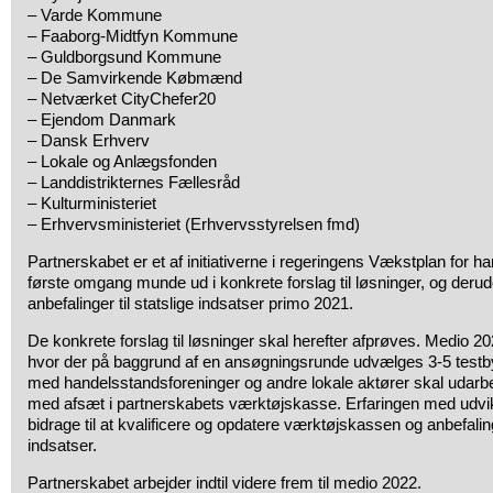
– Varde Kommune
– Faaborg-Midtfyn Kommune
– Guldborgsund Kommune
– De Samvirkende Købmænd
– Netværket CityChefer20
– Ejendom Danmark
– Dansk Erhverv
– Lokale og Anlægsfonden
– Landdistrikternes Fællesråd
– Kulturministeriet
– Erhvervsministeriet (Erhvervsstyrelsen fmd)
Partnerskabet er et af initiativerne i regeringens Vækstplan for han
første omgang munde ud i konkrete forslag til løsninger, og de
anbefalinger til statslige indsatser primo 2021.
De konkrete forslag til løsninger skal herefter afprøves. Medio 
hvor der på baggrund af en ansøgningsrunde udvælges 3-5 testb
med handelsstandsforeninger og andre lokale aktører skal udarbe
med afsæt i partnerskabets værktøjskasse. Erfaringen med udvik
bidrage til at kvalificere og opdatere værktøjskassen og anbefaling
indsatser.
Partnerskabet arbejder indtil videre frem til medio 2022.