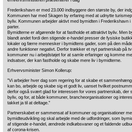
Frederikshavn er med 23.000 indbyggere den største by, der indg
Kommunen har med Skagen by erfaring med at udnytte turismepote
byliv. Kommunen arbejder aktivt med bymidten i Frederikshavn 
parter.
Bymidterne er afgørende for at fastholde et attraktivt byliv. Men 
blandt andet fordi den stigende e-handel presser de fysiske buti
lokaler og færre mennesker i bymidtens gader, som på den måd
andre funktioner negativt. Derfor trækker et nyt partnerskab på t
kommuner nu i arbejdstøjet for at samle erfaringer og komme med
indsatser, der kan fastholde og skabe mere liv i bymidterne.
Erhvervsminister Simon Kollerup:
”Vi arbejder hver dag som regering for at skabe et sammenhæ
kan bo, arbejde og skabe sig et godt liv, uanset hvilket postnumm
derfor også svært glad for interessen for vores partnerskab, der 
byliv, og for, at både kommuner, brancheorganisationer og intere
takket ja til at deltage.”
Partnerskabet er sammensat af kommuner og organisationer med 
bymidteudvikling og skal arbejde med de udfordringer, som bymi
af stigende e-handel, ændrede indkøbsvaner og et faldende udbud
af corona-krisen.