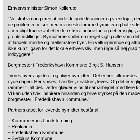
Erhvervsminister Simon Kollerup:
”Nu skal vi gang med at finde de gode løsninger og værktøjer, de
de problemer, vi ser med mennesketomme bymidter og butiksdød
om muligt kun skabt et endnu større behov for, og det er vigtigt, a
problemstillinger. Bymidterne spiller en meget vigtig rolle som det
af landets mindre og mellemstore byer. En velfungerende og attra
ikke kun til gavn for det lokale erhvervsliv, men i lige så høj gra
indbyggere.”
Borgmester i Frederikshavn Kommune Birgit S. Hansen:
”Vores byers hjerte er og bliver bymidten. Det er her folk møde
nyde dagen. Her spises, handles, snakkes, leves. Og det er vigtigt
rammer til alt det. Derfor glæder vi os til samarbejdet med flere 
Vi kan uden tvivl inspirere hinanden og blive styrket på den måde,
borgmester i Frederikshavn Kommune.”
Partnerskabet for levende bymidter består af:
– Kommunernes Landsforening
– Realdania
– Frederikshavn Kommune
– Syddjurs Kommune