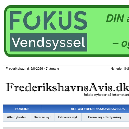
Frederikshavn d. 9/8-2026 - 7. årgang
Nyheder til d
FORSIDE
ALT OM FREDERIKSHAVNSAVIS.DK
Alle nyheder
Diverse nyt
Erhvervs nyt
Frem- og efterlysning