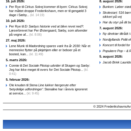
16. juli 2026:
8. august 2026:
Per Rye til
Cirkus Solvej kommer til byen
: Cirkus Solvej
Bunken: Løber stød
har måttet droppe Frederikshavn, men er til gengæld 3
Skolestart: 516 bør
dage i Sæby...
(kl. 14:19)
sikkert på vej
10. juli 2026:
Har du styr på dit b
Per Rye til
Er Sæbys historie ved at blive revet ned?
:
7. august 2026:
Læserbrevet har Per Østergaard, Sæby, som afsender
Ny direktør tiltråd
på vegne af...
(kl. 8:06)
Nordjyllands Politi 
27. maj 2026:
Koncert til fordel f
Lene Munk til
Madordning spares væk fra år 2030
: Når et
menneske flytter på plejehjem eller er beboer på et
Populære Pop – & 
bosted, kan...
(kl. 11:49)
5. august 2026:
5. marts 2026:
Jacob Brink Laurids
Connie til
Det Sociale Pitstop udvider til Skagen og Sæby
:
Jeg har ikke meget til overs for Det Sociale Pitstop...
(kl.
0:41)
5. februar 2026:
Ole knuden til
Stena Line lukker færgerute efter
‘betydelige udfordringer’
: Stenaline har i årevis ignoreret
at service...
(kl. 9:45)
© 2024 FrederikshavnsAvis