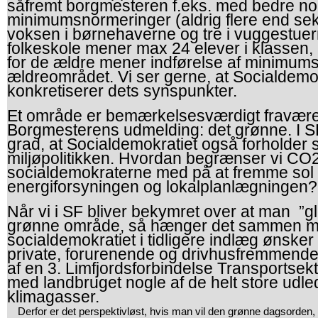
såfremt borgmesteren f.eks. med bedre n
minimumsnormeringer (aldrig flere end se
voksen i børnehaverne og tre i vuggestue
folkeskole mener max 24 elever i klassen,
for de ældre mener indførelse af minimum
ældreområdet. Vi ser gerne, at Socialdemo
konkretiserer dets synspunkter.
Et område er bemærkelsesværdigt fravære
Borgmesterens udmelding: det grønne. I SF
grad, at Socialdemokratiet også forholder si
miljøpolitikken. Hvordan begrænser vi CO
socialdemokraterne med på at fremme sol 
energiforsyningen og lokalplanlægningen?
Når vi i SF bliver bekymret over at man ”
grønne område, så hænger det sammen m
socialdemokratiet i tidligere indlæg ønske
private, forurenende og drivhusfremmende 
af en 3. Limfjordsforbindelse Transportse
med landbruget nogle af de helt store udle
klimagasser.
Derfor er det perspektivløst, hvis man vil den grønne dagsorden, a