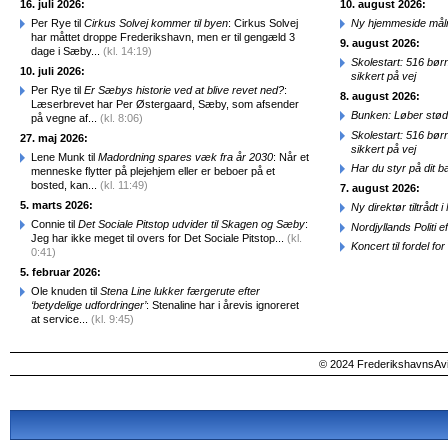
16. juli 2026:
10. august 2026:
Per Rye til
Cirkus Solvej kommer til byen
: Cirkus Solvej
Ny hjemmeside målr
har måttet droppe Frederikshavn, men er til gengæld 3
9. august 2026:
dage i Sæby...
(kl. 14:19)
Skolestart: 516 bør
10. juli 2026:
sikkert på vej
Per Rye til
Er Sæbys historie ved at blive revet ned?
:
8. august 2026:
Læserbrevet har Per Østergaard, Sæby, som afsender
Bunken: Løber stød
på vegne af...
(kl. 8:06)
Skolestart: 516 bør
27. maj 2026:
sikkert på vej
Lene Munk til
Madordning spares væk fra år 2030
: Når et
Har du styr på dit b
menneske flytter på plejehjem eller er beboer på et
bosted, kan...
(kl. 11:49)
7. august 2026:
5. marts 2026:
Ny direktør tiltråd
Connie til
Det Sociale Pitstop udvider til Skagen og Sæby
:
Nordjyllands Politi 
Jeg har ikke meget til overs for Det Sociale Pitstop...
(kl.
Koncert til fordel f
0:41)
5. februar 2026:
Ole knuden til
Stena Line lukker færgerute efter
‘betydelige udfordringer’
: Stenaline har i årevis ignoreret
at service...
(kl. 9:45)
© 2024 FrederikshavnsAvis